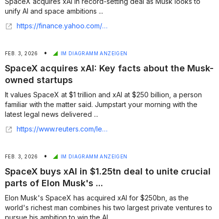
SpaceX acquires xAI in record-setting deal as Musk looks to
unify AI and space ambitions ...
https://finance.yahoo.com/news/musks-spacex-merge-xai-combined-212210116.html
•
FEB. 3, 2026
IM DIAGRAMM ANZEIGEN
SpaceX acquires xAI: Key facts about the Musk-
owned startups
It values SpaceX at $1 trillion and xAI at $250 billion, a person
familiar with the matter said. Jumpstart your morning with the
latest legal news delivered ...
https://www.reuters.com/legal/transactional/spacex-acquires-xai-key-facts-about-musk-owned-startups-2026-02-03/
•
FEB. 3, 2026
IM DIAGRAMM ANZEIGEN
SpaceX buys xAI in $1.25tn deal to unite crucial
parts of Elon Musk's ...
Elon Musk's SpaceX has acquired xAI for $250bn, as the
world's richest man combines his two largest private ventures to
pursue his ambition to win the AI ...