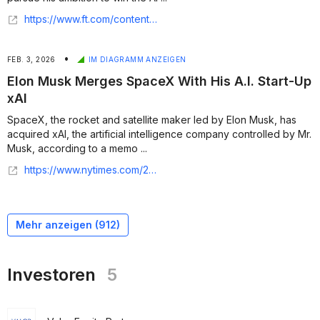
https://www.ft.com/content/8ee76f65-74d9-4679-a2b0-cd8fc3721a8d
•
FEB. 3, 2026
IM DIAGRAMM ANZEIGEN
Elon Musk Merges SpaceX With His A.I. Start-Up
xAI
SpaceX, the rocket and satellite maker led by Elon Musk, has
acquired xAI, the artificial intelligence company controlled by Mr.
Musk, according to a memo ...
https://www.nytimes.com/2026/02/02/business/spacex-xai-deal.html
Mehr anzeigen (
912
)
Investoren
5