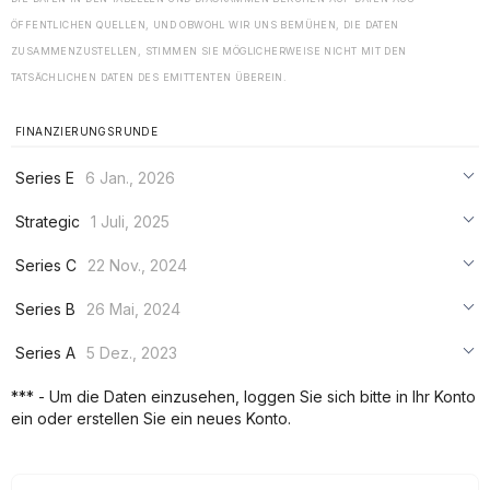
ÖFFENTLICHEN QUELLEN, UND OBWOHL WIR UNS BEMÜHEN, DIE DATEN
ZUSAMMENZUSTELLEN, STIMMEN SIE MÖGLICHERWEISE NICHT MIT DEN
TATSÄCHLICHEN DATEN DES EMITTENTEN ÜBEREIN.
FINANZIERUNGSRUNDE
Series E
6 Jan., 2026
***
Strategic
1 Juli, 2025
***
***
Series C
22 Nov., 2024
***
***
***
Series B
26 Mai, 2024
***
***
***
Series A
5 Dez., 2023
***
***
***
*** - Um die Daten einzusehen, loggen Sie sich bitte in Ihr Konto
***
ein oder erstellen Sie ein neues Konto.
***
***