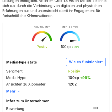
Lösungen ermöglicht. Mit ihrem Grok-1.5 Vision-Modell zeichnet
sich x.ai durch die Verbindung von digitalen und physischen
Erfahrungen aus und unterstreicht damit ihr Engagement für
fortschrittliche KI-Innovationen.
SENTIMENT
MEDIA HYPE
Positiv
100
xp
+99%
Wie es funktioniert
MediaHype stats
Sentiment
Positiv
Media Hype
100xp
+99%
Ansichten zu Xipometer
1202
Mehr
Infos zum Unternehmen
Bewertung
***