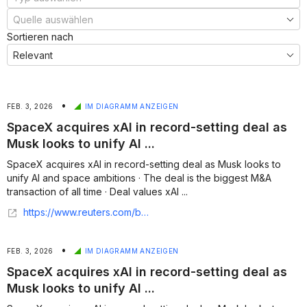
Sortieren nach
•
FEB. 3, 2026
IM DIAGRAMM ANZEIGEN
SpaceX acquires xAI in record-setting deal as
Musk looks to unify AI ...
SpaceX acquires xAI in record-setting deal as Musk looks to
unify AI and space ambitions · The deal is the biggest M&A
transaction of all time · Deal values xAI ...
https://www.reuters.com/business/musks-spacex-merge-with-xai-combined-valuation-125-trillion-bloomberg-news-2026-02-02/
•
FEB. 3, 2026
IM DIAGRAMM ANZEIGEN
SpaceX acquires xAI in record-setting deal as
Musk looks to unify AI ...