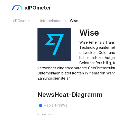
xIPOmeter
xIPOmeter
Unternehmen
Wise
Wise
Wise (ehemals Transf
Technologieunterneh
entwickelt, Geld rund
hat es sich zur Aufg
Geldtransfers billig,
verwendet eine transparente Gebührenstruktu
Unternehmen bietet Konten in mehreren Währ
Zahlungsdienste an.
NewsHeat-Diagramm
MEDIEN-NEWS