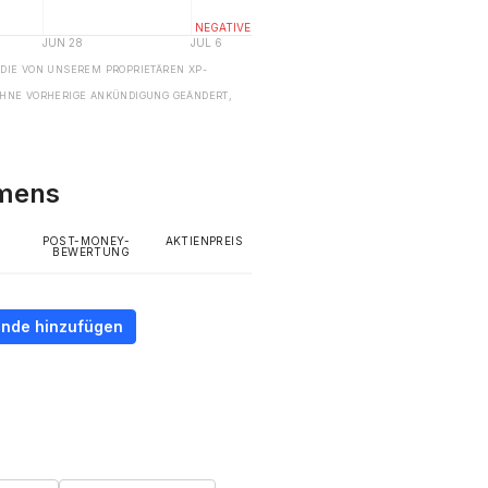
 DIE VON UNSEREM PROPRIETÄREN XP-
HNE VORHERIGE ANKÜNDIGUNG GEÄNDERT,
hmens
POST-MONEY-
AKTIENPREIS
BEWERTUNG
unde hinzufügen