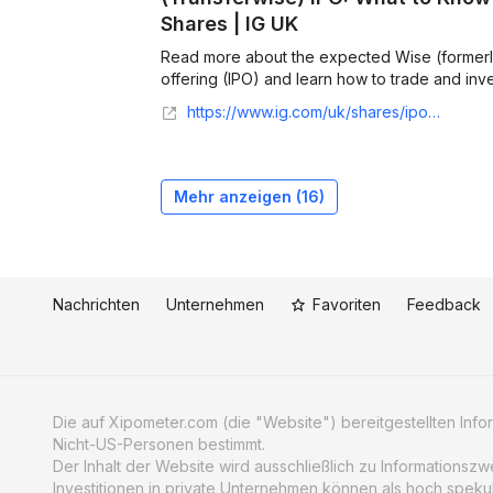
Shares | IG UK
Read more about the expected Wise (formerly 
offering (IPO) and learn how to trade and in
https://www.ig.com/uk/shares/ipos/transferwise-ipo
Mehr anzeigen (
16
)
Nachrichten
Unternehmen
Favoriten
Feedback
Die auf Xipometer.com (die "Website") bereitgestellten Informa
Nicht-US-Personen bestimmt.
Der Inhalt der Website wird ausschließlich zu Informationsz
Investitionen in private Unternehmen können als hoch speku