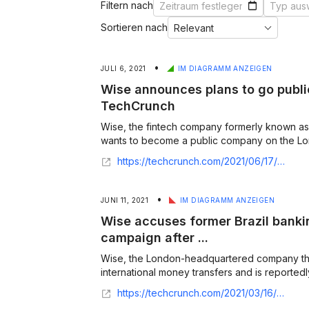
Filtern nach
Sortieren nach
•
JULI 6, 2021
IM DIAGRAMM ANZEIGEN
Wise announces plans to go public 
TechCrunch
Wise, the fintech company formerly known as 
wants to become a public company on the Lon
https://techcrunch.com/2021/06/17/wise-announces-plans-to-go-public-via-direct-listing/
•
JUNI 11, 2021
IM DIAGRAMM ANZEIGEN
Wise accuses former Brazil banki
campaign after ...
Wise, the London-headquartered company tha
international money transfers and is reportedly
https://techcrunch.com/2021/03/16/wise-accuses-former-brazil-banking-partner-of-smear-campaign/