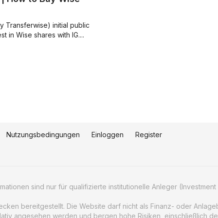
Transferwise) initial public
vest in Wise shares with IG....
Nutzungsbedingungen
Einloggen
Register
tionen sind nur für qualifizierte institutionelle Anleger (Investment 
wecken bereitgestellt. Die Website darf nicht als Finanz- oder Anla
lativ angesehen werden und bergen hohe Risiken, einschließlich des