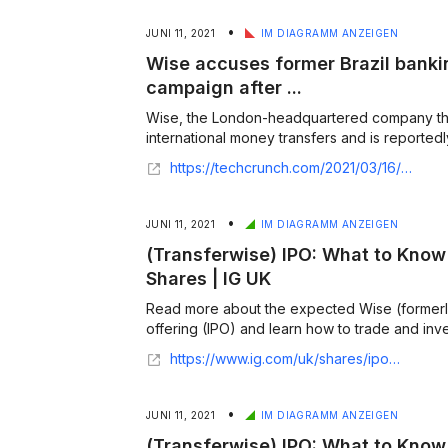
•
JUNI 11, 2021
IM DIAGRAMM ANZEIGEN
Wise accuses former Brazil banki
campaign after ...
Wise, the London-headquartered company tha
international money transfers and is reportedly
https://techcrunch.com/2021/03/16/wise-accuses-former-brazil-banking-partner-of-smear-campaign/
•
JUNI 11, 2021
IM DIAGRAMM ANZEIGEN
(Transferwise) IPO: What to Know
Shares | IG UK
Read more about the expected Wise (formerly 
offering (IPO) and learn how to trade and in
https://www.ig.com/uk/shares/ipos/transferwise-ipo
•
JUNI 11, 2021
IM DIAGRAMM ANZEIGEN
(Transferwise) IPO: What to Know