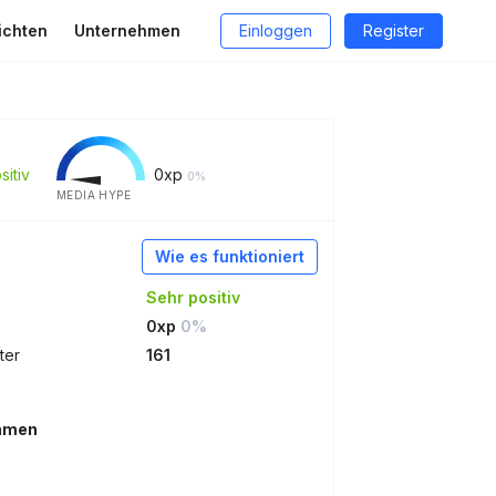
ichten
Unternehmen
Einloggen
Register
sitiv
0
xp
0%
MEDIA HYPE
Wie es funktioniert
Sehr positiv
0xp
0%
ter
161
ehmen