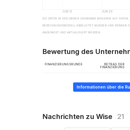
DIE DATEN IN DER OBIGEN DIAGRAMM BASIEREN AUF DATEN,
BERECHNUNGSMODELL ABGELEITET WURDEN UND KÖNNEN O
ANGEPASST UND AKTUALISIERT WERDEN.
Bewertung des Unterne
FINANZIERUNGSRUNDE
BETRAG DER
FINANZIERUNG
Informationen über die R
Nachrichten zu Wise
21