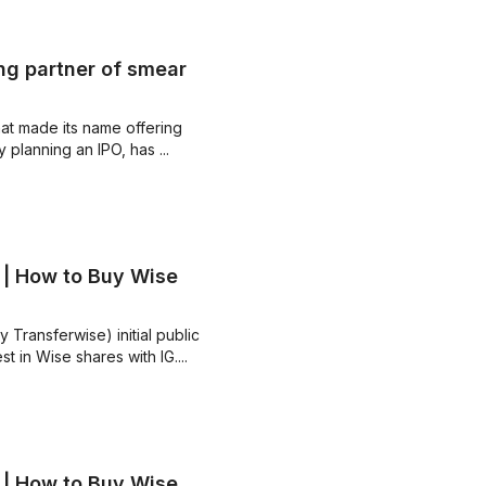
ng partner of smear
t made its name offering
 planning an IPO, has ...
 | How to Buy Wise
Transferwise) initial public
vest in Wise shares with IG....
 | How to Buy Wise