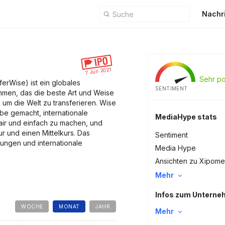
Nachr
7 Juli 2021
Sehr po
erWise) ist ein globales
SENTIMENT
men, das die beste Art und Weise
 um die Welt zu transferieren. Wise
abe gemacht, internationale
MediaHype stats
 fair und einfach zu machen, und
r und einen Mittelkurs. Das
Sentiment
ungen und internationale
Media Hype
Ansichten zu Xipome
Mehr
Infos zum Untern
WOCHE
MONAT
JAHR
Mehr