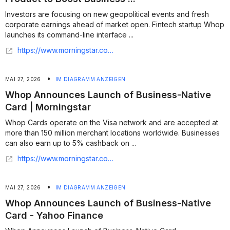
Investors are focusing on new geopolitical events and fresh
corporate earnings ahead of market open. Fintech startup Whop
launches its command-line interface ...
https://www.morningstar.com/news/pr-newswire/20260721ny09019/nyse-content-update-whop-unveils-cli-product-to-boost-business-owners
•
MAI 27, 2026
IM DIAGRAMM ANZEIGEN
Whop Announces Launch of Business-Native
Card | Morningstar
Whop Cards operate on the Visa network and are accepted at
more than 150 million merchant locations worldwide. Businesses
can also earn up to 5% cashback on ...
https://www.morningstar.com/news/business-wire/20260527058657/whop-announces-launch-of-business-native-card
•
MAI 27, 2026
IM DIAGRAMM ANZEIGEN
Whop Announces Launch of Business-Native
Card - Yahoo Finance