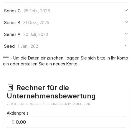
Series C
25 Feb., 2026
***
Series B
31 Dez., 2025
***
***
Series A
20 Juli, 2023
***
***
***
Seed
1 Jan., 2021
***
***
***
*** - Um die Daten einzusehen, loggen Sie sich bitte in Ihr Konto
***
ein oder erstellen Sie ein neues Konto.
***
***
Rechner für die
Unternehmensbewertung
ZUR BERECHNUNG GEBEN SIE EINEN DER PARAMETER AN
Aktienpreis