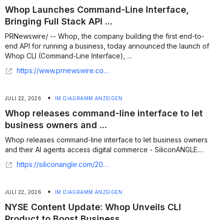
Whop Launches Command-Line Interface,
Bringing Full Stack API ...
PRNewswire/ -- Whop, the company building the first end-to-
end API for running a business, today announced the launch of
Whop CLI (Command-Line Interface), ...
https://www.prnewswire.com/news-releases/whop-launches-command-line-interface-bringing-full-stack-api-access-to-every-business-ownerand-their-ai-agent-armies-302830618.html
•
JULI 22, 2026
IM DIAGRAMM ANZEIGEN
Whop releases command-line interface to let
business owners and ...
Whop releases command-line interface to let business owners
and their AI agents access digital commerce - SiliconANGLE....
https://siliconangle.com/2026/07/21/whop-releases-command-line-interface-let-business-owners-ai-agents-access-digital-commerce/
•
JULI 22, 2026
IM DIAGRAMM ANZEIGEN
NYSE Content Update: Whop Unveils CLI
Product to Boost Business ...