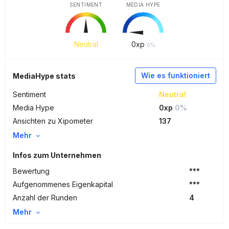
SENTIMENT
MEDIA HYPE
Neutral
0
xp
0%
Wie es funktioniert
MediaHype stats
Sentiment
Neutral
Media Hype
0xp
0%
Ansichten zu Xipometer
137
Mehr
Infos zum Unternehmen
Bewertung
***
Aufgenommenes Eigenkapital
***
Anzahl der Runden
4
Mehr