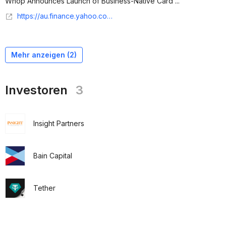
Whop Announces Launch of Business-Native Card ...
https://au.finance.yahoo.com/news/whop-announces-launch-business-native-160300038.html
Mehr anzeigen (
2
)
Investoren
3
Insight Partners
Bain Capital
Tether