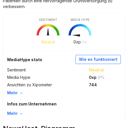
Patienten durch eine hervorragende Grundversorgung zu
verbessern.
SENTIMENT
MEDIA HYPE
Neutral
0
xp
0%
Wie es funktioniert
MediaHype stats
Sentiment
Neutral
Media Hype
0xp
0%
Ansichten zu Xipometer
744
Mehr
Infos zum Unternehmen
Mehr