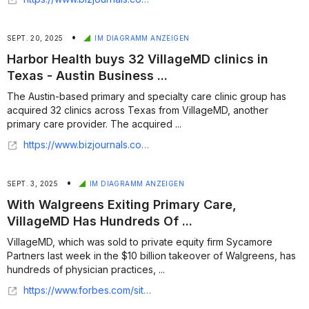
•
SEPT. 20, 2025
IM DIAGRAMM ANZEIGEN
Harbor Health buys 32 VillageMD clinics in
Texas - Austin Business ...
The Austin-based primary and specialty care clinic group has
acquired 32 clinics across Texas from VillageMD, another
primary care provider. The acquired ...
https://www.bizjournals.com/austin/news/2025/09/19/harbor-health-clinic-acquisition-expansion-texas.html
•
SEPT. 3, 2025
IM DIAGRAMM ANZEIGEN
With Walgreens Exiting Primary Care,
VillageMD Has Hundreds Of ...
VillageMD, which was sold to private equity firm Sycamore
Partners last week in the $10 billion takeover of Walgreens, has
hundreds of physician practices, ...
https://www.forbes.com/sites/brucejapsen/2025/09/02/with-walgreens-exiting-primary-care-villagemd-has-hundreds-of-sites-to-sell/