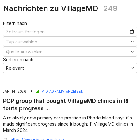
Nachrichten zu VillageMD
249
Filtern nach
Sortieren nach
•
JAN. 14, 2026
IM DIAGRAMM ANZEIGEN
PCP group that bought VillageMD clinics in RI
touts progress ...
A relatively new primary care practice in Rhode Island says it's
made significant progress since it bought 11 VillageMD clinics in
March 2024....
https://www.bizjournals.com/rhodeisland/news/2026/01/13/arches-medical-group-touts-progress.html