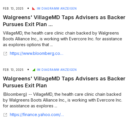
•
FEB. 13, 2025
IM DIAGRAMM ANZEIGEN
Walgreens' VillageMD Taps Advisers as Backer
Pursues Exit Plan ...
VillageMD, the health care clinic chain backed by Walgreens
Boots Alliance Inc., is working with Evercore Inc. for assistance
as explores options that ...
https://www.bloomberg.com/news/articles/2025-02-12/walgreens-villagemd-taps-advisers-as-backer-pursues-exit-plan
•
FEB. 13, 2025
IM DIAGRAMM ANZEIGEN
Walgreens' VillageMD Taps Advisers as Backer
Pursues Exit Plan
(Bloomberg) -- VillageMD, the health care clinic chain backed
by Walgreens Boots Alliance Inc., is working with Evercore Inc.
for assistance as explores ...
https://finance.yahoo.com/news/walgreens-villagemd-taps-advisers-backer-223703834.html