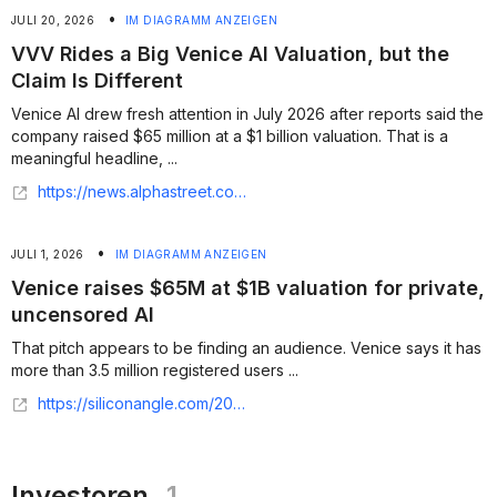
•
JULI 20, 2026
IM DIAGRAMM ANZEIGEN
VVV Rides a Big Venice AI Valuation, but the
Claim Is Different
Venice AI drew fresh attention in July 2026 after reports said the
company raised $65 million at a $1 billion valuation. That is a
meaningful headline, ...
https://news.alphastreet.com/vvv-rides-a-big-venice-ai-valuation-but-the-claim-is-different/
•
JULI 1, 2026
IM DIAGRAMM ANZEIGEN
Venice raises $65M at $1B valuation for private,
uncensored AI
That pitch appears to be finding an audience. Venice says it has
more than 3.5 million registered users ...
https://siliconangle.com/2026/07/01/venice-raises-65m-1b-valuation-private-uncensored-ai/
Investoren
1