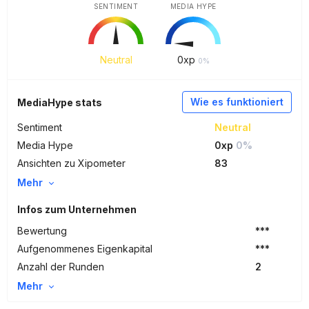
SENTIMENT
MEDIA HYPE
Neutral
0
xp
0%
Wie es funktioniert
MediaHype stats
Sentiment
Neutral
Media Hype
0xp
0%
Ansichten zu Xipometer
83
Mehr
Infos zum Unternehmen
Bewertung
***
Aufgenommenes Eigenkapital
***
Anzahl der Runden
2
Mehr