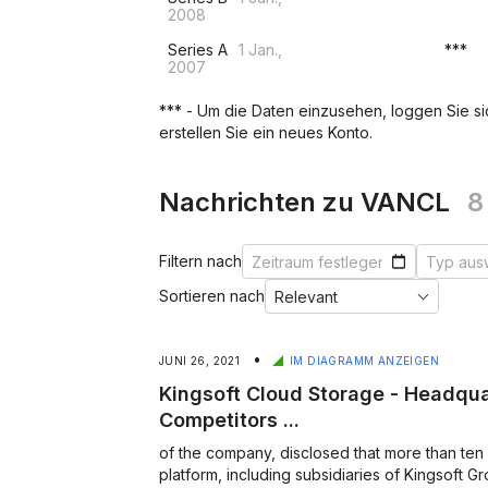
2008
Series A
1 Jan.,
***
2007
*** - Um die Daten einzusehen, loggen Sie sich
erstellen Sie ein neues Konto.
Nachrichten zu VANCL
8
Filtern nach
Sortieren nach
•
JUNI 26, 2021
IM DIAGRAMM ANZEIGEN
Kingsoft Cloud Storage - Headqua
Competitors ...
of the company, disclosed that more than ten enterpris