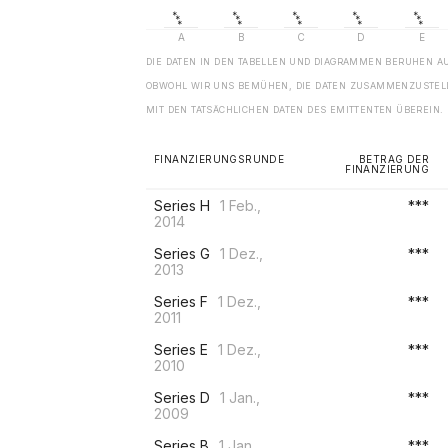
DIE DATEN IN DEN TABELLEN UND DIAGRAMMEN BERUHEN A
OBWOHL WIR UNS BEMÜHEN, DIE DATEN ZUSAMMENZUSTELL
MIT DEN TATSÄCHLICHEN DATEN DES EMITTENTEN ÜBEREIN.
FINANZIERUNGSRUNDE
BETRAG DER
FINANZIERUNG
Series H
1 Feb.,
***
2014
Series G
1 Dez.,
***
2013
Series F
1 Dez.,
***
2011
Series E
1 Dez.,
***
2010
Series D
1 Jan.,
***
2009
Series B
1 Jan.,
***