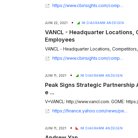
https://www.cbinsights.com/company/kingsoft-cloud-storage
•
JUNI 22, 2021
IM DIAGRAMM ANZEIGEN
VANCL - Headquarter Locations, C
Employees
VANCL - Headquarter Locations, Competitors, 
https://www.cbinsights.com/company/vancl
•
JUNI 11, 2021
IM DIAGRAMM ANZEIGEN
Peak Signs Strategic Partnership
e ...
V+VANCL: http://www.vancl.com. GOME: https:
https://finance.yahoo.com/news/peak-signs-strategic-partnership-agreement-123000263.html
•
JUNI 11, 2021
IM DIAGRAMM ANZEIGEN
Andrew Yan