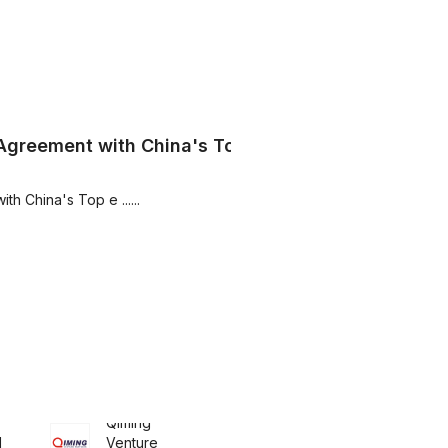
 Agreement with China's Top
h China's Top e ......
Qiming
l
Venture