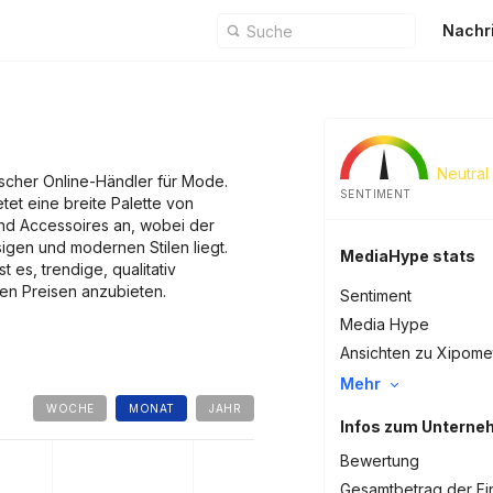
Nachr
Neutral
ischer Online-Händler für Mode.
SENTIMENT
et eine breite Palette von
nd Accessoires an, wobei der
igen und modernen Stilen liegt.
MediaHype stats
t es, trendige, qualitativ
n Preisen anzubieten.
Sentiment
Media Hype
Ansichten zu Xipome
Mehr
WOCHE
MONAT
JAHR
Infos zum Untern
Bewertung
Gesamtbetrag der Fi