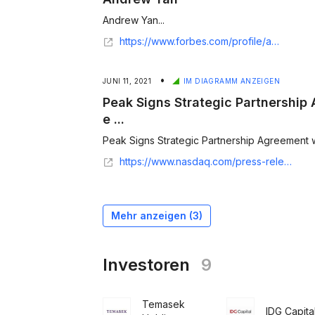
Andrew Yan...
https://www.forbes.com/profile/andrew-yan/
•
JUNI 11, 2021
IM DIAGRAMM ANZEIGEN
Peak Signs Strategic Partnership
e ...
Peak Signs Strategic Partnership Agreement wit
https://www.nasdaq.com/press-release/peak-signs-strategic-partnership-agreement-with-chinas-top-e-commerce-software
Mehr anzeigen (
3
)
Investoren
9
Temasek
IDG Capita