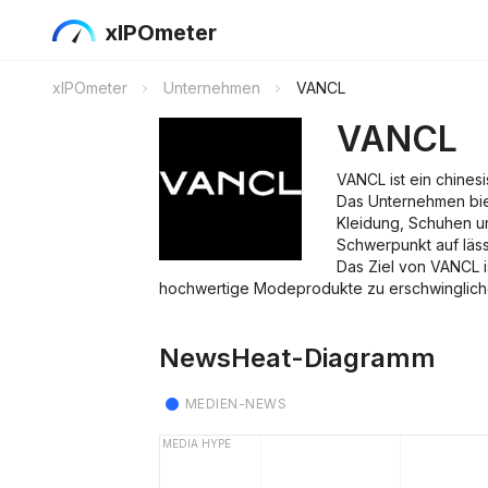
xIPOmeter
xIPOmeter
Unternehmen
VANCL
VANCL
VANCL ist ein chines
Das Unternehmen biet
Kleidung, Schuhen u
Schwerpunkt auf läss
Das Ziel von VANCL is
hochwertige Modeprodukte zu erschwingliche
NewsHeat-Diagramm
MEDIEN-NEWS