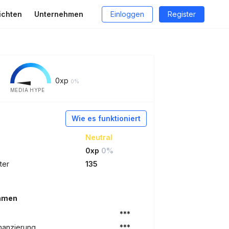
ichten
Unternehmen
Einloggen
Register
0
xp
0%
MEDIA HYPE
Wie es funktioniert
Neutral
0xp
0%
ter
135
ehmen
***
nanzierung
***