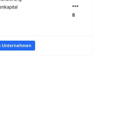
nkapital
***
8
m Unternehmen