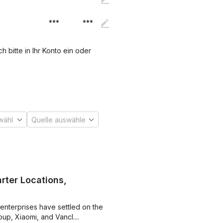
***
***
 bitte in Ihr Konto ein oder
rter Locations,
es have settled on the
platform, including subsidiaries of Kingsoft Group, Xiaomi, and Vancl....