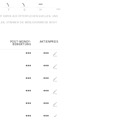
UF DATEN AUS ÖFFENTLICHEN QUELLEN, UND
EN, STIMMEN SIE MÖGLICHERWEISE NICHT
POST-MONEY-
AKTIENPREIS
BEWERTUNG
***
***
***
***
***
***
***
***
***
***
***
***