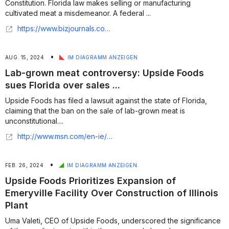
Constitution. Florida law makes selling or manufacturing
cultivated meat a misdemeanor. A federal ...
https://www.bizjournals.com/orlando/news/2025/04/29/cultivated-meat-ban-florida-law-judge-challenge.html
•
AUG. 15, 2024
IM DIAGRAMM ANZEIGEN
Lab-grown meat controversy: Upside Foods
sues Florida over sales ...
Upside Foods has filed a lawsuit against the state of Florida,
claiming that the ban on the sale of lab-grown meat is
unconstitutional....
http://www.msn.com/en-ie/money/other/lab-grown-meat-controversy-upside-foods-sues-florida-over-sales-ban/ar-AA1oNpND?apiversion=v2&noservercache=1&domshim=1&renderwebcomponents=1&wcseo=1&batchservertelemetry=1&noservertelemetry=1
•
FEB. 26, 2024
IM DIAGRAMM ANZEIGEN
Upside Foods Prioritizes Expansion of
Emeryville Facility Over Construction of Illinois
Plant
Uma Valeti, CEO of Upside Foods, underscored the significance