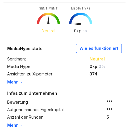
SENTIMENT
MEDIA HYPE
Neutral
0
xp
0%
Wie es funktioniert
MediaHype stats
Sentiment
Neutral
Media Hype
0xp
0%
Ansichten zu Xipometer
374
Mehr
Infos zum Unternehmen
Bewertung
***
Aufgenommenes Eigenkapital
***
Anzahl der Runden
5
Mehr