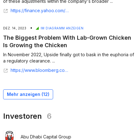
of these adjustments within the company's broader ...
https://finance.yahoo.com/news/upside-foods-prioritizes-expansion-emeryville-080000360.html
•
DEZ. 14, 2023
IM DIAGRAMM ANZEIGEN
The Biggest Problem With Lab-Grown Chicken
Is Growing the Chicken
In November 2022, Upside finally got to bask in the euphoria of
a regulatory clearance. ...
https://www.bloomberg.com/news/features/2023-12-14/upside-foods-struggles-with-lab-grown-chicken-despite-600-million
Mehr anzeigen (
12
)
Investoren
6
Abu Dhabi Capital Group