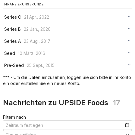
FINANZIERUNGSRUNDE
Series C
21 Apr., 2022
***
Series B
22 Jan., 2020
***
***
Series A
23 Aug., 2017
***
***
***
Seed
10 März, 2016
***
***
***
Pre-Seed
25 Sept., 2015
***
***
***
*** - Um die Daten einzusehen, loggen Sie sich bitte in Ihr Konto
***
ein oder erstellen Sie ein neues Konto.
***
***
Nachrichten zu UPSIDE Foods
17
Filtern nach