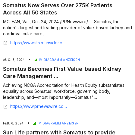
Somatus Now Serves Over 275K Patients
Across All 50 States
MCLEAN, Va. , Oct. 24, 2024 /PRNewswire/ -- Somatus, the
nation's largest and leading provider of value-based kidney and
cardiovascular care, ...
https://www.streetinsider.com/PRNewswire/Somatus+Now+Serves+Over+275K+Patients+Across+All+50+States/23874548.html
•
AUG. 6, 2024
IM DIAGRAMM ANZEIGEN
Somatus Becomes First Value-based Kidney
Care Management ...
Achieving NCQA Accreditation for Health Equity substantiates
equality across Somatus' workforce, governing body,
leadership, and—most importantly—Somatus' ...
https://www.prnewswire.com/news-releases/somatus-becomes-first-value-based-kidney-care-management-provider-to-receive-ncqa-accreditation-for-health-equity-302214870.html
•
FEB. 6, 2024
IM DIAGRAMM ANZEIGEN
Sun Life partners with Somatus to provide