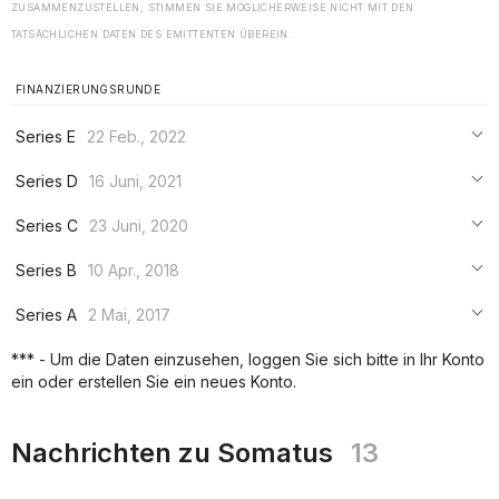
ZUSAMMENZUSTELLEN, STIMMEN SIE MÖGLICHERWEISE NICHT MIT DEN
TATSÄCHLICHEN DATEN DES EMITTENTEN ÜBEREIN.
FINANZIERUNGSRUNDE
Series E
22 Feb., 2022
***
Series D
16 Juni, 2021
***
***
Series C
23 Juni, 2020
***
***
***
Series B
10 Apr., 2018
***
***
***
Series A
2 Mai, 2017
***
***
***
*** - Um die Daten einzusehen, loggen Sie sich bitte in Ihr Konto
***
ein oder erstellen Sie ein neues Konto.
***
***
Nachrichten zu Somatus
13