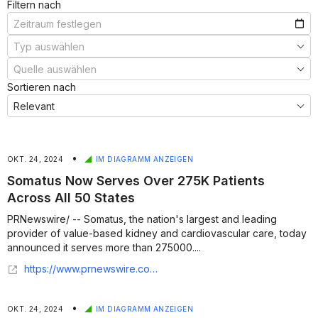
Filtern nach
Sortieren nach
•
OKT. 24, 2024
IM DIAGRAMM ANZEIGEN
Somatus Now Serves Over 275K Patients
Across All 50 States
PRNewswire/ -- Somatus, the nation's largest and leading
provider of value-based kidney and cardiovascular care, today
announced it serves more than 275000....
https://www.prnewswire.com/news-releases/somatus-now-serves-over-275k-patients-across-all-50-states-302285440.html
•
OKT. 24, 2024
IM DIAGRAMM ANZEIGEN