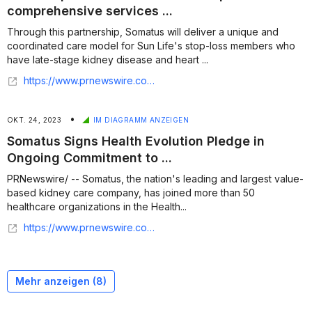
comprehensive services ...
Through this partnership, Somatus will deliver a unique and
coordinated care model for Sun Life's stop-loss members who
have late-stage kidney disease and heart ...
https://www.prnewswire.com/news-releases/sun-life-partners-with-somatus-to-provide-comprehensive-services-for-late-stage-kidney-disease-and-cardiovascular-care-302054040.html
•
OKT. 24, 2023
IM DIAGRAMM ANZEIGEN
Somatus Signs Health Evolution Pledge in
Ongoing Commitment to ...
PRNewswire/ -- Somatus, the nation's leading and largest value-
based kidney care company, has joined more than 50
healthcare organizations in the Health...
https://www.prnewswire.com/news-releases/somatus-signs-health-evolution-pledge-in-ongoing-commitment-to-accelerate-health-equity-301965096.html
Mehr anzeigen (
8
)