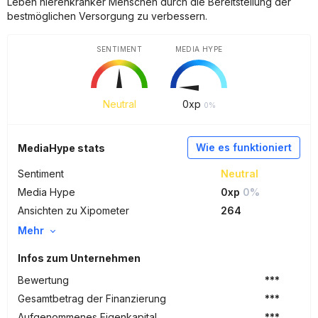
Leben nierenkranker Menschen durch die Bereitstellung der
bestmöglichen Versorgung zu verbessern.
SENTIMENT
MEDIA HYPE
Neutral
0
xp
0%
Wie es funktioniert
MediaHype stats
Sentiment
Neutral
Media Hype
0xp
0%
Ansichten zu Xipometer
264
Mehr
Infos zum Unternehmen
Bewertung
***
Gesamtbetrag der Finanzierung
***
Aufgenommenes Eigenkapital
***