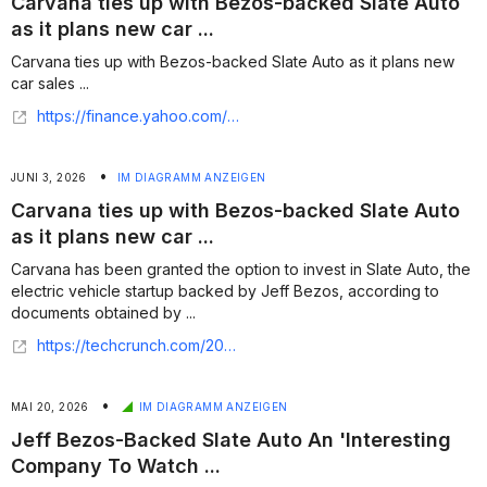
Carvana ties up with Bezos-backed Slate Auto
as it plans new car ...
Carvana ties up with Bezos-backed Slate Auto as it plans new
car sales ...
https://finance.yahoo.com/sectors/technology/articles/carvana-ties-bezos-backed-slate-172551346.html
•
JUNI 3, 2026
IM DIAGRAMM ANZEIGEN
Carvana ties up with Bezos-backed Slate Auto
as it plans new car ...
Carvana has been granted the option to invest in Slate Auto, the
electric vehicle startup backed by Jeff Bezos, according to
documents obtained by ...
https://techcrunch.com/2026/06/03/carvana-ties-up-with-bezos-backed-slate-auto-as-it-plans-new-car-sales/
•
MAI 20, 2026
IM DIAGRAMM ANZEIGEN
Jeff Bezos-Backed Slate Auto An 'Interesting
Company To Watch ...