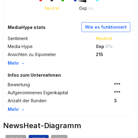
Neutral
0
xp
0%
Wie es funktioniert
MediaHype stats
Sentiment
Neutral
Media Hype
0xp
0%
Ansichten zu Xipometer
215
Mehr
Infos zum Unternehmen
Bewertung
***
Aufgenommenes Eigenkapital
***
Anzahl der Runden
3
Mehr
NewsHeat-Diagramm