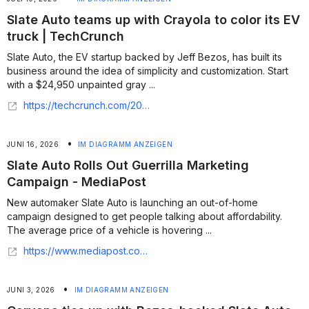
Slate Auto teams up with Crayola to color its EV
truck | TechCrunch
Slate Auto, the EV startup backed by Jeff Bezos, has built its
business around the idea of simplicity and customization. Start
with a $24,950 unpainted gray ...
https://techcrunch.com/2026/07/09/slate-auto-teams-up-with-crayola-to-color-its-ev-truck/
•
JUNI 16, 2026
IM DIAGRAMM ANZEIGEN
Slate Auto Rolls Out Guerrilla Marketing
Campaign - MediaPost
New automaker Slate Auto is launching an out-of-home
campaign designed to get people talking about affordability.
The average price of a vehicle is hovering ...
https://www.mediapost.com/publications/article/415777/slate-auto-rolls-out-guerrilla-marketing-campaign.html?edition=142919
•
JUNI 3, 2026
IM DIAGRAMM ANZEIGEN