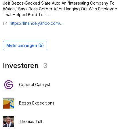
Jeff Bezos-Backed Slate Auto An 'Interesting Company To
Watch,' Says Ross Gerber After Hanging Out With Employee
That Helped Build Tesla ...
https://finance.yahoo.com/markets/stocks/articles/jeff-bezos-backed-slate-auto-104605880.html
Mehr anzeigen (
5
)
Investoren
3
General Catalyst
Bezos Expeditions
Thomas Tull