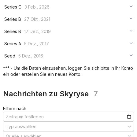
Series C
3 Feb., 2026
***
Series B
27 Okt., 2021
***
***
Series B
17 Dez., 2019
***
***
***
Series A
5 Dez., 2017
***
***
***
Seed
5 Dez., 2016
***
***
***
*** - Um die Daten einzusehen, loggen Sie sich bitte in Ihr Konto
***
ein oder erstellen Sie ein neues Konto.
***
***
Nachrichten zu Skyryse
7
Filtern nach