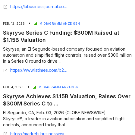
https://labusinessjournal.com/manufacturing/skyryse-soars-past-1-billion-valuation/
•
FEB. 12, 2026
IM DIAGRAMM ANZEIGEN
Skyryse Series C Funding: $300M Raised at
$1.15B Valuation
Skyryse, an El Segundo-based company focused on aviation
automation and simplified flight controls, raised over $300 million
in a Series C round to drive ...
https://www.latimes.com/b2b/space-tech/story/2026-02-12/skyryse-series-c-funding-valuation
•
FEB. 4, 2026
IM DIAGRAMM ANZEIGEN
Skyryse Achieves $1.15B Valuation, Raises Over
$300M Series C to ...
El Segundo, CA, Feb. 03, 2026 (GLOBE NEWSWIRE) --
Skyryse®, a leader in aviation automation and simplified flight
controls, announced today that...
https://markets.businessinsider.com/news/stocks/skyryse-achieves-1-15b-valuation-raises-over-300m-series-c-to-advance-certification-and-scaling-of-its-universal-operating-system-for-flight-skyos-1035779884