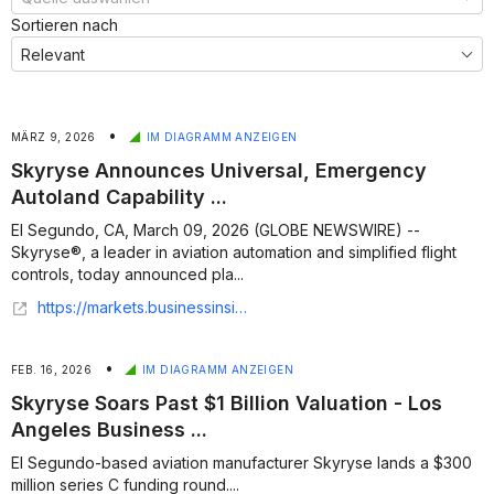
Sortieren nach
•
MÄRZ 9, 2026
IM DIAGRAMM ANZEIGEN
Skyryse Announces Universal, Emergency
Autoland Capability ...
El Segundo, CA, March 09, 2026 (GLOBE NEWSWIRE) --
Skyryse®, a leader in aviation automation and simplified flight
controls, today announced pla...
https://markets.businessinsider.com/news/stocks/skyryse-announces-universal-emergency-autoland-capability-coming-to-skyos-bringing-automated-safe-landings-to-both-helicopters-and-airplanes-1035909578
•
FEB. 16, 2026
IM DIAGRAMM ANZEIGEN
Skyryse Soars Past $1 Billion Valuation - Los
Angeles Business ...
El Segundo-based aviation manufacturer Skyryse lands a $300
million series C funding round....