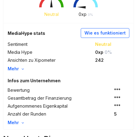
Neutral
0
xp
0%
Wie es funktioniert
MediaHype stats
Sentiment
Neutral
Media Hype
0xp
0%
Ansichten zu Xipometer
242
Mehr
Infos zum Unternehmen
Bewertung
***
Gesamtbetrag der Finanzierung
***
Aufgenommenes Eigenkapital
***
Anzahl der Runden
5
Mehr