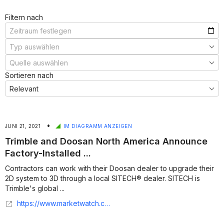
Filtern nach
Sortieren nach
•
JUNI 21, 2021
IM DIAGRAMM ANZEIGEN
Trimble and Doosan North America Announce
Factory-Installed ...
Contractors can work with their Doosan dealer to upgrade their
2D system to 3D through a local SITECH® dealer. SITECH is
Trimble's global ...
https://www.marketwatch.com/story/trimble-and-doosan-north-america-announce-factory-installed-machine-control-solution-for-doosan-crawler-excavators-2021-06-17?siteid=bigcharts&dist=bigcharts