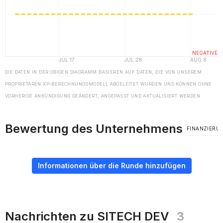
DIE DATEN IN DER OBIGEN DIAGRAMM BASIEREN AUF DATEN, DIE VON UNSEREM
PROPRIETÄREN XP-BERECHNUNGSMODELL ABGELEITET WURDEN UND KÖNNEN OHNE
VORHERIGE ANKÜNDIGUNG GEÄNDERT, ANGEPASST UND AKTUALISIERT WERDEN.
Bewertung des Unternehmens
FINANZIERU
Informationen über die Runde hinzufügen
Nachrichten zu SITECH DEV
3