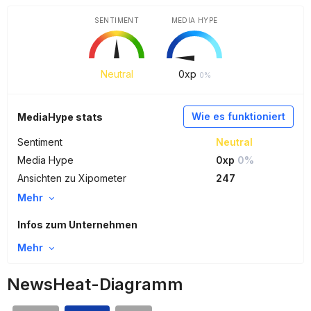
SENTIMENT
MEDIA HYPE
Neutral
0
xp
0%
Wie es funktioniert
MediaHype stats
Sentiment
Neutral
Media Hype
0xp
0%
Ansichten zu Xipometer
247
Mehr
Infos zum Unternehmen
Mehr
NewsHeat-Diagramm