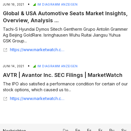
•
JUNI 16, 2021
IM DIAGRAMM ANZEIGEN
Global & USA Automotive Seats Market Insights,
Overview, Analysis ...
Tachi-S Hyundai Dymos Sitech Gentherm Grupo Antolin Grammer
Ag Beijing GoldRare. Isringhausen Wuhu Ruitai Jiangsu Yuhua
GSK Group...
https://www.marketwatch.com/story/global-usa-automotive-seats-market-insights-overview-analysis-and-forecast-2015-2026-2021-05-19
•
JUNI 14, 2021
IM DIAGRAMM ANZEIGEN
AVTR | Avantor Inc. SEC Filings | MarketWatch
The IPO also satisfied a performance condition for certain of our
stock options, which caused us to...
https://www.marketwatch.com/investing/stock/avtr/financials/secfilings?docid=14708049
De
En
Es
Fr
Ru
Sv
Nachrichten