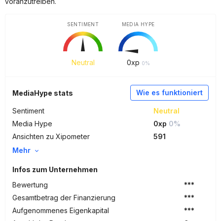
voranzutreiben.
SENTIMENT
MEDIA HYPE
Neutral
0
xp
0%
Wie es funktioniert
MediaHype stats
Sentiment
Neutral
Media Hype
0xp
0%
Ansichten zu Xipometer
591
Mehr
Infos zum Unternehmen
Bewertung
***
Gesamtbetrag der Finanzierung
***
Aufgenommenes Eigenkapital
***