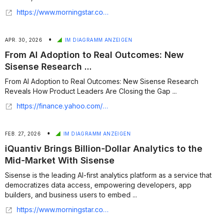
https://www.morningstar.com/news/business-wire/20260430924129/from-ai-adoption-to-real-outcomes-new-sisense-research-reveals-how-product-leaders-are-closing-the-gap
•
APR. 30, 2026
IM DIAGRAMM ANZEIGEN
From AI Adoption to Real Outcomes: New
Sisense Research ...
From AI Adoption to Real Outcomes: New Sisense Research
Reveals How Product Leaders Are Closing the Gap ...
https://finance.yahoo.com/sectors/technology/articles/ai-adoption-real-outcomes-sisense-100000080.html
•
FEB. 27, 2026
IM DIAGRAMM ANZEIGEN
iQuantiv Brings Billion-Dollar Analytics to the
Mid-Market With Sisense
Sisense is the leading AI-first analytics platform as a service that
democratizes data access, empowering developers, app
builders, and business users to embed ...
https://www.morningstar.com/news/business-wire/20260227676094/iquantiv-brings-billion-dollar-analytics-to-the-mid-market-with-sisense