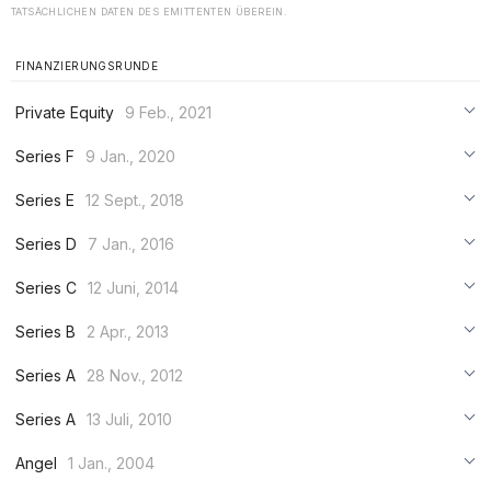
TATSÄCHLICHEN DATEN DES EMITTENTEN ÜBEREIN.
FINANZIERUNGSRUNDE
Private Equity
9 Feb., 2021
***
Series F
9 Jan., 2020
***
***
Series E
12 Sept., 2018
***
***
***
Series D
7 Jan., 2016
***
***
***
Series C
12 Juni, 2014
***
***
***
Series B
2 Apr., 2013
***
***
***
Series A
28 Nov., 2012
***
***
***
Series A
13 Juli, 2010
***
***
***
Angel
1 Jan., 2004
***
***