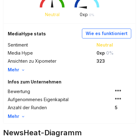
Neutral
0
xp
0%
Wie es funktioniert
MediaHype stats
Sentiment
Neutral
Media Hype
0xp
0%
Ansichten zu Xipometer
323
Mehr
Infos zum Unternehmen
Bewertung
***
Aufgenommenes Eigenkapital
***
Anzahl der Runden
5
Mehr
NewsHeat-Diagramm