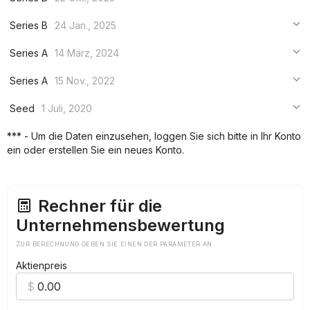
***
Series B
24 Jan., 2025
***
***
Series A
14 März, 2024
***
***
***
Series A
15 Nov., 2022
***
***
***
Seed
1 Juli, 2020
***
***
***
*** - Um die Daten einzusehen, loggen Sie sich bitte in Ihr Konto
***
ein oder erstellen Sie ein neues Konto.
***
***
Rechner für die
Unternehmensbewertung
ZUR BERECHNUNG GEBEN SIE EINEN DER PARAMETER AN
Aktienpreis