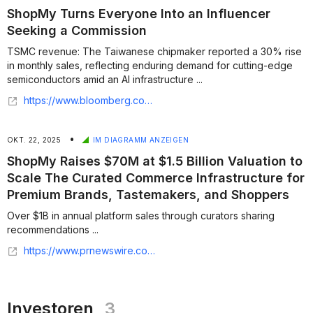
ShopMy Turns Everyone Into an Influencer
Seeking a Commission
TSMC revenue: The Taiwanese chipmaker reported a 30% rise
in monthly sales, reflecting enduring demand for cutting-edge
semiconductors amid an AI infrastructure ...
https://www.bloomberg.com/news/newsletters/2026-06-11/shopmy-turns-everyone-into-an-influencer-seeking-a-commission
•
OKT. 22, 2025
IM DIAGRAMM ANZEIGEN
ShopMy Raises $70M at $1.5 Billion Valuation to
Scale The Curated Commerce Infrastructure for
Premium Brands, Tastemakers, and Shoppers
Over $1B in annual platform sales through curators sharing
recommendations ...
https://www.prnewswire.com/news-releases/shopmy-raises-70m-at-1-5-billion-valuation-to-scale-the-curated-commerce-infrastructure-for-premium-brands-tastemakers-and-shoppers-302590802.html
Investoren
3