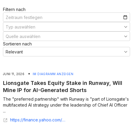
Filtern nach
Sortieren nach
•
JUNI 11, 2026
IM DIAGRAMM ANZEIGEN
Lionsgate Takes Equity Stake in Runway, Will
Mine IP for AI-Generated Shorts
The "preferred partnership" with Runway is "part of Lionsgate's
multifaceted AI strategy under the leadership of Chief AI Officer
...
https://finance.yahoo.com/sectors/technology/articles/lionsgate-takes-equity-stake-runway-162522237.html