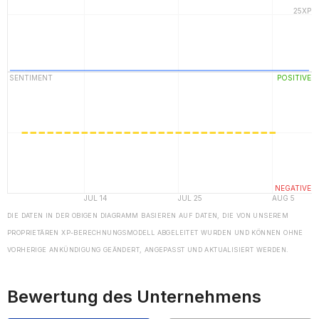
DIE DATEN IN DER OBIGEN DIAGRAMM BASIEREN AUF DATEN, DIE VON UNSEREM
PROPRIETÄREN XP-BERECHNUNGSMODELL ABGELEITET WURDEN UND KÖNNEN OHNE
VORHERIGE ANKÜNDIGUNG GEÄNDERT, ANGEPASST UND AKTUALISIERT WERDEN.
Bewertung des Unternehmens