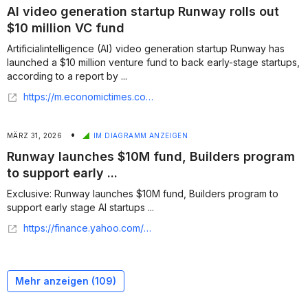
AI video generation startup Runway rolls out
$10 million VC fund
Artificialintelligence (AI) video generation startup Runway has
launched a $10 million venture fund to back early-stage startups,
according to a report by ...
https://m.economictimes.com/tech/funding/ai-video-generation-startup-runway-rolls-out-10-million-vc-fund-report/articleshow/129932576.cms
•
MÄRZ 31, 2026
IM DIAGRAMM ANZEIGEN
Runway launches $10M fund, Builders program
to support early ...
Exclusive: Runway launches $10M fund, Builders program to
support early stage AI startups ...
https://finance.yahoo.com/sectors/technology/articles/exclusive-runway-launches-10m-fund-140000305.html
Mehr anzeigen (
109
)