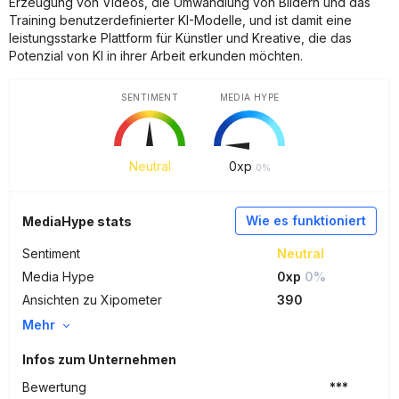
Erzeugung von Videos, die Umwandlung von Bildern und das
Training benutzerdefinierter KI-Modelle, und ist damit eine
leistungsstarke Plattform für Künstler und Kreative, die das
Potenzial von KI in ihrer Arbeit erkunden möchten.
SENTIMENT
MEDIA HYPE
Neutral
0
xp
0%
Wie es funktioniert
MediaHype stats
Sentiment
Neutral
Media Hype
0xp
0%
Ansichten zu Xipometer
390
Mehr
Infos zum Unternehmen
Bewertung
***