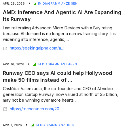
•
APR. 28, 2026
IM DIAGRAMM ANZEIGEN
AMD: Inference And Agentic AI Are Expanding
Its Runway
I am reiterating Advanced Micro Devices with a Buy rating
because AI demand is no longer a narrow training story. It is
widening into inference, agentic, ...
https://seekingalpha.com/article/4894826-amd-inference-and-agentic-ai-are-expanding-its-runway
•
APR. 16, 2026
IM DIAGRAMM ANZEIGEN
Runway CEO says AI could help Hollywood
make 50 films instead of ...
Cristóbal Valenzuela, the co-founder and CEO of AI video-
generation startup Runway, now valued at north of $5 billion,
may not be winning over more hearts ...
https://techcrunch.com/2026/04/16/runway-ceo-says-ai-could-help-hollywood-make-50-films-instead-of-one-100m-blockbuster/
•
APR. 1, 2026
IM DIAGRAMM ANZEIGEN