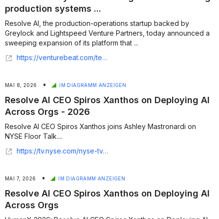
production systems ...
Resolve AI, the production-operations startup backed by
Greylock and Lightspeed Venture Partners, today announced a
sweeping expansion of its platform that ...
https://venturebeat.com/technology/resolve-ai-says-the-ai-coding-boom-is-breaking-production-systems-it-wants-to-fix-that
•
MAI 8, 2026
IM DIAGRAMM ANZEIGEN
Resolve AI CEO Spiros Xanthos on Deploying AI
Across Orgs - 2026
Resolve AI CEO Spiros Xanthos joins Ashley Mastronardi on
NYSE Floor Talk....
https://tv.nyse.com/nyse-tv-highlights/season:4/videos/humanx-2026-resolve-ai-ceo-spiros-xanthos-on-deploying-ai-across-orgs
•
MAI 7, 2026
IM DIAGRAMM ANZEIGEN
Resolve AI CEO Spiros Xanthos on Deploying AI
Across Orgs