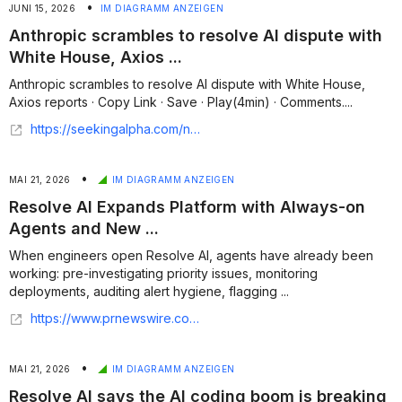
•
JUNI 15, 2026
IM DIAGRAMM ANZEIGEN
Anthropic scrambles to resolve AI dispute with
White House, Axios ...
Anthropic scrambles to resolve AI dispute with White House,
Axios reports · Copy Link · Save · Play(4min) · Comments....
https://seekingalpha.com/news/4603147-anthropic-scrambles-to-resolve-ai-dispute-with-white-house-axios-reports
•
MAI 21, 2026
IM DIAGRAMM ANZEIGEN
Resolve AI Expands Platform with Always-on
Agents and New ...
When engineers open Resolve AI, agents have already been
working: pre-investigating priority issues, monitoring
deployments, auditing alert hygiene, flagging ...
https://www.prnewswire.com/news-releases/resolve-ai-expands-platform-with-always-on-agents-and-new-investigation-architecture-302778310.html
•
MAI 21, 2026
IM DIAGRAMM ANZEIGEN
Resolve AI says the AI coding boom is breaking