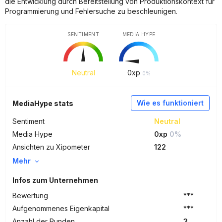
die Entwicklung durch Bereitstellung von Produktionskontext für
Programmierung und Fehlersuche zu beschleunigen.
SENTIMENT
MEDIA HYPE
Neutral
0
xp
0%
Wie es funktioniert
MediaHype stats
Sentiment
Neutral
Media Hype
0xp
0%
Ansichten zu Xipometer
122
Mehr
Infos zum Unternehmen
Bewertung
***
Aufgenommenes Eigenkapital
***
Anzahl der Runden
3