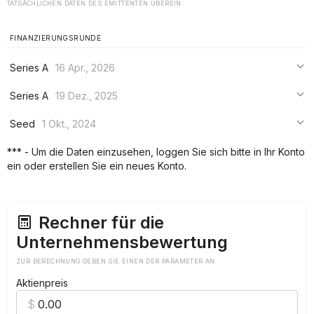
TATSÄCHLICHEN DATEN DES EMITTENTEN ÜBEREIN.
FINANZIERUNGSRUNDE
Series A
16 Apr., 2026
***
Series A
19 Dez., 2025
***
***
Seed
1 Okt., 2024
***
***
***
*** - Um die Daten einzusehen, loggen Sie sich bitte in Ihr Konto
***
ein oder erstellen Sie ein neues Konto.
***
***
Rechner für die
Unternehmensbewertung
ZUR BERECHNUNG GEBEN SIE EINEN DER PARAMETER AN
Aktienpreis