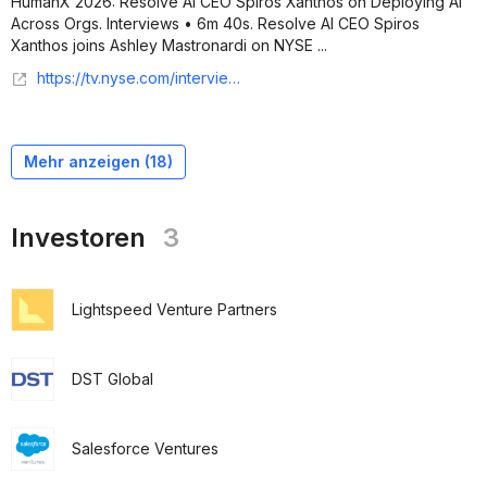
HumanX 2026: Resolve AI CEO Spiros Xanthos on Deploying AI
Across Orgs. Interviews • 6m 40s. Resolve AI CEO Spiros
Xanthos joins Ashley Mastronardi on NYSE ...
https://tv.nyse.com/interviews/videos/humanx-2026-resolve-ai-ceo-spiros-xanthos-on-deploying-ai-across-orgs
Mehr anzeigen (
18
)
Investoren
3
Lightspeed Venture Partners
DST Global
Salesforce Ventures