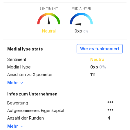
SENTIMENT
MEDIA HYPE
Neutral
0
xp
0%
Wie es funktioniert
MediaHype stats
Sentiment
Neutral
Media Hype
0xp
0%
Ansichten zu Xipometer
111
Mehr
Infos zum Unternehmen
Bewertung
***
Aufgenommenes Eigenkapital
***
Anzahl der Runden
4
Mehr