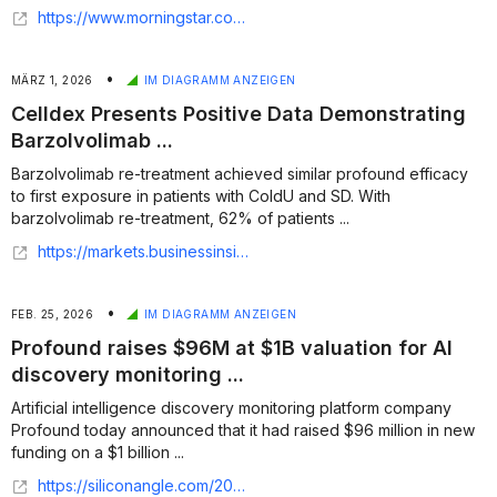
https://www.morningstar.com/news/business-wire/20260303880257/avenue-z-and-profound-debut-ai-search-breakthrough-for-brands-live-at-sxsw-2026
•
MÄRZ 1, 2026
IM DIAGRAMM ANZEIGEN
Celldex Presents Positive Data Demonstrating
Barzolvolimab ...
Barzolvolimab re-treatment achieved similar profound efficacy
to first exposure in patients with ColdU and SD. With
barzolvolimab re-treatment, 62% of patients ...
https://markets.businessinsider.com/news/stocks/celldex-presents-positive-data-demonstrating-barzolvolimab-retreatment-achieves-similar-profound-efficacy-to-first-exposure-in-patients-with-cold-urticaria-coldu-and-symptomatic-dermographism-1035882409
•
FEB. 25, 2026
IM DIAGRAMM ANZEIGEN
Profound raises $96M at $1B valuation for AI
discovery monitoring ...
Artificial intelligence discovery monitoring platform company
Profound today announced that it had raised $96 million in new
funding on a $1 billion ...
https://siliconangle.com/2026/02/24/profound-raises-96m-1b-valuation-ai-discovery-monitoring-platform/