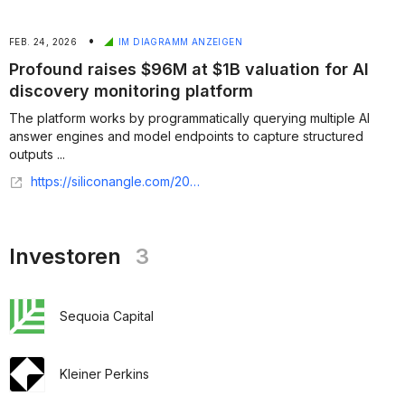
•
FEB. 24, 2026
IM DIAGRAMM ANZEIGEN
Profound raises $96M at $1B valuation for AI
discovery monitoring platform
The platform works by programmatically querying multiple AI
answer engines and model endpoints to capture structured
outputs ...
https://siliconangle.com/2026/02/24/profound-raises-96m-1b-valuation-ai-discovery-monitoring-platform/
Investoren
3
Sequoia Capital
Kleiner Perkins