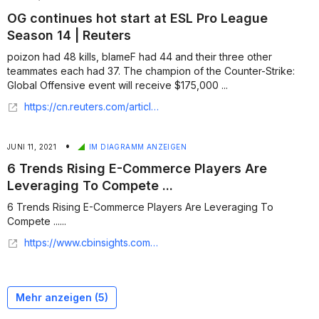
OG continues hot start at ESL Pro League
Season 14 | Reuters
poizon had 48 kills, blameF had 44 and their three other
teammates each had 37. The champion of the Counter-Strike:
Global Offensive event will receive $175,000 ...
https://cn.reuters.com/article/esports-csgo-esl-pro-league14-recap/og-continues-hot-start-at-esl-pro-league-season-14-idUSFLM844WVn
•
JUNI 11, 2021
IM DIAGRAMM ANZEIGEN
6 Trends Rising E-Commerce Players Are
Leveraging To Compete ...
6 Trends Rising E-Commerce Players Are Leveraging To
Compete ......
https://www.cbinsights.com/research/report/e-commerce-trends-amazon-competitors/
Mehr anzeigen (
5
)