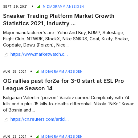
•
SEPT. 29, 2021
IM DIAGRAMM ANZEIGEN
Sneaker Trading Platform Market Growth
Statistics 2021, Industry ...
Major manufacturer's are- Yoho And Buy, BUMP, Solestage,
Flight Club, NTWRK, StockX, Nike SNKRS, Goat, Kixify, Snake,
Copdate, Dewu (Poizon), Nice....
https://www.marketwatch.com/press-release/sneaker-trading-platform-market-growth-statistics-2021-industry-trends-size-share-major-countries-data-business-strategies-emerging-technology-product-portfolio-top-manufacturers-analysis-demand-status-and-forecast-to-2025-2021-09-28
•
AUG. 25, 2021
IM DIAGRAMM ANZEIGEN
OG rallies past forZe for 3-0 start at ESL Pro
League Season 14
Bulgarian Valentin “poizon” Vasilev carried Complexity with 74
kills and a plus-15 kills-to-deaths differential. Nikola “NiKo” Kovac
of Bosnia and ...
https://cn.reuters.com/article/esports-csgo-esl-pro-league14-recap/og-rallies-past-forze-for-3-0-start-at-esl-pro-league-season-14-idUSFLM9yZY8F
•
AUG. 23, 2021
IM DIAGRAMM ANZEIGEN