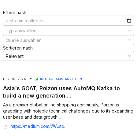
Filtern nach
Sortieren nach
•
DEZ. 10, 2024
IM DIAGRAMM ANZEIGEN
Asia's GOAT, Poizon uses AutoMQ Kafka to
build a new generation ...
As a premier global online shopping community, Poizon is
grappling with notable technical challenges due to its expanding
user base and data growth....
https://medium.com/@AutoMQ/asias-goat-poizon-uses-automq-kafka-to-build-a-new-generation-observability-platform-for-massive-17f55f804888