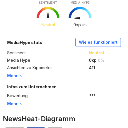
SENTIMENT
MEDIA HYPE
Neutral
0
xp
0%
Wie es funktioniert
MediaHype stats
Sentiment
Neutral
Media Hype
0xp
0%
Ansichten zu Xipometer
411
Mehr
Infos zum Unternehmen
Bewertung
***
Mehr
NewsHeat-Diagramm