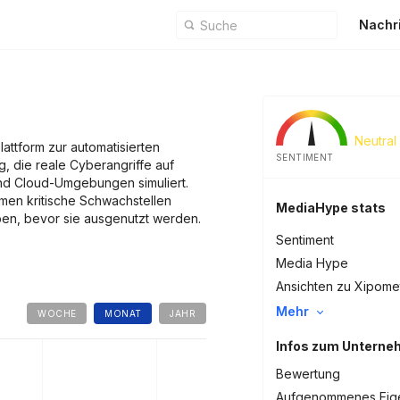
Nachr
Neutral
lattform zur automatisierten
SENTIMENT
g, die reale Cyberangriffe auf
und Cloud-Umgebungen simuliert.
en kritische Schwachstellen
MediaHype stats
n, bevor sie ausgenutzt werden.
Sentiment
Media Hype
Ansichten zu Xipome
Mehr
WOCHE
MONAT
JAHR
Infos zum Untern
Bewertung
Aufgenommenes Eige