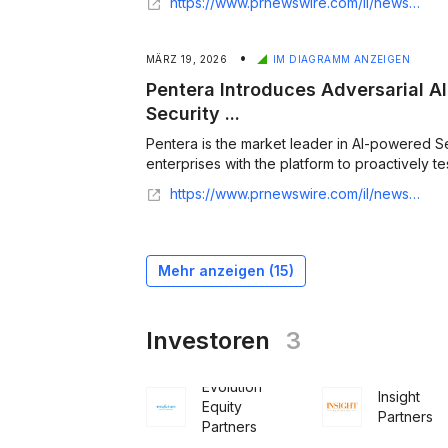
https://www.prnewswire.com/il/news-releases/pentera-appoints-hagit-ynon-as-chief-financial-officer-302726534.html
•
MÄRZ 19, 2026
IM DIAGRAMM ANZEIGEN
Pentera Introduces Adversarial A
Security ...
Pentera is the market leader in AI-powered Se
enterprises with the platform to proactively test
https://www.prnewswire.com/il/news-releases/pentera-introduces-adversarial-ai-agent-to-guide-offensive-security-practitioners-302718061.html
Mehr anzeigen (
15
)
Investoren
3
Evolution
Insight
Equity
Partners
Partners