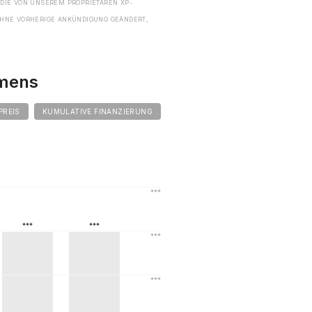
 DIE VON UNSEREM PROPRIETÄREN XP-
HNE VORHERIGE ANKÜNDIGUNG GEÄNDERT,
hmens
PREIS
KUMULATIVE FINANZIERUNG