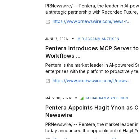
PRNewswire/ -- Pentera, the leader in AI-pow
a strategic partnership with Recorded Future, t
https://www.prnewswire.com/news-releases/pentera-and-recorded-future-partner-to-deliver-threat-led-exposure-validation-302830692.html
•
JUNI 17, 2026
IM DIAGRAMM ANZEIGEN
Pentera Introduces MCP Server t
Workflows ...
Pentera is the market leader in AI-powered Se
enterprises with the platform to proactively test
https://www.prnewswire.com/il/news-releases/pentera-introduces-mcp-server-to-connect-ai-secops-workflows-with-offensive-security-validation-capabilities-302800726.html
•
MÄRZ 30, 2026
IM DIAGRAMM ANZEIGEN
Pentera Appoints Hagit Ynon as Ch
Newswire
PRNewswire/ -- Pentera, the market leader in 
today announced the appointment of Hagit Ynon