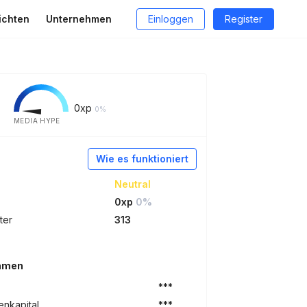
ichten
Unternehmen
Einloggen
Register
0
xp
0%
MEDIA HYPE
Wie es funktioniert
Neutral
0xp
0%
ter
313
ehmen
***
nkapital
***