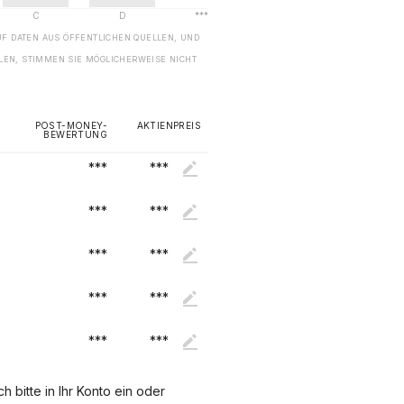
UF DATEN AUS ÖFFENTLICHEN QUELLEN, UND
EN, STIMMEN SIE MÖGLICHERWEISE NICHT
POST-MONEY-
AKTIENPREIS
BEWERTUNG
***
***
***
***
***
***
***
***
***
***
 bitte in Ihr Konto ein oder