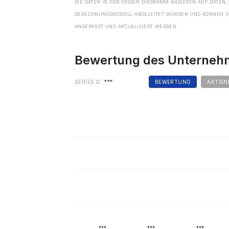
DIE DATEN IN DER OBIGEN DIAGRAMM BASIEREN AUF DATEN,
BERECHNUNGSMODELL ABGELEITET WURDEN UND KÖNNEN O
ANGEPASST UND AKTUALISIERT WERDEN.
Bewertung des Unterne
SERIES D
***
BEWERTUNG
AKTIEN