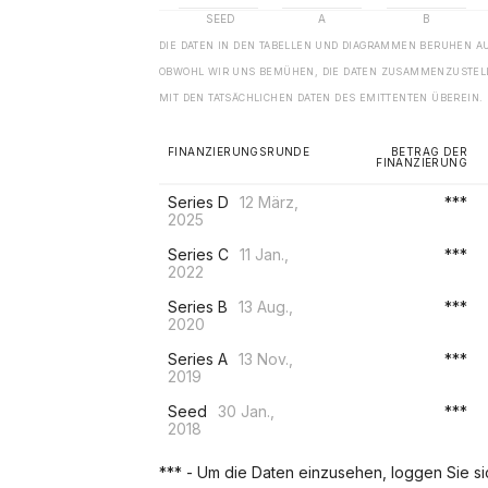
DIE DATEN IN DEN TABELLEN UND DIAGRAMMEN BERUHEN A
OBWOHL WIR UNS BEMÜHEN, DIE DATEN ZUSAMMENZUSTELL
MIT DEN TATSÄCHLICHEN DATEN DES EMITTENTEN ÜBEREIN.
FINANZIERUNGSRUNDE
BETRAG DER
FINANZIERUNG
Series D
12 März,
***
2025
Series C
11 Jan.,
***
2022
Series B
13 Aug.,
***
2020
Series A
13 Nov.,
***
2019
Seed
30 Jan.,
***
2018
*** - Um die Daten einzusehen, loggen Sie sich