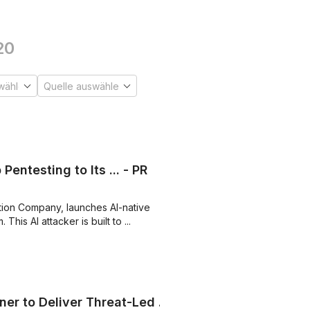
20
entesting to Its ... - PR
tion Company, launches AI-native
This AI attacker is built to ...
er to Deliver Threat-Led ...