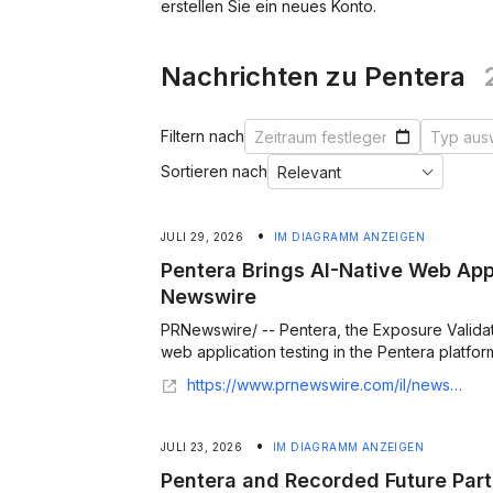
erstellen Sie ein neues Konto.
Nachrichten zu Pentera
Filtern nach
Sortieren nach
•
JULI 29, 2026
IM DIAGRAMM ANZEIGEN
Pentera Brings AI-Native Web App P
Newswire
PRNewswire/ -- Pentera, the Exposure Valida
web application testing in the Pentera platform. 
https://www.prnewswire.com/il/news-releases/pentera-brings-ai-native-web-app-pentesting-to-its-autonomous-security-validation-platform-302838034.html
•
JULI 23, 2026
IM DIAGRAMM ANZEIGEN
Pentera and Recorded Future Partn