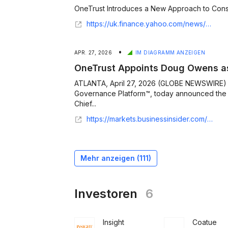
OneTrust Introduces a New Approach to Cons
https://uk.finance.yahoo.com/news/onetrust-introduces-approach-consent-aware-134500318.html
•
APR. 27, 2026
IM DIAGRAMM ANZEIGEN
OneTrust Appoints Doug Owens as 
ATLANTA, April 27, 2026 (GLOBE NEWSWIRE) -
Governance Platform™, today announced the
Chief...
https://markets.businessinsider.com/news/stocks/onetrust-appoints-doug-owens-as-chief-financial-officer-1036066413
Mehr anzeigen (
111
)
Investoren
6
Insight
Coatue