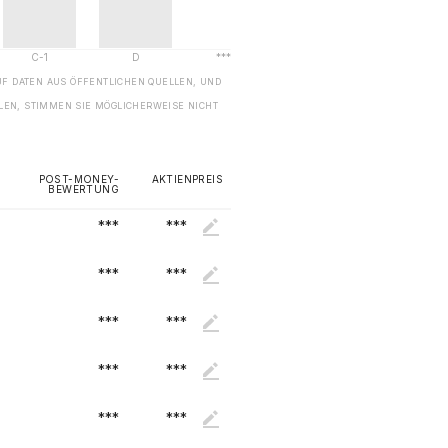
UF DATEN AUS ÖFFENTLICHEN QUELLEN, UND
EN, STIMMEN SIE MÖGLICHERWEISE NICHT
POST-MONEY-
AKTIENPREIS
BEWERTUNG
***
***
***
***
***
***
***
***
***
***