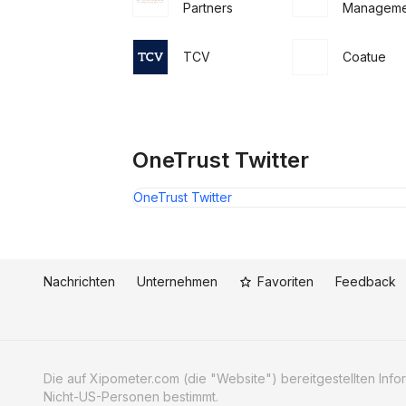
Partners
Manageme
TCV
Coatue
OneTrust Twitter
OneTrust Twitter
Nachrichten
Unternehmen
Favoriten
Feedback
Die auf Xipometer.com (die "Website") bereitgestellten Informa
Nicht-US-Personen bestimmt.