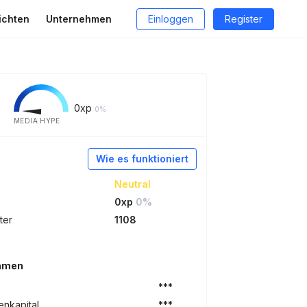
ichten
Unternehmen
Einloggen
Register
0
xp
0%
MEDIA HYPE
Wie es funktioniert
Neutral
0xp
0%
ter
1108
ehmen
***
nkapital
***