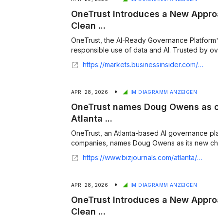
OneTrust Introduces a New Appro
Clean ...
OneTrust, the AI-Ready Governance Platform™
responsible use of data and AI. Trusted by ove
https://markets.businessinsider.com/news/stocks/onetrust-introduces-a-new-approach-to-consent-aware-data-clean-rooms-1036072047
•
APR. 28, 2026
IM DIAGRAMM ANZEIGEN
OneTrust names Doug Owens as chi
Atlanta ...
OneTrust, an Atlanta-based AI governance pl
companies, names Doug Owens as its new chief 
https://www.bizjournals.com/atlanta/news/2026/04/27/onetrust-doug-owens-chief-financial-officer.html
•
APR. 28, 2026
IM DIAGRAMM ANZEIGEN
OneTrust Introduces a New Appro
Clean ...