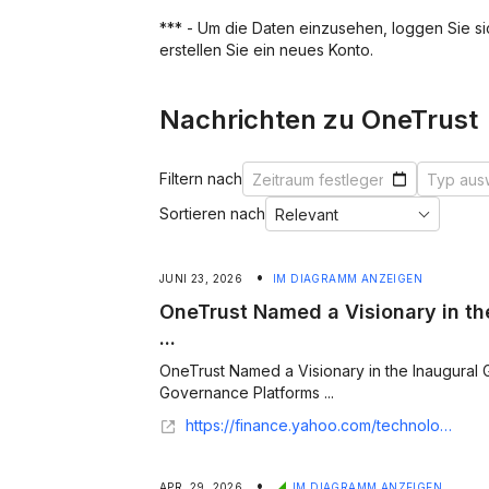
*** - Um die Daten einzusehen, loggen Sie sich
erstellen Sie ein neues Konto.
Nachrichten zu OneTrust
Filtern nach
Sortieren nach
•
JUNI 23, 2026
IM DIAGRAMM ANZEIGEN
OneTrust Named a Visionary in th
...
OneTrust Named a Visionary in the Inaugural 
Governance Platforms ...
https://finance.yahoo.com/technology/ai/articles/onetrust-named-visionary-inaugural-gartner-163700113.html
•
APR. 29, 2026
IM DIAGRAMM ANZEIGEN