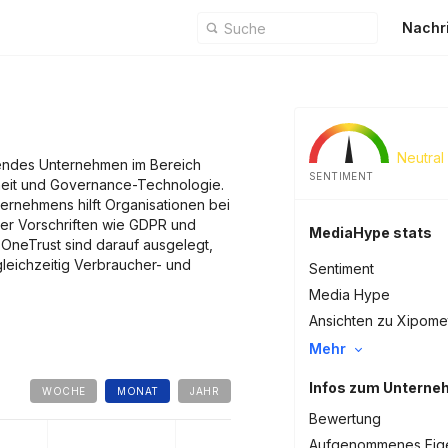
Nachr
t
Neutral
rendes Unternehmen im Bereich
SENTIMENT
heit und Governance-Technologie.
ternehmens hilft Organisationen bei
ler Vorschriften wie GDPR und
MediaHype stats
OneTrust sind darauf ausgelegt,
leichzeitig Verbraucher- und
Sentiment
Media Hype
Ansichten zu Xipome
Mehr
Infos zum Untern
WOCHE
MONAT
JAHR
Bewertung
Aufgenommenes Eige