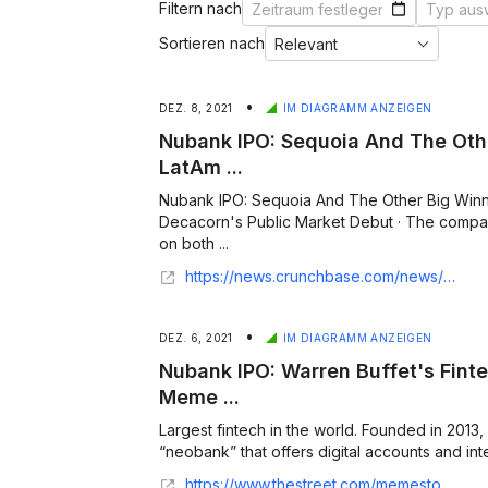
Filtern nach
Sortieren nach
•
DEZ. 8, 2021
IM DIAGRAMM ANZEIGEN
Nubank IPO: Sequoia And The Oth
LatAm ...
Nubank IPO: Sequoia And The Other Big Winn
Decacorn's Public Market Debut · The compan
on both ...
https://news.crunchbase.com/news/nubank-ipo-sequoia-decacorn-latam-fintech/
•
DEZ. 6, 2021
IM DIAGRAMM ANZEIGEN
Nubank IPO: Warren Buffet's Finte
Meme ...
Largest fintech in the world. Founded in 201
“neobank” that offers digital accounts and inte
https://www.thestreet.com/memestocks/reddit-trends/nubank-ipo-warren-buffets-fintech-play-is-going-public