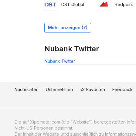
DST Global
Redpoint
Fortress
Tencent
Thrive Capital
Ribbit Capital
Investment
TCV
Tencent
GIC
Holdings
Group
Mehr anzeigen (7)
Nubank Twitter
Nubank Twitter
Nachrichten
Unternehmen
Favoriten
Feedback
Die auf Xipometer.com (die "Website") bereitgestellten Informa
Nicht-US-Personen bestimmt.
Der Inhalt der Website wird ausschließlich zu Informationsz