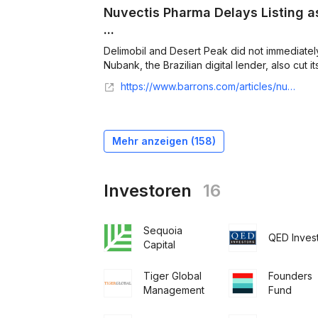
Nuvectis Pharma Delays Listing a
...
Delimobil and Desert Peak did not immediate
Nubank, the Brazilian digital lender, also cut i
https://www.barrons.com/articles/nuvectis-pharma-delays-listing-its-shares-as-ipo-market-turns-cautious-51638385266
Mehr anzeigen (
158
)
Investoren
16
Sequoia
QED Inves
Capital
Tiger Global
Founders
Management
Fund