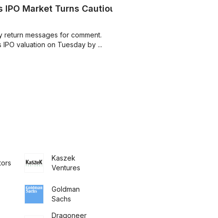
s IPO Market Turns Cautious
ly return messages for comment.
ts IPO valuation on Tuesday by ...
Kaszek
tors
Ventures
Goldman
Sachs
Dragoneer