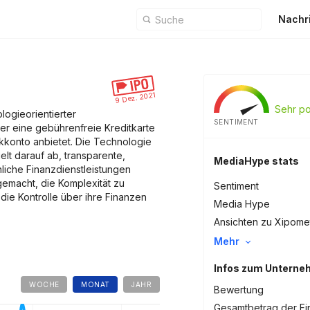
Nachr
9 Dez. 2021
Sehr po
logieorientierter
SENTIMENT
der eine gebührenfreie Kreditkarte
nkkonto anbietet. Die Technologie
lt darauf ab, transparente,
MediaHype stats
liche Finanzdienstleistungen
gemacht, die Komplexität zu
Sentiment
ie Kontrolle über ihre Finanzen
Media Hype
Ansichten zu Xipome
Mehr
Infos zum Untern
WOCHE
MONAT
JAHR
Bewertung
Gesamtbetrag der Fi