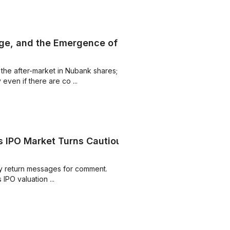
nge, and the Emergence of
on the after-market in Nubank shares;
 even if there are co ...
s IPO Market Turns Cautious
ly return messages for comment.
 IPO valuation ...