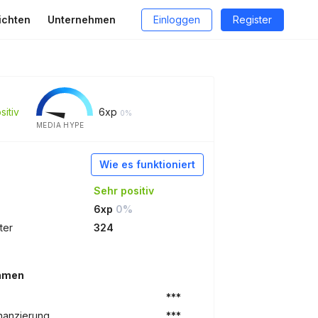
ichten
Unternehmen
Einloggen
Register
sitiv
6
xp
0%
MEDIA HYPE
Wie es funktioniert
Sehr positiv
6xp
0%
ter
324
ehmen
***
nanzierung
***