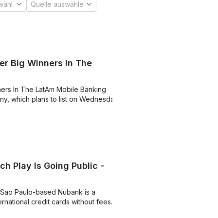
er Big Winners In The
ers In The LatAm Mobile Banking
y, which plans to list on Wednesday
ch Play Is Going Public -
3, Sao Paulo-based Nubank is a
rnational credit cards without fees....