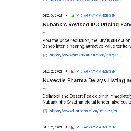
•
DEZ. 3, 2021
IM DIAGRAMM ANZEIGEN
Nubank's Revised IPO Pricing Ra
...
Post the price reduction, the jury is still out 
Banco Inter is nearing attractive value territory
https://www.smartkarma.com/insights/nubank-s-revised-ipo-pricing-range-and-the-emergence-of-a-new-potential-cornerstone-investor
•
DEZ. 2, 2021
IM DIAGRAMM ANZEIGEN
Nuvectis Pharma Delays Listing a
...
Delimobil and Desert Peak did not immediate
Nubank, the Brazilian digital lender, also cut its
https://www.barrons.com/articles/nuvectis-pharma-delays-listing-its-shares-as-ipo-market-turns-cautious-51638385266?mod=hp_minor_pos22
•
DEZ. 2, 2021
IM DIAGRAMM ANZEIGEN