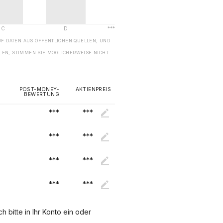
UF DATEN AUS ÖFFENTLICHEN QUELLEN, UND
EN, STIMMEN SIE MÖGLICHERWEISE NICHT
POST-MONEY-
AKTIENPREIS
BEWERTUNG
***
***
***
***
***
***
***
***
 bitte in Ihr Konto ein oder