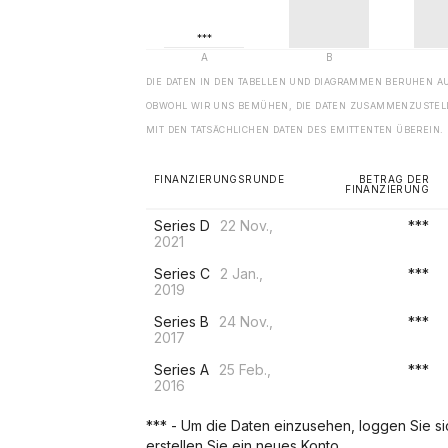
DIE DATEN IN DEN TABELLEN UND DIAGRAMMEN BERUHEN A
OBWOHL WIR UNS BEMÜHEN, DIE DATEN ZUSAMMENZUSTELL
MIT DEN TATSÄCHLICHEN DATEN DES EMITTENTEN ÜBEREIN.
FINANZIERUNGSRUNDE
BETRAG DER
FINANZIERUNG
Series D
22 Nov.,
***
2021
Series C
2 Jan.,
***
2019
Series B
24 Nov.,
***
2017
Series A
25 Feb.,
***
2016
*** - Um die Daten einzusehen, loggen Sie sich
erstellen Sie ein neues Konto.