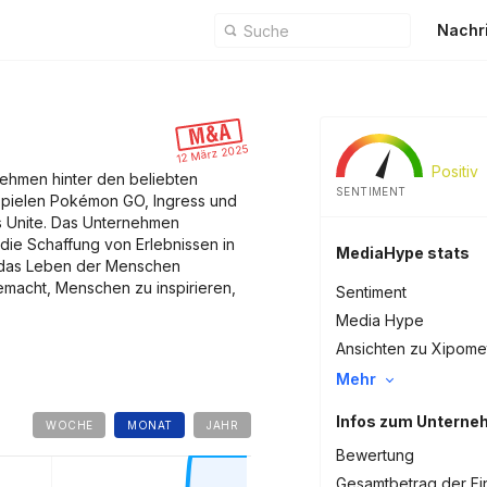
Nachr
12 März 2025
Positiv
rnehmen hinter den beliebten
SENTIMENT
pielen Pokémon GO, Ingress und
s Unite. Das Unternehmen
 die Schaffung von Erlebnissen in
MediaHype stats
e das Leben der Menschen
gemacht, Menschen zu inspirieren,
Sentiment
Media Hype
Ansichten zu Xipome
Mehr
Infos zum Untern
WOCHE
MONAT
JAHR
Bewertung
Gesamtbetrag der Fi