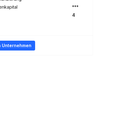
nkapital
***
4
m Unternehmen