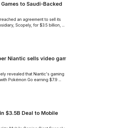
er Games to Saudi-Backed
eached an agreement to sell its
ary, Scopely, for $3.5 billion, ...
r Niantic sells video game
ely revealed that Niantic's gaming
 with Pokémon Go earning $7.9 ...
in $3.5B Deal to Mobile