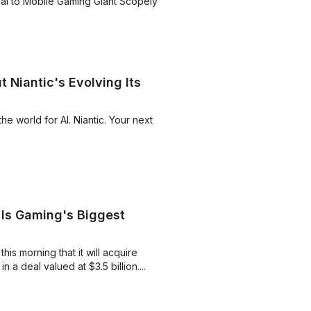
l to Mobile Gaming Giant Scopely ...
Niantic's Evolving Its
the world for AI. Niantic. Your next
 Is Gaming's Biggest
 morning that it will acquire
 deal valued at $3.5 billion....