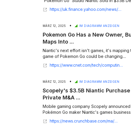
'Pokemon Go' Studio Niantic Sold in $3.5B Dea
https://uk.finance.yahoo.com/news/pokemon-studio-niantic-sold-3-120000486.html
•
MÄRZ 12, 2025
IM DIAGRAMM ANZEIGEN
Pokemon Go Has a New Owner, But 
Maps Into ...
Niantic's next effort isn't games, it's mapping 
game of Pokemon Go could be changing....
https://www.cnet.com/tech/computing/pokemon-go-has-a-new-owner-but-niantics-evolving-its-maps-into-a-way-to-evolve-ai-and-ar/
•
MÄRZ 12, 2025
IM DIAGRAMM ANZEIGEN
Scopely's $3.5B Niantic Purchase
Private M&A ...
Mobile gaming company Scopely announced this
Pokémon Go maker Niantic's games business in a
https://news.crunchbase.com/ma/scopely-acquires-niantic-gaming/