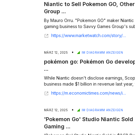
Niantic to Sell Pokemon GO, Oth
Group ...
By Mauro Orru. "Pokemon GO" maker Niantic r
gaming business to Savvy Games Group's subsidi
https://www.marketwatch.com/story/niantic-to-sell-pokemon-go-other-games-to-saudi-backed-group-in-3-5-billion-deal-update-0c603c5a?mod=markets
•
MÄRZ 12, 2025
IM DIAGRAMM ANZEIGEN
pokémon go: Pokémon Go develope
...
While Niantic doesn't disclose earnings, Scop
business made $1 billion in revenue last year,
https://m.economictimes.com/news/international/us/pokmon-go-developer-niantic-sells-video-game-division-to-saudi-group-scopely-for-3-5-billion/articleshow/118943375.cms
•
MÄRZ 12, 2025
IM DIAGRAMM ANZEIGEN
'Pokemon Go' Studio Niantic Sold 
Gaming ...