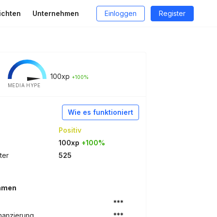
ichten
Unternehmen
Einloggen
Register
100
xp
+100%
MEDIA HYPE
Wie es funktioniert
Positiv
100xp
+100%
ter
525
ehmen
***
nanzierung
***