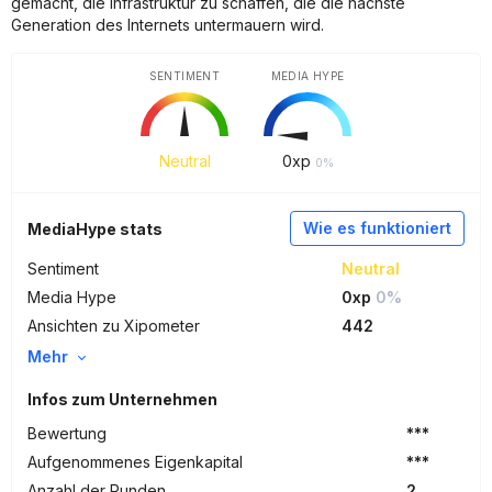
gemacht, die Infrastruktur zu schaffen, die die nächste
Generation des Internets untermauern wird.
SENTIMENT
MEDIA HYPE
Neutral
0
xp
0%
Wie es funktioniert
MediaHype stats
Sentiment
Neutral
Media Hype
0xp
0%
Ansichten zu Xipometer
442
Mehr
Infos zum Unternehmen
Bewertung
***
Aufgenommenes Eigenkapital
***
Anzahl der Runden
2