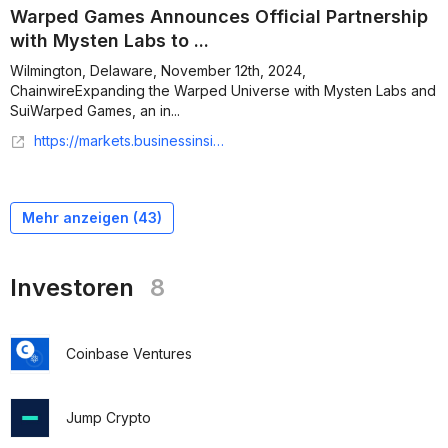
Warped Games Announces Official Partnership
with Mysten Labs to ...
Wilmington, Delaware, November 12th, 2024,
ChainwireExpanding the Warped Universe with Mysten Labs and
SuiWarped Games, an in...
https://markets.businessinsider.com/news/currencies/warped-games-announces-official-partnership-with-mysten-labs-to-build-on-sui-1033999612
Mehr anzeigen (
43
)
Investoren
8
Coinbase Ventures
Jump Crypto