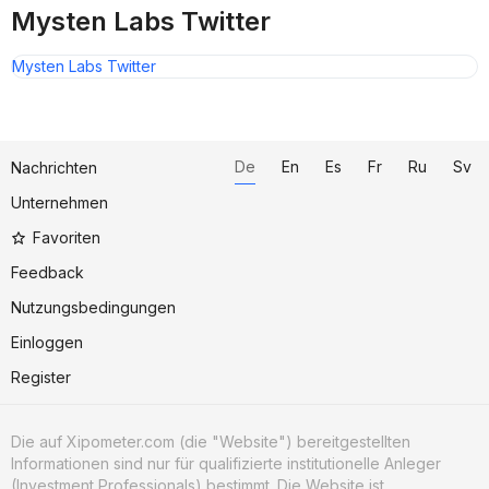
Mysten Labs Twitter
Mysten Labs Twitter
De
En
Es
Fr
Ru
Sv
Nachrichten
Unternehmen
Favoriten
Feedback
Nutzungsbedingungen
Einloggen
Register
Die auf Xipometer.com (die "Website") bereitgestellten
Informationen sind nur für qualifizierte institutionelle Anleger
(Investment Professionals) bestimmt. Die Website ist