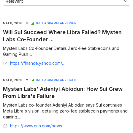
•
MAI 8, 2026
IM DIAGRAMM ANZEIGEN
Will Sui Succeed Where Libra Failed? Mysten
Labs Co-Founder ...
Mysten Labs Co-Founder Details Zero-Fee Stablecoins and
Gaming Push ...
https://finance.yahoo.com/markets/crypto/articles/sui-succeed-where-libra-failed-215515490.html
•
MAI 8, 2026
IM DIAGRAMM ANZEIGEN
Mysten Labs' Adeniyi Abiodun: How Sui Grew
From Libra's Failure
Mysten Labs co-founder Adeniyi Abiodun says Sui continues
Meta Libra's vision, detailing zero-fee stablecoin payments and
gaming....
https://www.ccn.com/news/crypto/failed-libra-sui-mysten-labs-details-zero-fee-stablecoins-gaming/