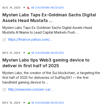
•
AUG. 14, 2025
IM DIAGRAMM ANZEIGEN
Mysten Labs Taps Ex-Goldman Sachs Digital
Assets Head Mustafa ...
Mysten Labs Taps Ex-Goldman Sachs Digital Assets Head
Mustafa Al Niama to Lead Capital Markets Push ...
https://finance.yahoo.com/news/mysten-labs-taps-ex-goldman-144239487.html
•
NOV. 21, 2024
IM DIAGRAMM ANZEIGEN
Mysten Labs tips Web3 gaming device to
deliver in first half of 2025
Mysten Labs, the creator of the Sui blockchain, is targeting the
first half of 2025 for deliveries of SuiPlay0X1 — the first
handheld gaming device to ...
http://www.msn.com/en-ca/news/technology/mysten-labs-tips-web3-gaming-device-to-deliver-in-first-half-of-2025/ar-AA1pWRhd?apiversion=v2&noservercache=1&domshim=1&renderwebcomponents=1&wcseo=1&batchservertelemetry=1&noservertelemetry=1
•
NOV. 12, 2024
IM DIAGRAMM ANZEIGEN