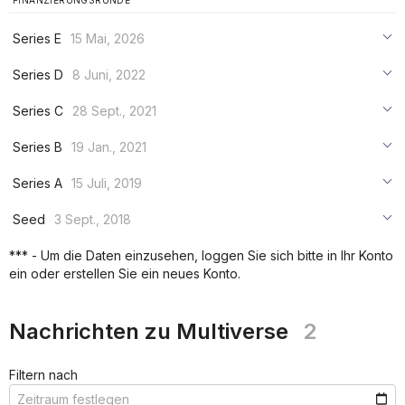
FINANZIERUNGSRUNDE
Series E
15 Mai, 2026
***
Series D
8 Juni, 2022
***
***
Series C
28 Sept., 2021
***
***
***
Series B
19 Jan., 2021
***
***
***
Series A
15 Juli, 2019
***
***
***
Seed
3 Sept., 2018
***
***
***
*** - Um die Daten einzusehen, loggen Sie sich bitte in Ihr Konto
***
ein oder erstellen Sie ein neues Konto.
***
***
Nachrichten zu Multiverse
2
Filtern nach