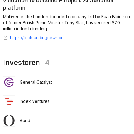
valuation to become Europe’s AI adoption
platform
Multiverse, the London-founded company led by Euan Blair, son
of former British Prime Minister Tony Blair, has secured $70
million in fresh funding ...
https://techfundingnews.com/euan-blairs-multiverse-raises-70m-at-2-1b-valuation-to-become-europes-ai-adoption-platform/
Investoren
4
General Catalyst
Index Ventures
Bond