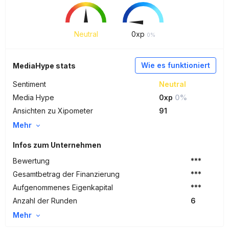
Neutral
0
xp
0%
Wie es funktioniert
MediaHype stats
Sentiment
Neutral
Media Hype
0xp
0%
Ansichten zu Xipometer
91
Mehr
Infos zum Unternehmen
Bewertung
***
Gesamtbetrag der Finanzierung
***
Aufgenommenes Eigenkapital
***
Anzahl der Runden
6
Mehr