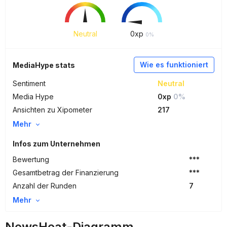
Neutral
0
xp
0%
Wie es funktioniert
MediaHype stats
Sentiment
Neutral
Media Hype
0xp
0%
Ansichten zu Xipometer
217
Mehr
Infos zum Unternehmen
Bewertung
***
Gesamtbetrag der Finanzierung
***
Anzahl der Runden
7
Mehr
NewsHeat-Diagramm