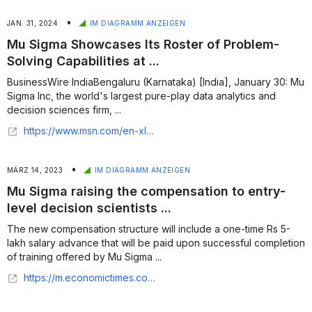
•
JAN. 31, 2024
IM DIAGRAMM ANZEIGEN
Mu Sigma Showcases Its Roster of Problem-
Solving Capabilities at ...
BusinessWire IndiaBengaluru (Karnataka) [India], January 30: Mu
Sigma Inc, the world's largest pure-play data analytics and
decision sciences firm, ...
https://www.msn.com/en-xl/news/other/mu-sigma-showcases-its-roster-of-problem-solving-capabilities-at-the-microsoft-technology-center/ar-BB1hsRCu
•
MÄRZ 14, 2023
IM DIAGRAMM ANZEIGEN
Mu Sigma raising the compensation to entry-
level decision scientists ...
The new compensation structure will include a one-time Rs 5-
lakh salary advance that will be paid upon successful completion
of training offered by Mu Sigma ...
https://m.economictimes.com/articleshow_comments/49264920.cms