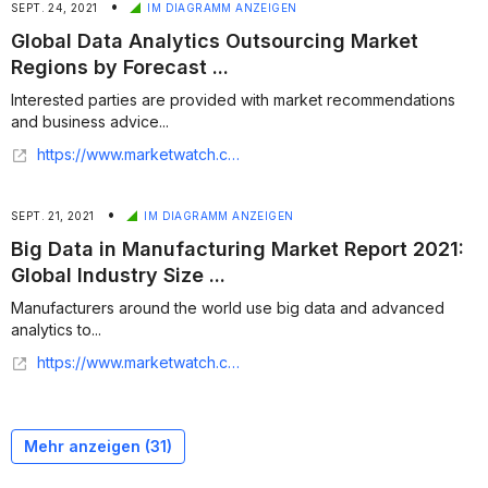
•
SEPT. 24, 2021
IM DIAGRAMM ANZEIGEN
Global Data Analytics Outsourcing Market
Regions by Forecast ...
Interested parties are provided with market recommendations
and business advice...
https://www.marketwatch.com/press-release/global-data-analytics-outsourcing-market-regions-by-forecast-2021-2025-share-and-size-business-strategy-technology-future-demand-top-leading-players-emerging-trends-and-covid-19-effect-2021-09-24
•
SEPT. 21, 2021
IM DIAGRAMM ANZEIGEN
Big Data in Manufacturing Market Report 2021:
Global Industry Size ...
Manufacturers around the world use big data and advanced
analytics to...
https://www.marketwatch.com/press-release/big-data-in-manufacturing-market-report-2021-global-industry-size-future-trend-key-manufacturers-geographical-segmentation-and-forecast-outlook-till-2026-2021-09-20
Mehr anzeigen (
31
)