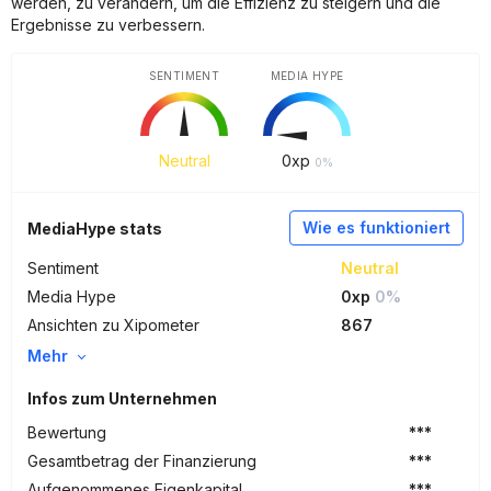
werden, zu verändern, um die Effizienz zu steigern und die
Ergebnisse zu verbessern.
SENTIMENT
MEDIA HYPE
Neutral
0
xp
0%
Wie es funktioniert
MediaHype stats
Sentiment
Neutral
Media Hype
0xp
0%
Ansichten zu Xipometer
867
Mehr
Infos zum Unternehmen
Bewertung
***
Gesamtbetrag der Finanzierung
***
Aufgenommenes Eigenkapital
***