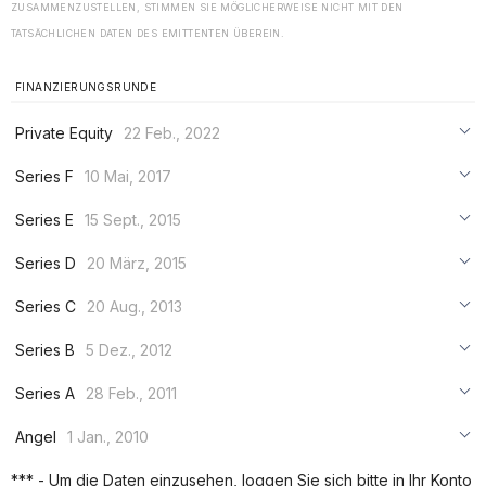
ZUSAMMENZUSTELLEN, STIMMEN SIE MÖGLICHERWEISE NICHT MIT DEN
TATSÄCHLICHEN DATEN DES EMITTENTEN ÜBEREIN.
FINANZIERUNGSRUNDE
Private Equity
22 Feb., 2022
***
Series F
10 Mai, 2017
***
***
Series E
15 Sept., 2015
***
***
***
Series D
20 März, 2015
***
***
***
Series C
20 Aug., 2013
***
***
***
Series B
5 Dez., 2012
***
***
***
Series A
28 Feb., 2011
***
***
***
Angel
1 Jan., 2010
***
***
***
*** - Um die Daten einzusehen, loggen Sie sich bitte in Ihr Konto