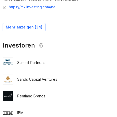
https://mx.investing.com/news/stock-market-news/warburg-pincus-explora-opciones-de-venta-para-modernizing-medicine--reuters-93CH-3011181
Mehr anzeigen (
34
)
Investoren
6
Summit Partners
Sands Capital Ventures
Pentland Brands
IBM