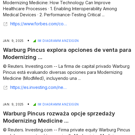
Modernizing Medicine: How Technology Can Improve
Healthcare Processes · 1. Enabling Interoperability Among
Medical Devices · 2. Performance-Testing Critical ...
https://www.forbes.com/councils/forbestechcouncil/2025/02/27/modernizing-medicine-how-technology-can-improve-healthcare-processes/
•
JAN. 9, 2025
IM DIAGRAMM ANZEIGEN
Warburg Pincus explora opciones de venta para
Modernizing ...
© Reuters. Investing.com -- La firma de capital privado Warburg
Pincus está evaluando diversas opciones para Modernizing
Medicine (ModMed), incluyendo una ...
https://es.investing.com/news/stock-market-news/warburg-pincus-explora-opciones-de-venta-para-modernizing-medicine--reuters-93CH-2970601
•
JAN. 9, 2025
IM DIAGRAMM ANZEIGEN
Warburg Pincus rozważa opcje sprzedaży
Modernizing Medicine ...
© Reuters. Investing.com -- Firma private equity Warburg Pincus