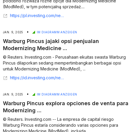
podobno rozważa różne opcje dla Modernizing Medicine
(ModMed), w tym potencjalną sprzedaż....
https://pl.investing.com/news/stock-market-news/warburg-pincus-rozwaza-opcje-sprzedazy-modernizing-medicine--reuters-93CH-802890
•
JAN. 9, 2025
IM DIAGRAMM ANZEIGEN
Warburg Pincus jajaki opsi penjualan
Modernizing Medicine ...
© Reuters. Investing.com - Perusahaan ekuitas swasta Warburg
Pincus dilaporkan sedang mempertimbangkan berbagai opsi
untuk Modernizing Medicine (ModMed), ...
https://id.investing.com/news/stock-market-news/warburg-pincus-jajaki-opsi-penjualan-modernizing-medicine--reuters-93CH-2696286
•
JAN. 9, 2025
IM DIAGRAMM ANZEIGEN
Warburg Pincus explora opciones de venta para
Modernizing ...
© Reuters. Investing.com -- La empresa de capital riesgo
Warburg Pincus estaría considerando varias opciones para
Modernizing Medicine (ModMed), incluida ...