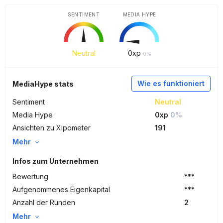
SENTIMENT
MEDIA HYPE
Neutral
0
xp
0%
Wie es funktioniert
MediaHype stats
Sentiment
Neutral
Media Hype
0xp
0%
Ansichten zu Xipometer
191
Mehr
Infos zum Unternehmen
Bewertung
***
Aufgenommenes Eigenkapital
***
Anzahl der Runden
2
Mehr