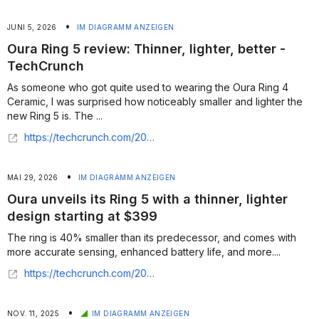
•
JUNI 5, 2026
IM DIAGRAMM ANZEIGEN
Oura Ring 5 review: Thinner, lighter, better -
TechCrunch
As someone who got quite used to wearing the Oura Ring 4
Ceramic, I was surprised how noticeably smaller and lighter the
new Ring 5 is. The ...
https://techcrunch.com/2026/06/04/oura-ring-5-review-thinner-lighter-better/
•
MAI 29, 2026
IM DIAGRAMM ANZEIGEN
Oura unveils its Ring 5 with a thinner, lighter
design starting at $399
The ring is 40% smaller than its predecessor, and comes with
more accurate sensing, enhanced battery life, and more....
https://techcrunch.com/2026/05/28/oura-unveils-its-ring-5-with-a-thinner-lighter-design-starting-at-399/
•
NOV. 11, 2025
IM DIAGRAMM ANZEIGEN