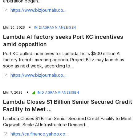
arbitration began....
https://www.bizjournals.com/kansascity/news/2026/06/10/project-blitz-ai-factory-port-kc-disclosure-lambda.html
•
MAI 30, 2026
IM DIAGRAMM ANZEIGEN
Lambda AI factory seeks Port KC incentives
amid opposition
Port KC pulled incentives for Lambda Inc.'s $500 million AI
factory from its meeting agenda. Project Blitz may launch as
soon as next week, according to ...
https://www.bizjournals.com/kansascity/news/2026/05/29/project-blitz-port-kc-data-center-ai-incentives.html
•
MAI 7, 2026
IM DIAGRAMM ANZEIGEN
Lambda Closes $1 Billion Senior Secured Credit
Facility to Meet ...
Lambda Closes $1 Billion Senior Secured Credit Facility to Meet
Gigawatt-Scale AI Infrastructure Demand ...
https://ca.finance.yahoo.com/news/lambda-closes-1-billion-senior-130000222.html