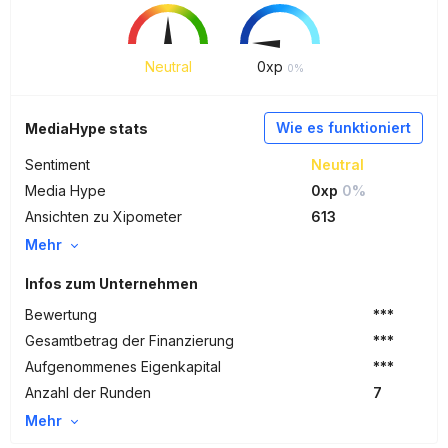
Neutral
0
xp
0%
Wie es funktioniert
MediaHype stats
Sentiment
Neutral
Media Hype
0xp
0%
Ansichten zu Xipometer
613
Mehr
Infos zum Unternehmen
Bewertung
***
Gesamtbetrag der Finanzierung
***
Aufgenommenes Eigenkapital
***
Anzahl der Runden
7
Mehr