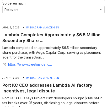
Sortieren nach
•
AUG. 5, 2026
IM DIAGRAMM ANZEIGEN
Lambda Completes Approximately $6.5 Million
Secondary Share ...
Lambda completed an approximately $6.5 million secondary
share purchase, with Aegis Capital Corp. serving as placement
agent for the transaction....
https://www.streetinsider.com/Investor+Brand+Network/InvestorNewsBreaks+%E2%80%93+Lambda+Completes+Approximately+%246.5+Million+Secondary+Share+Purchase/26864323.html
•
JUNI 11, 2026
IM DIAGRAMM ANZEIGEN
Port KC CEO addresses Lambda AI factory
incentives, legal dispute
Port KC's CEO says Project Blitz developers sought $346.6M in
tax breaks over 25 years, disclosing no legal disputes before