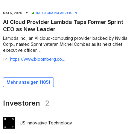
•
MAI 5, 2026
IM DIAGRAMM ANZEIGEN
AI Cloud Provider Lambda Taps Former Sprint
CEO as New Leader
Lambda Inc., an AI cloud-computing provider backed by Nvidia
Corp., named Sprint veteran Michel Combes as its next chief
executive officer, ...
https://www.bloomberg.com/news/articles/2026-05-05/ai-cloud-provider-lambda-taps-former-sprint-ceo-as-new-leader
Mehr anzeigen (
105
)
Investoren
2
US Innovative Technology