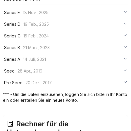
FINANZIERUNGSRUNDE
Series E
18 Nov., 2025
***
Series D
19 Feb., 2025
***
***
Series C
15 Feb., 2024
***
***
***
Series B
21 März, 2023
***
***
***
Series A
14 Juli, 2021
***
***
***
Seed
28 Apr., 2019
***
***
***
Pre Seed
20 Dez., 2017
***
***
***
*** - Um die Daten einzusehen, loggen Sie sich bitte in Ihr Konto
***
ein oder erstellen Sie ein neues Konto.
***
***
Rechner für die