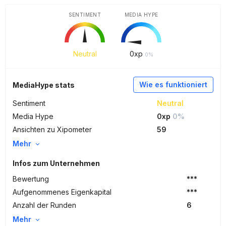
SENTIMENT
MEDIA HYPE
Neutral
0
xp
0%
Wie es funktioniert
MediaHype stats
Sentiment
Neutral
Media Hype
0xp
0%
Ansichten zu Xipometer
59
Mehr
Infos zum Unternehmen
Bewertung
***
Aufgenommenes Eigenkapital
***
Anzahl der Runden
6
Mehr