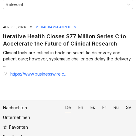
•
APR. 30, 2026
IM DIAGRAMM ANZEIGEN
Iterative Health Closes $77 Million Series C to
Accelerate the Future of Clinical Research
Clinical trials are critical in bridging scientific discovery and
patient care; however, systematic challenges delay the delivery
...
https://www.businesswire.com/news/home/20260430725010/en/Iterative-Health-Closes-%2477-Million-Series-C-to-Accelerate-the-Future-of-Clinical-Research
De
En
Es
Fr
Ru
Sv
Nachrichten
Unternehmen
Favoriten