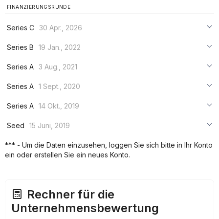
FINANZIERUNGSRUNDE
Series C
30 Apr., 2026
***
Series B
19 Jan., 2022
***
***
Series A
3 Aug., 2021
***
***
***
Series A
1 Sept., 2020
***
***
***
Series A
14 Okt., 2019
***
***
***
Seed
15 Juni, 2019
***
***
***
*** - Um die Daten einzusehen, loggen Sie sich bitte in Ihr Konto
***
ein oder erstellen Sie ein neues Konto.
***
***
Rechner für die
Unternehmensbewertung