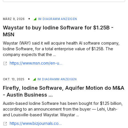
•
MÄRZ 9, 2026
IM DIAGRAMM ANZEIGEN
Waystar to buy Iodine Software for $1.25B -
MSN
Waystar (WAY) said it will acquire health AI software company,
Iodine Software, for a total enterprise value of $1.25B. The
company expects that the ...
https://www.msn.com/en-us/money/markets/waystar-to-buy-iodine-software-for-1-25b/ar-AA1JaiBI?ocid=finance-verthp-feeds&apiversion=v2&noservercache=1&domshim=1&renderwebcomponents=1&wcseo=1&batchservertelemetry=1&noservertelemetry=1
•
OKT. 13, 2025
IM DIAGRAMM ANZEIGEN
Firefly, Iodine Software, Aquifer Motion do M&A
- Austin Business ...
Austin-based Iodine Software has been bought for $1.25 billion,
according to an announcement from the buyer — Lehi, Utah-
and Louisville-based Waystar. Waystar ...
https://www.bizjournals.com/austin/news/2025/10/13/m-a-wrap-deals-to-know-austin.html