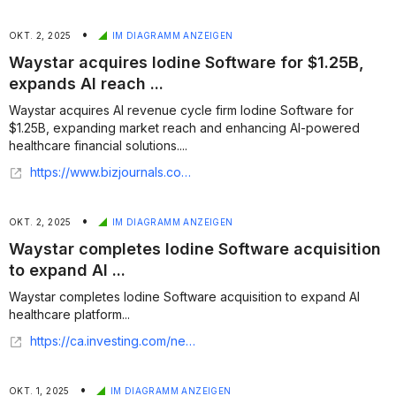
•
OKT. 2, 2025
IM DIAGRAMM ANZEIGEN
Waystar acquires Iodine Software for $1.25B,
expands AI reach ...
Waystar acquires AI revenue cycle firm Iodine Software for
$1.25B, expanding market reach and enhancing AI-powered
healthcare financial solutions....
https://www.bizjournals.com/louisville/news/2025/10/02/waystar-finalized-1-billion-deal.html
•
OKT. 2, 2025
IM DIAGRAMM ANZEIGEN
Waystar completes Iodine Software acquisition
to expand AI ...
Waystar completes Iodine Software acquisition to expand AI
healthcare platform...
https://ca.investing.com/news/company-news/waystar-completes-iodine-software-acquisition-to-expand-ai-healthcare-platform-93CH-4228837
•
OKT. 1, 2025
IM DIAGRAMM ANZEIGEN