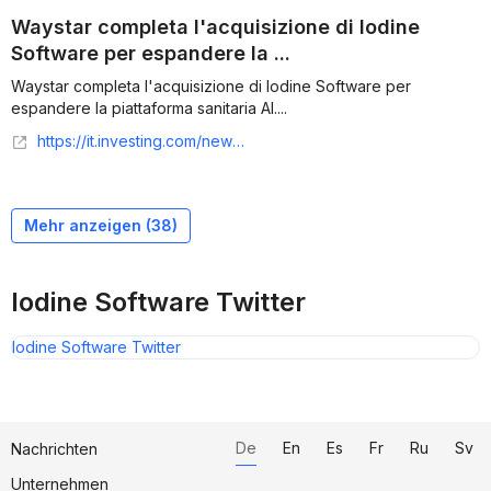
Waystar completa l'acquisizione di Iodine
Software per espandere la ...
Waystar completa l'acquisizione di Iodine Software per
espandere la piattaforma sanitaria AI....
https://it.investing.com/news/company-news/waystar-completa-lacquisizione-di-iodine-software-per-espandere-la-piattaforma-sanitaria-ai-93CH-3022954
Mehr anzeigen (
38
)
Iodine Software Twitter
Iodine Software Twitter
De
En
Es
Fr
Ru
Sv
Nachrichten
Unternehmen