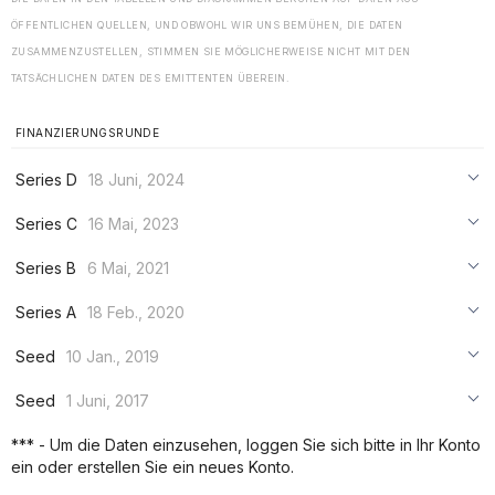
ÖFFENTLICHEN QUELLEN, UND OBWOHL WIR UNS BEMÜHEN, DIE DATEN
ZUSAMMENZUSTELLEN, STIMMEN SIE MÖGLICHERWEISE NICHT MIT DEN
TATSÄCHLICHEN DATEN DES EMITTENTEN ÜBEREIN.
FINANZIERUNGSRUNDE
Series D
18 Juni, 2024
***
Series C
16 Mai, 2023
***
***
Series B
6 Mai, 2021
***
***
***
Series A
18 Feb., 2020
***
***
***
Seed
10 Jan., 2019
***
***
***
Seed
1 Juni, 2017
***
***
***
*** - Um die Daten einzusehen, loggen Sie sich bitte in Ihr Konto
***
ein oder erstellen Sie ein neues Konto.
***