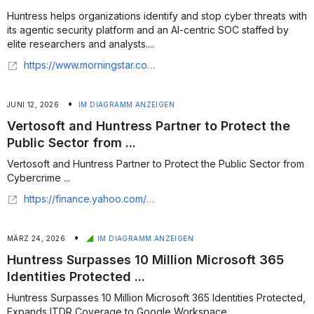
Huntress helps organizations identify and stop cyber threats with
its agentic security platform and an AI-centric SOC staffed by
elite researchers and analysts....
https://www.morningstar.com/news/accesswire/1175225msn/vertosoft-and-huntress-partner-to-protect-the-public-sector-from-cybercrime
•
JUNI 12, 2026
IM DIAGRAMM ANZEIGEN
Vertosoft and Huntress Partner to Protect the
Public Sector from ...
Vertosoft and Huntress Partner to Protect the Public Sector from
Cybercrime ...
https://finance.yahoo.com/sectors/technology/articles/vertosoft-huntress-partner-protect-public-171500721.html
•
MÄRZ 24, 2026
IM DIAGRAMM ANZEIGEN
Huntress Surpasses 10 Million Microsoft 365
Identities Protected ...
Huntress Surpasses 10 Million Microsoft 365 Identities Protected,
Expands ITDR Coverage to Google Workspace ...