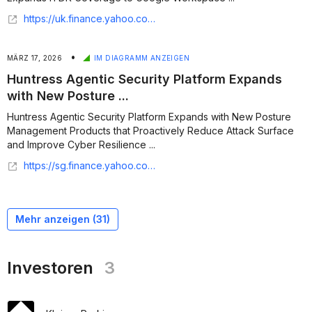
https://uk.finance.yahoo.com/news/huntress-surpasses-10-million-microsoft-130000607.html
•
MÄRZ 17, 2026
IM DIAGRAMM ANZEIGEN
Huntress Agentic Security Platform Expands
with New Posture ...
Huntress Agentic Security Platform Expands with New Posture
Management Products that Proactively Reduce Attack Surface
and Improve Cyber Resilience ...
https://sg.finance.yahoo.com/news/huntress-agentic-security-platform-expands-130500819.html
Mehr anzeigen (
31
)
Investoren
3