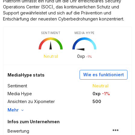
Plattform umfasst ein rund um die Uhr erreichbares Security
Operations Center (SOC), das kontinuierlichen Schutz und
Support gewährleistet und sich auf die Prävention und
Entschärfung der neuesten Cyberbedrohungen konzentriert.
SENTIMENT
MEDIA HYPE
Neutral
0
xp
-1%
Wie es funktioniert
MediaHype stats
Sentiment
Neutral
Media Hype
0xp
-1%
Ansichten zu Xipometer
500
Mehr
Infos zum Unternehmen
Bewertung
***