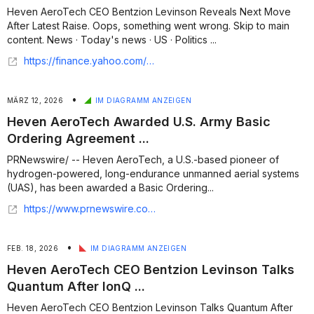
Heven AeroTech CEO Bentzion Levinson Reveals Next Move
After Latest Raise. Oops, something went wrong. Skip to main
content. News · Today's news · US · Politics ...
https://finance.yahoo.com/video/heven-aerotech-ceo-bentzion-levinson-193743087.html
•
MÄRZ 12, 2026
IM DIAGRAMM ANZEIGEN
Heven AeroTech Awarded U.S. Army Basic
Ordering Agreement ...
PRNewswire/ -- Heven AeroTech, a U.S.-based pioneer of
hydrogen-powered, long-endurance unmanned aerial systems
(UAS), has been awarded a Basic Ordering...
https://www.prnewswire.com/news-releases/heven-aerotech-awarded-us-army-basic-ordering-agreement-under-uas-project-office-at-redstone-arsenal-302712111.html
•
FEB. 18, 2026
IM DIAGRAMM ANZEIGEN
Heven AeroTech CEO Bentzion Levinson Talks
Quantum After IonQ ...
Heven AeroTech CEO Bentzion Levinson Talks Quantum After