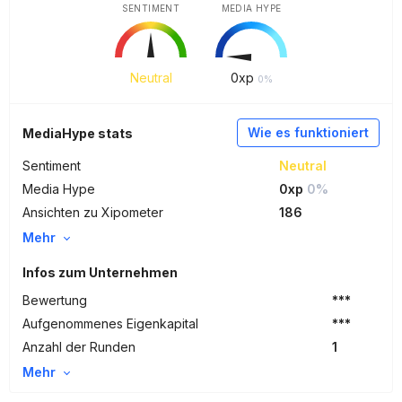
SENTIMENT
MEDIA HYPE
Neutral
0
xp
0%
Wie es funktioniert
MediaHype stats
Sentiment
Neutral
Media Hype
0xp
0%
Ansichten zu Xipometer
186
Mehr
Infos zum Unternehmen
Bewertung
***
Aufgenommenes Eigenkapital
***
Anzahl der Runden
1
Mehr