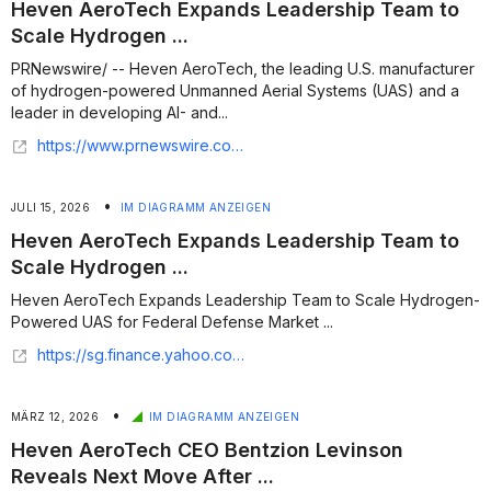
Heven AeroTech Expands Leadership Team to
Scale Hydrogen ...
PRNewswire/ -- Heven AeroTech, the leading U.S. manufacturer
of hydrogen-powered Unmanned Aerial Systems (UAS) and a
leader in developing AI- and...
https://www.prnewswire.com/news-releases/heven-aerotech-expands-leadership-team-to-scale-hydrogen-powered-uas-for-federal-defense-market-302824535.html
•
JULI 15, 2026
IM DIAGRAMM ANZEIGEN
Heven AeroTech Expands Leadership Team to
Scale Hydrogen ...
Heven AeroTech Expands Leadership Team to Scale Hydrogen-
Powered UAS for Federal Defense Market ...
https://sg.finance.yahoo.com/news/heven-aerotech-expands-leadership-team-124800604.html
•
MÄRZ 12, 2026
IM DIAGRAMM ANZEIGEN
Heven AeroTech CEO Bentzion Levinson
Reveals Next Move After ...