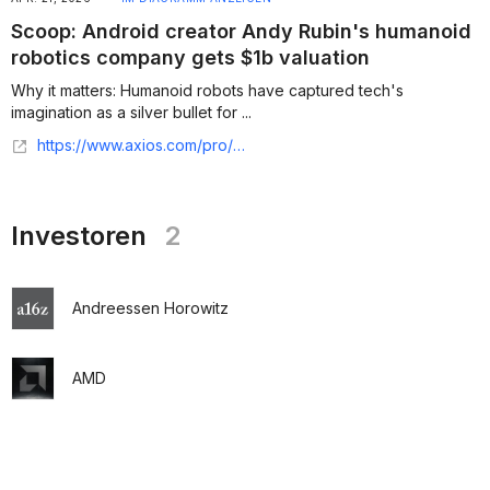
Scoop: Android creator Andy Rubin's humanoid
robotics company gets $1b valuation
Why it matters: Humanoid robots have captured tech's
imagination as a silver bullet for ...
https://www.axios.com/pro/all-deals/2026/04/21/android-andy-rubin-genki-robotics-1-billion
Investoren
2
Andreessen Horowitz
AMD