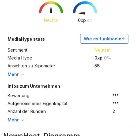
Neutral
0
xp
0%
Wie es funktioniert
MediaHype stats
Sentiment
Neutral
Media Hype
0xp
0%
Ansichten zu Xipometer
55
Mehr
Infos zum Unternehmen
Bewertung
***
Aufgenommenes Eigenkapital
***
Anzahl der Runden
2
Mehr
NewsHeat-Diagramm