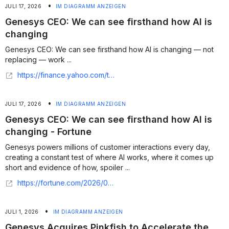
•
JULI 17, 2026
IM DIAGRAMM ANZEIGEN
Genesys CEO: We can see firsthand how AI is
changing
Genesys CEO: We can see firsthand how AI is changing — not
replacing — work ...
https://finance.yahoo.com/technology/ai/articles/genesys-ceo-see-firsthand-ai-123000799.html
•
JULI 17, 2026
IM DIAGRAMM ANZEIGEN
Genesys CEO: We can see firsthand how AI is
changing - Fortune
Genesys powers millions of customer interactions every day,
creating a constant test of where AI works, where it comes up
short and evidence of how, spoiler ...
https://fortune.com/2026/07/16/genesys-ceo-ai-customer-service-jobs-debate/
•
JULI 1, 2026
IM DIAGRAMM ANZEIGEN
Genesys Acquires Pinkfish to Accelerate the