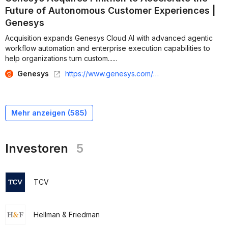
Future of Autonomous Customer Experiences |
Genesys
Acquisition expands Genesys Cloud AI with advanced agentic
workflow automation and enterprise execution capabilities to
help organizations turn custom......
Genesys
https://www.genesys.com/company/newsroom/announcements/genesys-acquires-pinkfish-to-accelerate-the-future-of-autonomous-customer-experiences
Mehr anzeigen (
585
)
Investoren
5
TCV
Hellman & Friedman