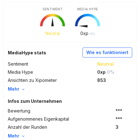
SENTIMENT
MEDIA HYPE
Neutral
0
xp
0%
Wie es funktioniert
MediaHype stats
Sentiment
Neutral
Media Hype
0xp
0%
Ansichten zu Xipometer
853
Mehr
Infos zum Unternehmen
Bewertung
***
Aufgenommenes Eigenkapital
***
Anzahl der Runden
3
Mehr