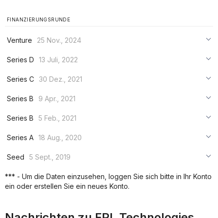
FINANZIERUNGSRUNDE
Venture
25 Nov., 2024
***
Series D
13 Juli, 2022
***
***
Series C
30 Dez., 2021
***
***
***
Series B
9 Apr., 2021
***
***
***
Series B
5 Feb., 2021
***
***
***
Series A
18 Aug., 2020
***
***
***
Seed
5 Sept., 2019
***
***
***
*** - Um die Daten einzusehen, loggen Sie sich bitte in Ihr Konto
***
ein oder erstellen Sie ein neues Konto.
***
***
Nachrichten zu FPL Technologies