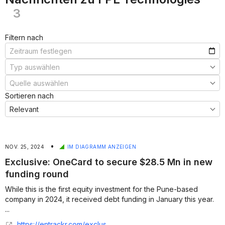
3
Filtern nach
Sortieren nach
•
NOV. 25, 2024
IM DIAGRAMM ANZEIGEN
Exclusive: OneCard to secure $28.5 Mn in new
funding round
While this is the first equity investment for the Pune-based
company in 2024, it received debt funding in January this year.
...
https://entrackr.com/exclusive/exclusive-onecard-to-secure-285-mn-in-new-funding-round-7606257