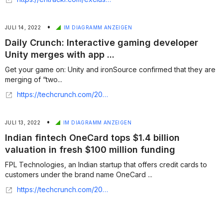
•
JULI 14, 2022
IM DIAGRAMM ANZEIGEN
Daily Crunch: Interactive gaming developer
Unity merges with app ...
Get your game on: Unity and ironSource confirmed that they are
merging of “two...
https://techcrunch.com/2022/07/13/daily-crunch-interactive-gaming-developer-unity-merges-with-app-monetization-platform-ironsource/?tpcc=tcplustwitter
•
JULI 13, 2022
IM DIAGRAMM ANZEIGEN
Indian fintech OneCard tops $1.4 billion
valuation in fresh $100 million funding
FPL Technologies, an Indian startup that offers credit cards to
customers under the brand name OneCard ...
https://techcrunch.com/2022/07/13/indian-fintech-onecard-tops-1-4-billion-valuation-in-fresh-funding/