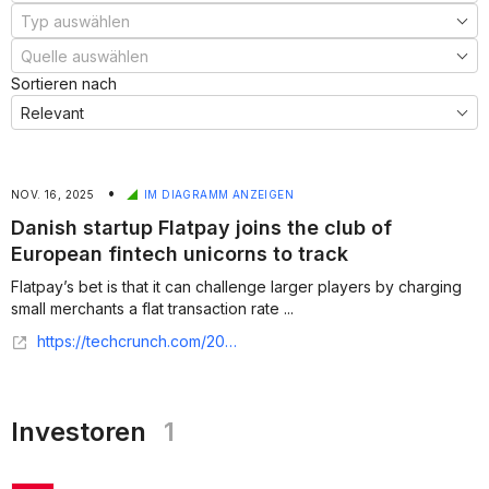
Sortieren nach
•
NOV. 16, 2025
IM DIAGRAMM ANZEIGEN
Danish startup Flatpay joins the club of
European fintech unicorns to track
Flatpay’s bet is that it can challenge larger players by charging
small merchants a flat transaction rate ...
https://techcrunch.com/2025/11/16/fast-growing-danish-startup-flatpay-joins-the-club-of-european-fintech-unicorns-to-track/
Investoren
1