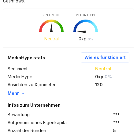
Cashflows.
SENTIMENT
MEDIA HYPE
Neutral
0
xp
0%
Wie es funktioniert
MediaHype stats
Sentiment
Neutral
Media Hype
0xp
0%
Ansichten zu Xipometer
120
Mehr
Infos zum Unternehmen
Bewertung
***
Aufgenommenes Eigenkapital
***
Anzahl der Runden
5