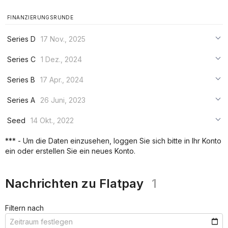
FINANZIERUNGSRUNDE
Series D
17 Nov., 2025
***
Series C
1 Dez., 2024
***
***
Series B
17 Apr., 2024
***
***
***
Series A
26 Juni, 2023
***
***
***
Seed
14 Okt., 2022
***
***
***
*** - Um die Daten einzusehen, loggen Sie sich bitte in Ihr Konto
***
ein oder erstellen Sie ein neues Konto.
***
***
Nachrichten zu Flatpay
1
Filtern nach