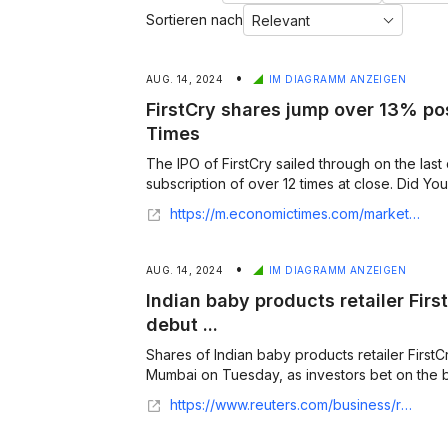
Sortieren nach
•
AUG. 14, 2024
IM DIAGRAMM ANZEIGEN
FirstCry shares jump over 13% pos
Times
The IPO of FirstCry sailed through on the last
subscription of over 12 times at close. Did You 
https://m.economictimes.com/markets/stocks/news/firstcry-shares-jump-over-13-post-listing/articleshow/112493403.cms
•
AUG. 14, 2024
IM DIAGRAMM ANZEIGEN
Indian baby products retailer Fir
debut ...
Shares of Indian baby products retailer FirstC
Mumbai on Tuesday, as investors bet on the bo
https://www.reuters.com/business/retail-consumer/indian-baby-products-retailer-firstcry-jumps-40-debut-trade-2024-08-13/