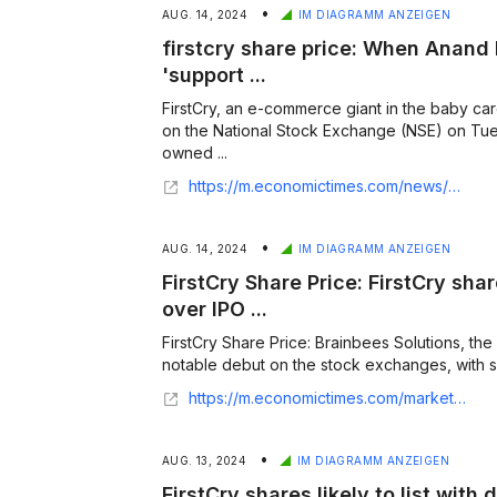
•
AUG. 14, 2024
IM DIAGRAMM ANZEIGEN
firstcry share price: When Anand
'support ...
FirstCry, an e-commerce giant in the baby ca
on the National Stock Exchange (NSE) on Tue
owned ...
https://m.economictimes.com/news/company/corporate-trends/anand-mahindra-firstcry-share-price-mahindra-group-stake-baby-care-startup-nse-supam-maheshwari/articleshow/112497576.cms
•
AUG. 14, 2024
IM DIAGRAMM ANZEIGEN
FirstCry Share Price: FirstCry sha
over IPO ...
FirstCry Share Price: Brainbees Solutions, th
notable debut on the stock exchanges, with sha
https://m.economictimes.com/markets/stocks/news/firstcry-shares-lists-at-40-premium-over-ipo-price/articleshow/112483536.cms
•
AUG. 13, 2024
IM DIAGRAMM ANZEIGEN
FirstCry shares likely to list wit