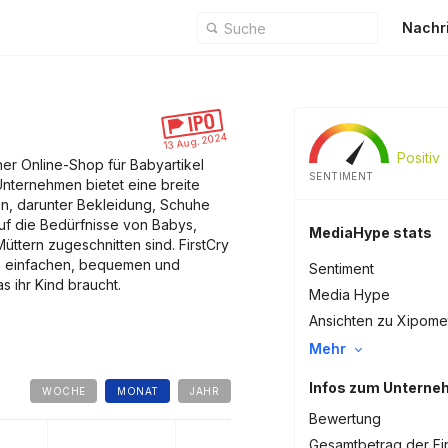
Nachr
13 Aug. 2024
Positiv
scher Online-Shop für Babyartikel
SENTIMENT
nternehmen bietet eine breite
en, darunter Bekleidung, Schuhe
uf die Bedürfnisse von Babys,
MediaHype stats
üttern zugeschnitten sind. FirstCry
en einfachen, bequemen und
Sentiment
s ihr Kind braucht.
Media Hype
Ansichten zu Xipome
Mehr
Infos zum Untern
WOCHE
MONAT
JAHR
Bewertung
Gesamtbetrag der Fi