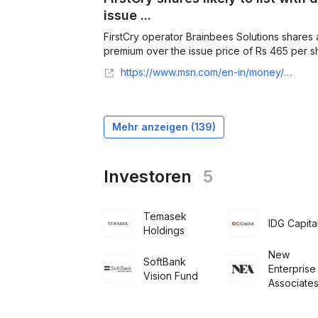
issue ...
FirstCry operator Brainbees Solutions shares a
premium over the issue price of Rs 465 per sha
https://www.msn.com/en-in/money/markets/firstcry-shares-likely-to-list-with-double-digit-premium-over-issue-price-on-august-13/ar-AA1oEJZz
Mehr anzeigen (
139
)
Investoren
5
Temasek
IDG Capita
Holdings
New
SoftBank
Enterprise
Vision Fund
Associate