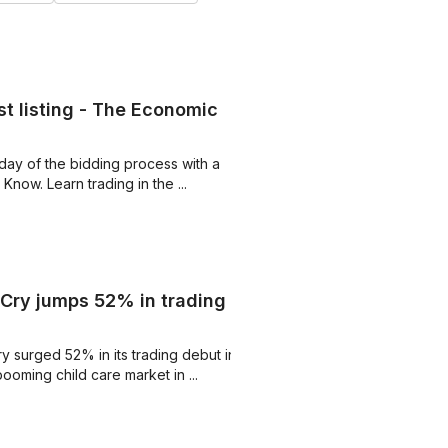
t listing - The Economic
 day of the bidding process with a
Know. Learn trading in the ...
stCry jumps 52% in trading
ry surged 52% in its trading debut in
oming child care market in ...