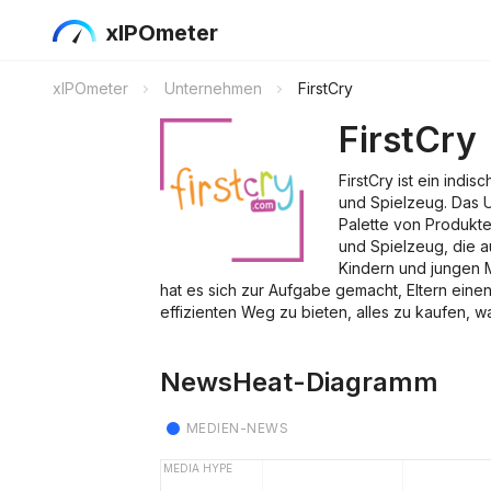
xIPOmeter
xIPOmeter
Unternehmen
FirstCry
FirstCry
FirstCry ist ein indi
und Spielzeug. Das U
Palette von Produkt
und Spielzeug, die a
Kindern und jungen M
hat es sich zur Aufgabe gemacht, Eltern ein
effizienten Weg zu bieten, alles zu kaufen, wa
NewsHeat-Diagramm
MEDIEN-NEWS