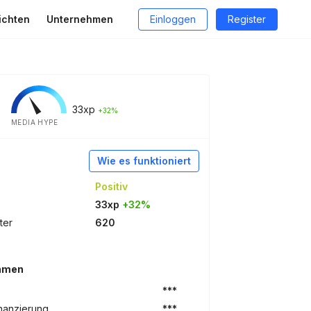
ichten
Unternehmen
Einloggen
Register
33
xp
+32%
MEDIA HYPE
Wie es funktioniert
Positiv
33xp
+32%
ter
620
ehmen
***
nanzierung
***