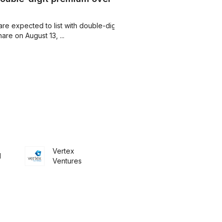
re expected to list with double-digit
re on August 13, ...
Vertex
l
Ventures
s