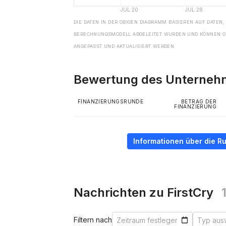
DIE DATEN IN DER OBIGEN DIAGRAMM BASIEREN AUF DATEN,
BERECHNUNGSMODELL ABGELEITET WURDEN UND KÖNNEN O
ANGEPASST UND AKTUALISIERT WERDEN.
Bewertung des Unterne
FINANZIERUNGSRUNDE
BETRAG DER
FINANZIERUNG
Informationen über die R
Nachrichten zu FirstCry
Filtern nach