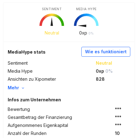
SENTIMENT
MEDIA HYPE
Neutral
0
xp
0%
Wie es funktioniert
MediaHype stats
Sentiment
Neutral
Media Hype
0xp
0%
Ansichten zu Xipometer
828
Mehr
Infos zum Unternehmen
Bewertung
***
Gesamtbetrag der Finanzierung
***
Aufgenommenes Eigenkapital
***
Anzahl der Runden
10