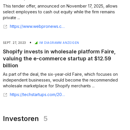
This tender offer, announced on November 17, 2025, allows
select employees to cash out equity while the firm remains
private ...
https://www.webpronews.com/faires-5-2b-tender-wholesale-giants-ipo-warm-up-amid-valuation-rebound/
•
SEPT. 27, 2023
IM DIAGRAMM ANZEIGEN
Shopify invests in wholesale platform Faire,
valuing the e-commerce startup at $12.59
billion
As part of the deal, the six-year-old Faire, which focuses on
independent businesses, would become the recommended
wholesale marketplace for Shopify merchants ...
https://techstartups.com/2023/09/27/shopify-invests-in-wholesale-platform-faire-valuing-the-e-commerce-startup-at-12-59-billion/
Investoren
5