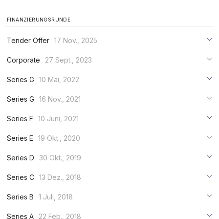
FINANZIERUNGSRUNDE
Tender Offer
17 Nov., 2025
***
Corporate
27 Sept., 2023
***
***
Series G
10 Mai, 2022
***
***
***
Series G
16 Nov., 2021
***
***
***
Series F
10 Juni, 2021
***
***
***
Series E
19 Okt., 2020
***
***
***
Series D
30 Okt., 2019
***
***
***
Series C
13 Dez., 2018
***
***
***
Series B
1 Juli, 2018
***
***
***
Series A
22 Feb., 2018