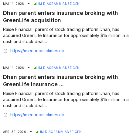
•
MAI 14, 2026
IM DIAGRAMM ANZEIGEN
Dhan parent enters insurance broking with
GreenLife acquisition
Raise Financial, parent of stock trading platform Dhan, has
acquired GreenLife Insurance for approximately $15 million in a
cash and stock deal....
https://m.economictimes.com/tech/technology/dhan-parent-enters-insurance-broking-with-greenlife-buy/articleshow/131058230.cms?UTM_Source=Google_Newsstand&UTM_Campaign=RSS_Feed&UTM_Medium=Referral
•
MAI 14, 2026
IM DIAGRAMM ANZEIGEN
Dhan parent enters insurance broking with
GreenLife Insurance ...
Raise Financial, parent of stock trading platform Dhan, has
acquired GreenLife Insurance for approximately $15 million in a
cash and stock deal....
https://m.economictimes.com/tech/technology/dhan-parent-enters-insurance-broking-with-greenlife-buy/articleshow/131058230.cms
•
APR. 30, 2026
IM DIAGRAMM ANZEIGEN