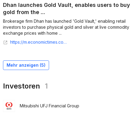
Dhan launches Gold Vault, enables users to buy
gold from the ...
Brokerage firm Dhan has launched 'Gold Vault,' enabling retail
investors to purchase physical gold and silver at live commodity
exchange prices with home ...
https://m.economictimes.com/tech/startups/dhan-launches-gold-vault-enables-users-to-buy-gold-from-the-exchange/articleshow/130609652.cms
Mehr anzeigen (
5
)
Investoren
1
Mitsubishi UFJ Financial Group