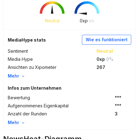
Neutral
0
xp
0%
Wie es funktioniert
MediaHype stats
Sentiment
Neutral
Media Hype
0xp
0%
Ansichten zu Xipometer
267
Mehr
Infos zum Unternehmen
Bewertung
***
Aufgenommenes Eigenkapital
***
Anzahl der Runden
3
Mehr
NewsHeat-Diagramm