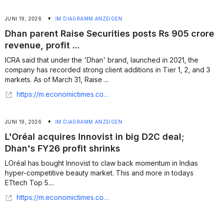
•
JUNI 19, 2026
IM DIAGRAMM ANZEIGEN
Dhan parent Raise Securities posts Rs 905 crore
revenue, profit ...
ICRA said that under the 'Dhan' brand, launched in 2021, the
company has recorded strong client additions in Tier 1, 2, and 3
markets. As of March 31, Raise ...
https://m.economictimes.com/tech/technology/dhan-parent-raise-securities-posts-rs-905-crore-revenue-profit-down-20-in-fy26/articleshow/131823187.cms
•
JUNI 19, 2026
IM DIAGRAMM ANZEIGEN
L'Oréal acquires Innovist in big D2C deal;
Dhan's FY26 profit shrinks
LOréal has bought Innovist to claw back momentum in Indias
hyper-competitive beauty market. This and more in todays
ETtech Top 5....
https://m.economictimes.com/tech/newsletters/tech-top-5/loral-acquires-innovist-dhan-parents-fy26-profit-narrows/articleshow/131831637.cms