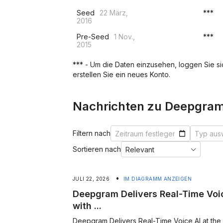
Seed
22 März,
***
2016
Pre-Seed
1 Nov.,
***
2015
*** - Um die Daten einzusehen, loggen Sie sich
erstellen Sie ein neues Konto.
Nachrichten zu Deepgra
Filtern nach
Sortieren nach
•
JULI 22, 2026
IM DIAGRAMM ANZEIGEN
Deepgram Delivers Real-Time Voic
with ...
Deepgram Delivers Real-Time Voice AI at the 