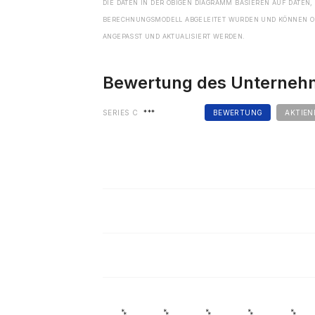
DIE DATEN IN DER OBIGEN DIAGRAMM BASIEREN AUF DATEN,
BERECHNUNGSMODELL ABGELEITET WURDEN UND KÖNNEN O
ANGEPASST UND AKTUALISIERT WERDEN.
Bewertung des Unterne
SERIES C
***
BEWERTUNG
AKTIEN