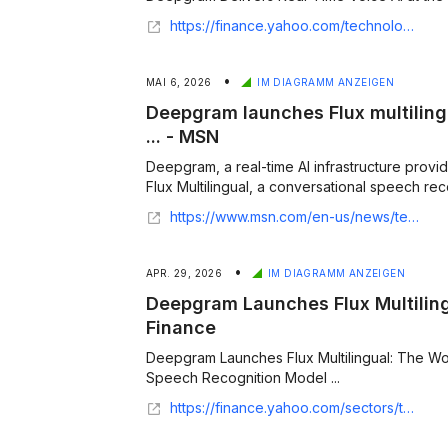
https://finance.yahoo.com/technology/ai/articles/deepgram-delivers-real-time-voice-123000272.html
•
MAI 6, 2026
IM DIAGRAMM ANZEIGEN
Deepgram launches Flux multiling
... - MSN
Deepgram, a real-time AI infrastructure provid
Flux Multilingual, a conversational speech reco
https://www.msn.com/en-us/news/technology/deepgram-launches-flux-multilingual-conversational-speech-recognition-model/ar-AA22rqmE
•
APR. 29, 2026
IM DIAGRAMM ANZEIGEN
Deepgram Launches Flux Multilingu
Finance
Deepgram Launches Flux Multilingual: The Worl
Speech Recognition Model ...
https://finance.yahoo.com/sectors/technology/articles/deepgram-launches-flux-multilingual-world-123000288.html