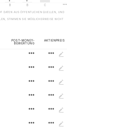
UF DATEN AUS ÖFFENTLICHEN QUELLEN, UND
EN, STIMMEN SIE MÖGLICHERWEISE NICHT
POST-MONEY-
AKTIENPREIS
BEWERTUNG
***
***
***
***
***
***
***
***
***
***
***
***