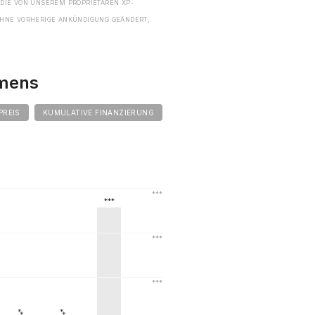
 DIE VON UNSEREM PROPRIETÄREN XP-
HNE VORHERIGE ANKÜNDIGUNG GEÄNDERT,
hmens
PREIS
KUMULATIVE FINANZIERUNG