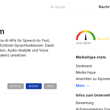
Nachr
m
Neutral
ce-AI-APIs für Speech-to-Text,
SENTIMENT
Echtzeit-Sprachfunktionen. Damit
tion, Audio-Analytik und Voice
Latenz umsetzen.
MediaHype stats
Sentiment
Media Hype
Ansichten zu Xipome
Mehr
WOCHE
MONAT
JAHR
Infos zum Untern
Bewertung
Aufgenommenes Eige