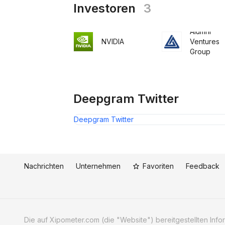
Investoren
3
Alumni
NVIDIA
Ventures
Group
Deepgram Twitter
Deepgram Twitter
Nachrichten
Unternehmen
Favoriten
Feedback
Die auf Xipometer.com (die "Website") bereitgestellten Informa