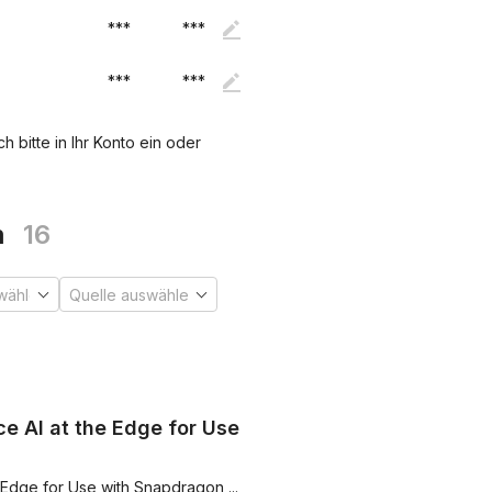
***
***
***
***
 bitte in Ihr Konto ein oder
m
16
e AI at the Edge for Use
Edge for Use with Snapdragon ...