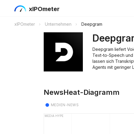
xIPOmeter
xIPOmeter
Unternehmen
Deepgram
Deepgra
Deepgram liefert Voi
Text-to-Speech und 
lassen sich Transkrip
Agents mit geringer 
NewsHeat-Diagramm
MEDIEN-NEWS