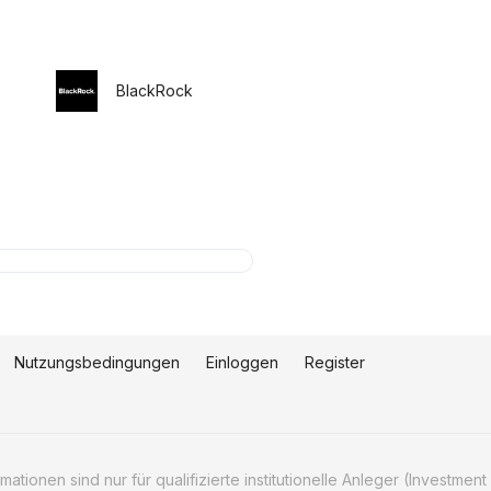
BlackRock
Nutzungsbedingungen
Einloggen
Register
tionen sind nur für qualifizierte institutionelle Anleger (Investment 