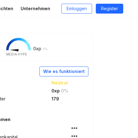
ichten
Unternehmen
Einloggen
Register
0
xp
0%
MEDIA HYPE
Wie es funktioniert
Neutral
0xp
0%
ter
179
ehmen
***
nkapital
***