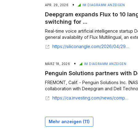
•
APR. 29, 2026
IM DIAGRAMM ANZEIGEN
Deepgram expands Flux to 10 lan
switching for ...
Real-time voice artificial intelligence start
general availability of Flux Multilingual, an exte
https://siliconangle.com/2026/04/29/deepgram-expands-flux-10-languages-mid-call-switching-voice-agents/
•
MÄRZ 18, 2026
IM DIAGRAMM ANZEIGEN
Penguin Solutions partners with De
FREMONT, Calif. - Penguin Solutions Inc. (
collaboration with Deepgram and Dell Technolo
https://ca.investing.com/news/company-news/penguin-solutions-partners-with-deepgram-dell-on-voice-ai-infrastructure-93CH-4518865
Mehr anzeigen (
11
)