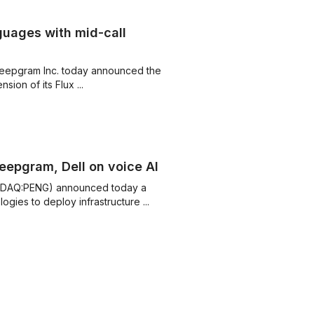
guages with mid-call
up Deepgram Inc. today announced the
nsion of its Flux ...
epgram, Dell on voice AI ...
NASDAQ:PENG) announced today a
gies to deploy infrastructure ...