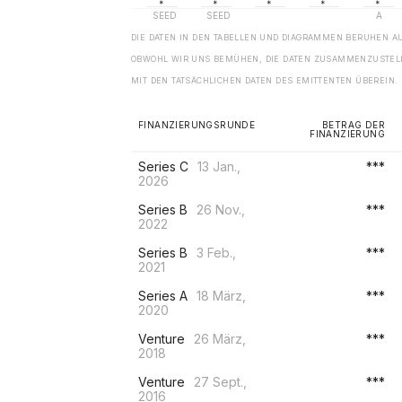
DIE DATEN IN DEN TABELLEN UND DIAGRAMMEN BERUHEN A
OBWOHL WIR UNS BEMÜHEN, DIE DATEN ZUSAMMENZUSTELL
MIT DEN TATSÄCHLICHEN DATEN DES EMITTENTEN ÜBEREIN.
FINANZIERUNGSRUNDE
BETRAG DER
FINANZIERUNG
Series C
13 Jan.,
***
2026
Series B
26 Nov.,
***
2022
Series B
3 Feb.,
***
2021
Series A
18 März,
***
2020
Venture
26 März,
***
2018
Venture
27 Sept.,
***
2016