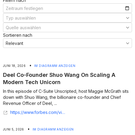
Filtern nach
Sortieren nach
•
JUNI 18, 2026
IM DIAGRAMM ANZEIGEN
Deel Co-Founder Shuo Wang On Scaling A
Modern Tech Unicorn
In this episode of C-Suite Unscripted, host Maggie McGrath sits
down with Shuo Wang, the billionaire co-founder and Chief
Revenue Officer of Deel, ...
https://www.forbes.com/video/06beb3d7-39ec-44c4-ac78-efda462cf46b/deel-cofounder-shuo-wang-on-scaling-a-modern-tech-unicorn/
•
JUNI 5, 2026
IM DIAGRAMM ANZEIGEN