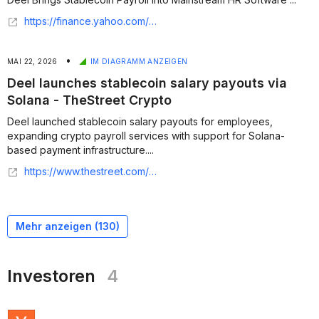
https://finance.yahoo.com/markets/crypto/articles/deel-brings-stablecoin-payroll-mainstream-104806767.html
•
MAI 22, 2026
IM DIAGRAMM ANZEIGEN
Deel launches stablecoin salary payouts via
Solana - TheStreet Crypto
Deel launched stablecoin salary payouts for employees,
expanding crypto payroll services with support for Solana-
based payment infrastructure....
https://www.thestreet.com/crypto/markets/deel-launches-stablecoin-salary-payouts-via-solana
Mehr anzeigen (
130
)
Investoren
4