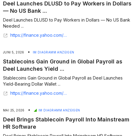
Deel Launches DLUSD to Pay Workers in Dollars
— No US Bank ...
Deel Launches DLUSD to Pay Workers in Dollars — No US Bank
Needed ...
https://finance.yahoo.com/markets/crypto/articles/deel-launches-dlusd-pay-workers-060149026.html
•
JUNI 5, 2026
IM DIAGRAMM ANZEIGEN
Stablecoins Gain Ground in Global Payroll as
Deel Launches Yield ...
Stablecoins Gain Ground in Global Payroll as Deel Launches
Yield-Bearing Dollar Wallet ...
https://finance.yahoo.com/markets/crypto/articles/stablecoins-gain-ground-global-payroll-142715046.html
•
MAI 25, 2026
IM DIAGRAMM ANZEIGEN
Deel Brings Stablecoin Payroll Into Mainstream
HR Software
Deel Brings Stablecoin Payroll Into Mainstream HR Software ...