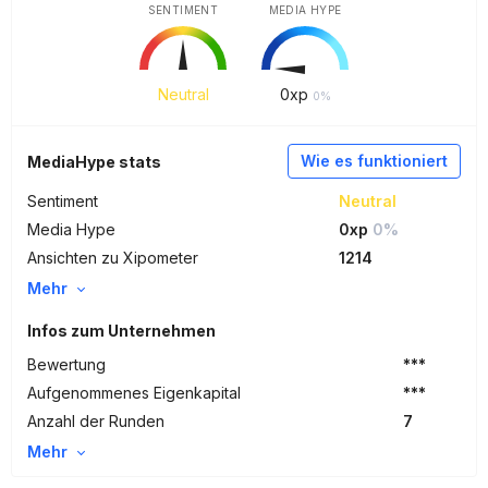
SENTIMENT
MEDIA HYPE
Neutral
0
xp
0%
Wie es funktioniert
MediaHype stats
Sentiment
Neutral
Media Hype
0xp
0%
Ansichten zu Xipometer
1214
Mehr
Infos zum Unternehmen
Bewertung
***
Aufgenommenes Eigenkapital
***
Anzahl der Runden
7
Mehr