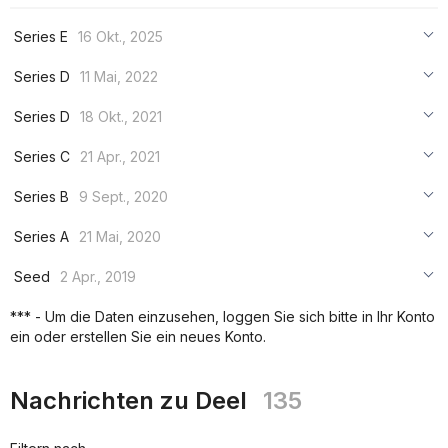
Series E
16 Okt., 2025
***
Series D
11 Mai, 2022
***
***
Series D
18 Okt., 2021
***
***
***
Series C
21 Apr., 2021
***
***
***
Series B
9 Sept., 2020
***
***
***
Series A
21 Mai, 2020
***
***
***
Seed
2 Apr., 2019
***
***
***
*** - Um die Daten einzusehen, loggen Sie sich bitte in Ihr Konto
***
ein oder erstellen Sie ein neues Konto.
***
***
Nachrichten zu Deel
135