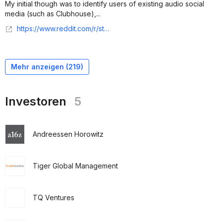
My initial though was to identify users of existing audio social
media (such as Clubhouse),...
https://www.reddit.com/r/startups/comments/wofty9/i_am_looking_for_a_way_to_identify_and_recruit/
Mehr anzeigen (
219
)
Investoren
5
Andreessen Horowitz
Tiger Global Management
TQ Ventures