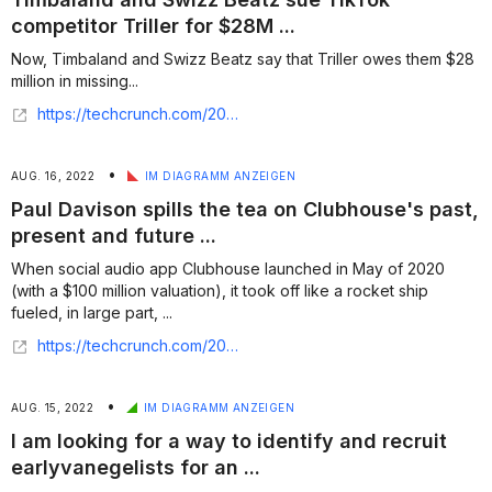
competitor Triller for $28M ...
Now, Timbaland and Swizz Beatz say that Triller owes them $28
million in missing...
https://techcrunch.com/2022/08/17/timbaland-and-swizz-beatz-sue-tiktok-competitor-triller-for-28m-over-nonpayment/
•
AUG. 16, 2022
IM DIAGRAMM ANZEIGEN
Paul Davison spills the tea on Clubhouse's past,
present and future ...
When social audio app Clubhouse launched in May of 2020
(with a $100 million valuation), it took off like a rocket ship
fueled, in large part, ...
https://techcrunch.com/2022/08/16/paul-davison-spills-the-tea-on-clubhouses-past-present-and-future-at-disrupt/
•
AUG. 15, 2022
IM DIAGRAMM ANZEIGEN
I am looking for a way to identify and recruit
earlyvanegelists for an ...