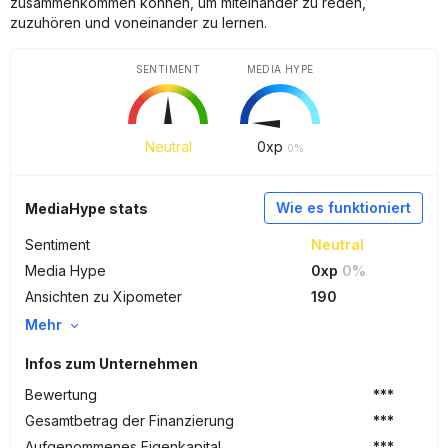
zusammenkommen können, um miteinander zu reden,
zuzuhören und voneinander zu lernen.
SENTIMENT
MEDIA HYPE
Neutral
0
xp
0%
Wie es funktioniert
MediaHype stats
Sentiment
Neutral
Media Hype
0xp
0%
Ansichten zu Xipometer
190
Mehr
Infos zum Unternehmen
Bewertung
***
Gesamtbetrag der Finanzierung
***
Aufgenommenes Eigenkapital
***