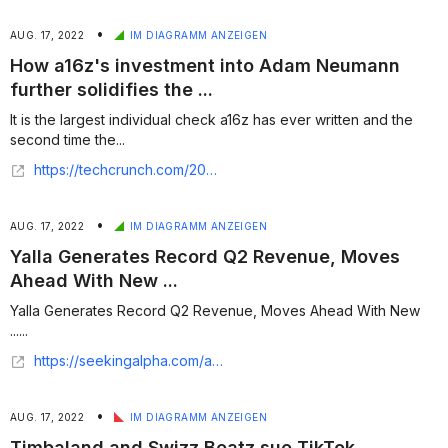
•
AUG. 17, 2022
IM DIAGRAMM ANZEIGEN
How a16z's investment into Adam Neumann
further solidifies the ...
It is the largest individual check a16z has ever written and the
second time the...
https://techcrunch.com/2022/08/16/how-a16zs-investment-into-adam-neumann-further-solidifies-the-concrete-ceiling/
•
AUG. 17, 2022
IM DIAGRAMM ANZEIGEN
Yalla Generates Record Q2 Revenue, Moves
Ahead With New ...
Yalla Generates Record Q2 Revenue, Moves Ahead With New
......
https://seekingalpha.com/article/4535061-yalla-generates-record-q2-revenue-moves-ahead-with-new-initiatives
•
AUG. 17, 2022
IM DIAGRAMM ANZEIGEN
Timbaland and Swizz Beatz sue TikTok