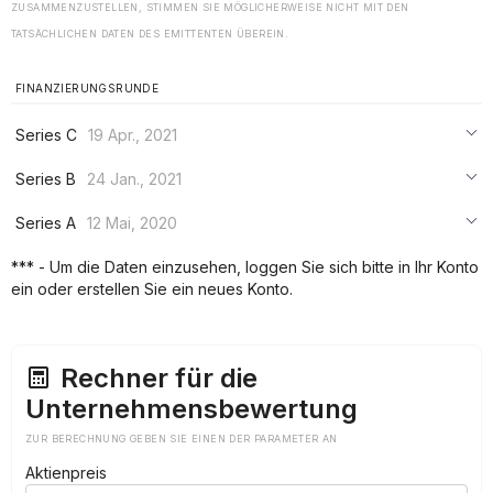
ZUSAMMENZUSTELLEN, STIMMEN SIE MÖGLICHERWEISE NICHT MIT DEN
TATSÄCHLICHEN DATEN DES EMITTENTEN ÜBEREIN.
FINANZIERUNGSRUNDE
Series C
19 Apr., 2021
***
Series B
24 Jan., 2021
***
***
Series A
12 Mai, 2020
***
***
***
*** - Um die Daten einzusehen, loggen Sie sich bitte in Ihr Konto
***
ein oder erstellen Sie ein neues Konto.
***
***
Rechner für die
Unternehmensbewertung
ZUR BERECHNUNG GEBEN SIE EINEN DER PARAMETER AN
Aktienpreis