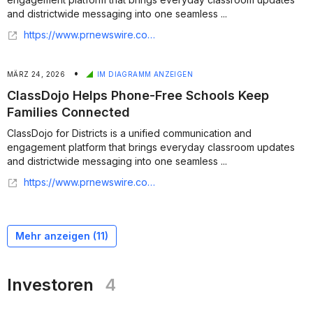
and districtwide messaging into one seamless ...
https://www.prnewswire.com/news-releases/new-white-paper-from-classdojo-explains-how-schoolfamily-communication-can-support-enrollment-stability-302757689.html
•
MÄRZ 24, 2026
IM DIAGRAMM ANZEIGEN
ClassDojo Helps Phone-Free Schools Keep
Families Connected
ClassDojo for Districts is a unified communication and
engagement platform that brings everyday classroom updates
and districtwide messaging into one seamless ...
https://www.prnewswire.com/news-releases/classdojo-helps-phone-free-schools-keep-families-connected-302723118.html
Mehr anzeigen (
11
)
Investoren
4