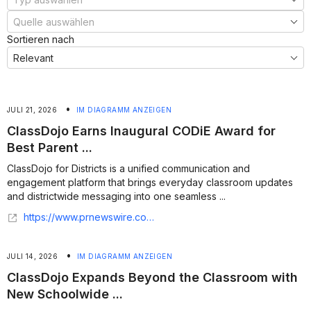
Sortieren nach
•
JULI 21, 2026
IM DIAGRAMM ANZEIGEN
ClassDojo Earns Inaugural CODiE Award for
Best Parent ...
ClassDojo for Districts is a unified communication and
engagement platform that brings everyday classroom updates
and districtwide messaging into one seamless ...
https://www.prnewswire.com/news-releases/classdojo-earns-inaugural-codie-award-for-best-parent-engagement-platform-302829749.html
•
JULI 14, 2026
IM DIAGRAMM ANZEIGEN
ClassDojo Expands Beyond the Classroom with
New Schoolwide ...