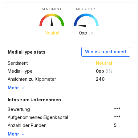
SENTIMENT
MEDIA HYPE
Neutral
0
xp
0%
Wie es funktioniert
MediaHype stats
Sentiment
Neutral
Media Hype
0xp
0%
Ansichten zu Xipometer
240
Mehr
Infos zum Unternehmen
Bewertung
***
Aufgenommenes Eigenkapital
***
Anzahl der Runden
5
Mehr