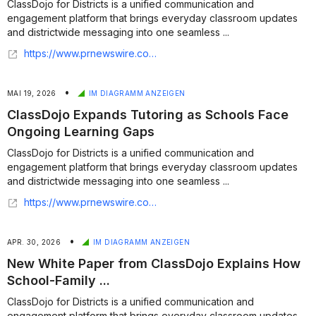
ClassDojo for Districts is a unified communication and
engagement platform that brings everyday classroom updates
and districtwide messaging into one seamless ...
https://www.prnewswire.com/news-releases/classdojo-expands-beyond-the-classroom-with-new-schoolwide-tools-for-school-leaders-302823380.html
•
MAI 19, 2026
IM DIAGRAMM ANZEIGEN
ClassDojo Expands Tutoring as Schools Face
Ongoing Learning Gaps
ClassDojo for Districts is a unified communication and
engagement platform that brings everyday classroom updates
and districtwide messaging into one seamless ...
https://www.prnewswire.com/news-releases/classdojo-expands-tutoring-as-schools-face-ongoing-learning-gaps-302775808.html
•
APR. 30, 2026
IM DIAGRAMM ANZEIGEN
New White Paper from ClassDojo Explains How
School-Family ...
ClassDojo for Districts is a unified communication and
engagement platform that brings everyday classroom updates