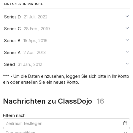
FINANZIERUNGSRUNDE
Series D
21 Juli, 2022
***
Series C
28 Feb., 2019
***
***
Series B
15 Apr., 2016
***
***
***
Series A
2 Apr., 2013
***
***
***
Seed
31 Jan., 2012
***
***
***
*** - Um die Daten einzusehen, loggen Sie sich bitte in Ihr Konto
***
ein oder erstellen Sie ein neues Konto.
***
***
Nachrichten zu ClassDojo
16
Filtern nach