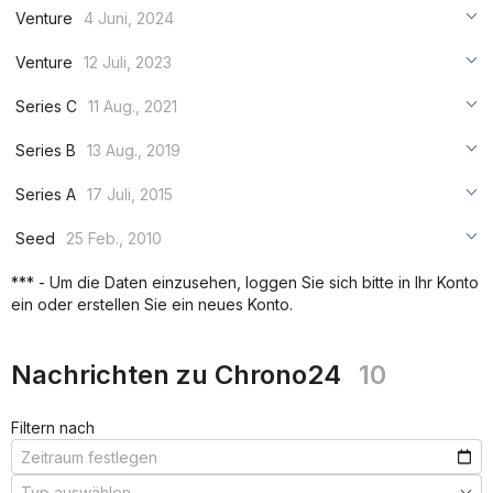
Venture
4 Juni, 2024
***
Venture
12 Juli, 2023
***
***
Series C
11 Aug., 2021
***
***
***
Series B
13 Aug., 2019
***
***
***
Series A
17 Juli, 2015
***
***
***
Seed
25 Feb., 2010
***
***
***
*** - Um die Daten einzusehen, loggen Sie sich bitte in Ihr Konto
***
ein oder erstellen Sie ein neues Konto.
***
***
Nachrichten zu Chrono24
10
Filtern nach