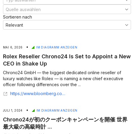
Sortieren nach
•
MAI 6, 2026
IM DIAGRAMM ANZEIGEN
Rolex Reseller Chrono24 Is Set to Appoint a New
CEO in Shake Up
Chrono24 GmbH — the biggest dedicated online reseller of
luxury watches like Rolex — is naming a new chief executive
officer following differences over the ...
https://www.bloomberg.com/news/articles/2026-05-06/rolex-reseller-chrono24-is-set-to-appoint-a-new-ceo-in-shake-up
•
JULI 1, 2024
IM DIAGRAMM ANZEIGEN
Chrono24が初のクーポンキャンペーンを開催 世界
最大級の高級時計 ...