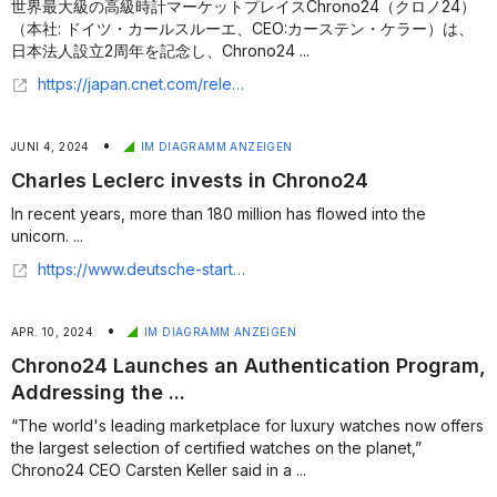
世界最大級の高級時計マーケットプレイスChrono24（クロノ24）
（本社: ドイツ・カールスルーエ、CEO:カーステン・ケラー）は、
日本法人設立2周年を記念し、Chrono24 ...
https://japan.cnet.com/release/30992778/
•
JUNI 4, 2024
IM DIAGRAMM ANZEIGEN
Charles Leclerc invests in Chrono24
In recent years, more than 180 million has flowed into the
unicorn. ...
https://www.deutsche-startups.de/2024/06/04/dealmonitor-storyblok-recap-ecolocked/
•
APR. 10, 2024
IM DIAGRAMM ANZEIGEN
Chrono24 Launches an Authentication Program,
Addressing the ...
“The world's leading marketplace for luxury watches now offers
the largest selection of certified watches on the planet,”
Chrono24 CEO Carsten Keller said in a ...