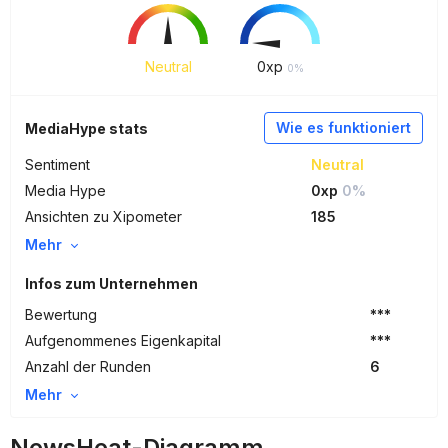
Neutral
0
xp
0%
Wie es funktioniert
MediaHype stats
Sentiment
Neutral
Media Hype
0xp
0%
Ansichten zu Xipometer
185
Mehr
Infos zum Unternehmen
Bewertung
***
Aufgenommenes Eigenkapital
***
Anzahl der Runden
6
Mehr
NewsHeat-Diagramm