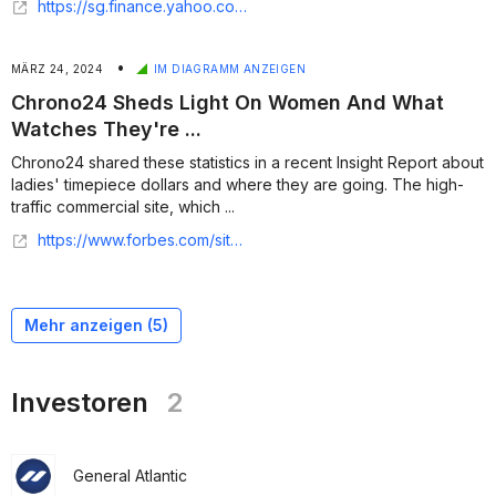
https://sg.finance.yahoo.com/news/chrono24-launches-authentication-program-addressing-183000535.html
•
MÄRZ 24, 2024
IM DIAGRAMM ANZEIGEN
Chrono24 Sheds Light On Women And What
Watches They're ...
Chrono24 shared these statistics in a recent Insight Report about
ladies' timepiece dollars and where they are going. The high-
traffic commercial site, which ...
https://www.forbes.com/sites/nancyolson/2024/03/23/chrono24-sheds-light-on-women-and-what-watches-theyre-wearing/
Mehr anzeigen (
5
)
Investoren
2
General Atlantic