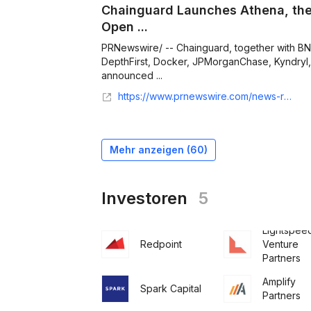
Chainguard Launches Athena, the I
Open ...
PRNewswire/ -- Chainguard, together with BNY
DepthFirst, Docker, JPMorganChase, Kyndryl,
announced ...
https://www.prnewswire.com/news-releases/chainguard-launches-athena-the-industry-coalition-to-fix-open-source-vulnerabilities-before-attackers-can-find-them-302799984.html
Mehr anzeigen (
60
)
Investoren
5
Lightspee
Redpoint
Venture
Partners
Amplify
Spark Capital
Partners