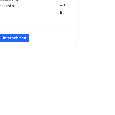
nkapital
***
5
m Unternehmen