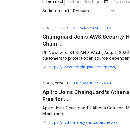
Filtern nach
Sortieren nach
•
AUG. 6, 2026
IM DIAGRAMM ANZEIGEN
Chainguard Joins AWS Security H
Chain ...
PR Newswire. KIRKLAND, Wash., Aug. 4, 2026.
customers to protect open source dependenci
https://www.morningstar.com/news/pr-newswire/20260804ne18418/chainguard-joins-aws-security-hub-extended-as-supply-chain-partner
•
AUG. 5, 2026
IM DIAGRAMM ANZEIGEN
Apiiro Joins Chainguard's Athena
Free for ...
Apiiro Joins Chainguard's Athena Coalition,
Maintainers ...
https://nz.finance.yahoo.com/news/apiiro-joins-chainguards-athena-coalition-130000612.html