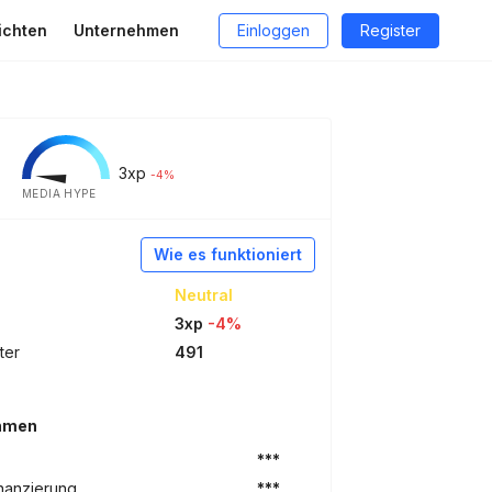
ichten
Unternehmen
Einloggen
Register
3
xp
-4%
MEDIA HYPE
Wie es funktioniert
Neutral
3xp
-4%
ter
491
ehmen
***
nanzierung
***