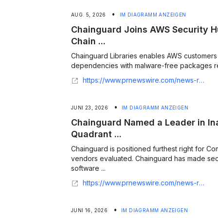
•
AUG. 5, 2026
IM DIAGRAMM ANZEIGEN
Chainguard Joins AWS Security H
Chain ...
Chainguard Libraries enables AWS customers
dependencies with malware-free packages rebu
https://www.prnewswire.com/news-releases/chainguard-joins-aws-security-hub-extended-as-supply-chain-partner-302842943.html
•
JUNI 23, 2026
IM DIAGRAMM ANZEIGEN
Chainguard Named a Leader in In
Quadrant ...
Chainguard is positioned furthest right for C
vendors evaluated. Chainguard has made secu
software ...
https://www.prnewswire.com/news-releases/chainguard-named-a-leader-in-inaugural-gartner-magic-quadrant-for-software-supply-chain-security-302806535.html
•
JUNI 16, 2026
IM DIAGRAMM ANZEIGEN