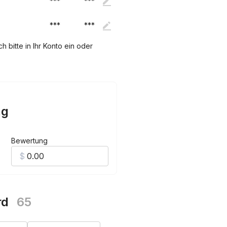
***
***
***
***
 bitte in Ihr Konto ein oder
ng
Bewertung
rd
65