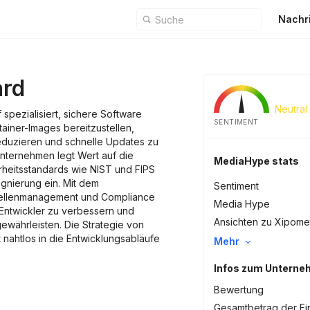
Nachr
ard
Neutral
 spezialisiert, sichere Software
SENTIMENT
ainer-Images bereitzustellen,
eduzieren und schnelle Updates zu
nternehmen legt Wert auf die
MediaHype stats
rheitsstandards wie NIST und FIPS
Signierung ein. Mit dem
Sentiment
tellenmanagement und Compliance
Media Hype
r Entwickler zu verbessern und
Ansichten zu Xipome
gewährleisten. Die Strategie von
 nahtlos in die Entwicklungsabläufe
Mehr
Infos zum Untern
Bewertung
Gesamtbetrag der Fi