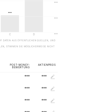
UF DATEN AUS ÖFFENTLICHEN QUELLEN, UND
EN, STIMMEN SIE MÖGLICHERWEISE NICHT
POST-MONEY-
AKTIENPREIS
BEWERTUNG
***
***
***
***
***
***