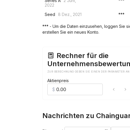
Series A
2 Juni,
***
2022
Seed
8 Dez., 2021
***
*** - Um die Daten einzusehen, loggen Sie sich
erstellen Sie ein neues Konto.
Rechner für die
Unternehmensbewertu
ZUR BERECHNUNG GEBEN SIE EINEN DER PARAMETER AN
Aktienpreis
Nachrichten zu Chaingua