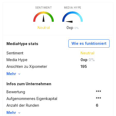
SENTIMENT
MEDIA HYPE
Neutral
0
xp
0%
Wie es funktioniert
MediaHype stats
Sentiment
Neutral
Media Hype
0xp
0%
Ansichten zu Xipometer
195
Mehr
Infos zum Unternehmen
Bewertung
***
Aufgenommenes Eigenkapital
***
Anzahl der Runden
6
Mehr