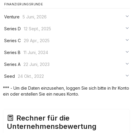
FINANZIERUNGSRUNDE
Venture
5 Juni, 2026
***
Series D
12 Sept., 2025
***
***
Series C
29 Apr., 2025
***
***
***
Series B
11 Juni, 2024
***
***
***
Series A
22 Juni, 2023
***
***
***
Seed
24 Okt., 2022
***
***
***
*** - Um die Daten einzusehen, loggen Sie sich bitte in Ihr Konto
***
ein oder erstellen Sie ein neues Konto.
***
***
Rechner für die
Unternehmensbewertung