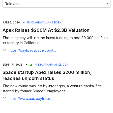
•
JUNI 5, 2026
IM DIAGRAMM ANZEIGEN
Apex Raises $200M At $2.3B Valuation
The company will use the latest funding to add 30,000 sq. ft. to
its factory in California ...
https://payloadspace.com/apex-raises-200m-at-2-3b-valuation/
•
SEPT. 15, 2025
IM DIAGRAMM ANZEIGEN
Space startup Apex raises $200 million,
reaches unicorn status
The new round was led by Interlagos, a venture capital firm
started by former SpaceX employees ...
https://www.eastbaytimes.com/2025/09/12/space-startup-apex-raises-200-million-reaches-unicorn-status/