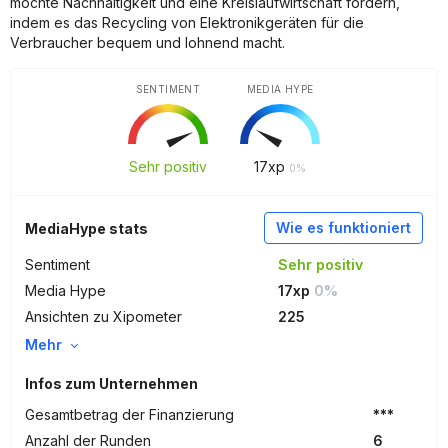
möchte Nachhaltigkeit und eine Kreislaufwirtschaft fördern,
indem es das Recycling von Elektronikgeräten für die
Verbraucher bequem und lohnend macht.
SENTIMENT
MEDIA HYPE
Sehr positiv
17
xp
0%
Wie es funktioniert
MediaHype stats
Sentiment
Sehr positiv
Media Hype
17xp
0%
Ansichten zu Xipometer
225
Mehr
Infos zum Unternehmen
Gesamtbetrag der Finanzierung
***
Anzahl der Runden
6