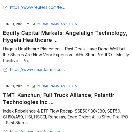
https://www.reuters.com/technology/used-electronics-trading-platform-aihuishou-raise-up-1-bln-us-ipo-sources-2021-04-18/
•
JUNI 11, 2021
IM DIAGRAMM ANZEIGEN
Equity Capital Markets: Angelalign Technology,
Hygeia Healthcare ...
Hygeia Healthcare Placement – Past Deals Have Done Well but
the Shares Are Now Very Expensive; AiHuiShou Pre-IPO – Mostly
Positive – Pre ...
https://www.smartkarma.com/home/daily-briefs/equity-capital-markets-angelalign-technology-hygeia-healthcare-group-aihuishou-lotte-corporation-betta-pharmaceuticals-wm-tech-corporation-enjin-and-more/
•
JUNI 11, 2021
IM DIAGRAMM ANZEIGEN
TMT: Kanzhun, Full Truck Alliance, Palantir
Technologies Inc ...
Index Rebalance & ETF Flow Recap: SSE50/180/380, SET50,
CH50/A50, HSI, HSCEI, Renesas, Exec Order; AiHuiShou Pre-IPO
– First Stab at ...
https://www.smartkarma.com/home/daily-briefs/tmt-kanzhun-full-truck-alliance-palantir-technologies-inc-renesas-electronics-aihuishou-and-more/