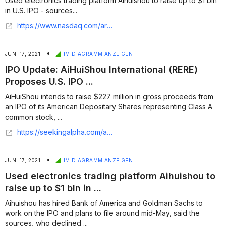
Used electronics trading platform Aihuishou to raise up to $1 bln
in U.S. IPO - sources...
https://www.nasdaq.com/articles/used-electronics-trading-platform-aihuishou-to-raise-up-to-%241-bln-in-u.s.-ipo-sources-2021
•
JUNI 17, 2021
IM DIAGRAMM ANZEIGEN
IPO Update: AiHuiShou International (RERE)
Proposes U.S. IPO ...
AiHuiShou intends to raise $227 million in gross proceeds from
an IPO of its American Depositary Shares representing Class A
common stock, ...
https://seekingalpha.com/article/4434753-aihuishou-international-proposes-us-ipo-terms
•
JUNI 17, 2021
IM DIAGRAMM ANZEIGEN
Used electronics trading platform Aihuishou to
raise up to $1 bln in ...
Aihuishou has hired Bank of America and Goldman Sachs to
work on the IPO and plans to file around mid-May, said the
sources, who declined ...