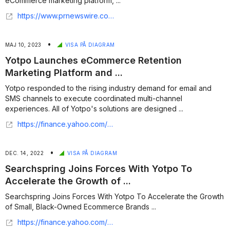
eCommerce marketing platform, ...
https://www.prnewswire.com/il/news-releases/yotpo-automates-70-of-customer-support-tickets-boosting-efficiency-with-quacks-proactive-agentic-ai-platform-302613000.html
•
MAJ 10, 2023
VISA PÅ DIAGRAM
Yotpo Launches eCommerce Retention
Marketing Platform and ...
Yotpo responded to the rising industry demand for email and
SMS channels to execute coordinated multi-channel
experiences. All of Yotpo's solutions are designed ...
https://finance.yahoo.com/news/yotpo-launches-ecommerce-retention-marketing-133000210.html
•
DEC. 14, 2022
VISA PÅ DIAGRAM
Searchspring Joins Forces With Yotpo To
Accelerate the Growth of ...
Searchspring Joins Forces With Yotpo To Accelerate the Growth
of Small, Black-Owned Ecommerce Brands ...
https://finance.yahoo.com/news/searchspring-joins-forces-yotpo-accelerate-140000629.html