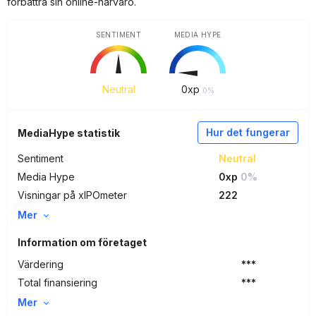
förbättra sin online-närvaro.
SENTIMENT
MEDIA HYPE
Neutral
0
xp
0%
Hur det fungerar
MediaHype statistik
Sentiment
Neutral
Media Hype
0xp
0%
Visningar på xIPOmeter
222
Mer
Information om företaget
Värdering
***
Total finansiering
***
Mer