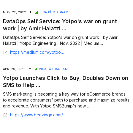
•
NOV. 22, 2022
VISA PÅ DIAGRAM
DataOps Self Service: Yotpo's war on grunt
work | by Amir Halatzi ...
DataOps Self Service: Yotpo's war on grunt work | by Amir
Halatzi | Yotpo Engineering | Nov, 2022 | Medium ...
https://medium.com/yotpoengineering/dataops-self-service-yotpos-war-on-grunt-work-77d6c47b07c9?source=topics_v2---------2-89--------------------b5b8b1bc_f5e6_427f_9489_13c6f898d357-------17
•
APR. 20, 2022
VISA PÅ DIAGRAM
Yotpo Launches Click-to-Buy, Doubles Down on
SMS to Help ...
SMS marketing is becoming a key way for eCommerce brands
to accelerate consumers' path to purchase and maximize results
and revenue. With Yotpo SMSBump's new ...
https://www.benzinga.com/pressreleases/22/04/n26711427/yotpo-launches-click-to-buy-doubles-down-on-sms-to-help-ecommerce-brands-accelerate-path-to-purcha