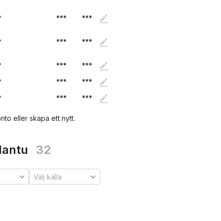
*
***
***
*
***
***
*
***
***
*
***
***
*
***
***
nto eller skapa ett nytt.
dantu
32