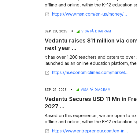
offline and online, within the K–12 education s
https://www.msn.com/en-us/money/news/vedantu-secures-usd-11-mn-in-fresh-funding-eyes-ipo-in-2027/ar-AA1NkZOL
•
SEP. 28, 2025
VISA PÅ DIAGRAM
Vedantu raises $11 million via con
next year ...
It has over 1,200 teachers and caters to over 2
launched as an online education platform, the
https://m.economictimes.com/markets/ipos/fpos/vedantu-raises-11-million-via-convertible-notes-eyes-ipo-next-year/amp_articleshow/124176411.cms
•
SEP. 27, 2025
VISA PÅ DIAGRAM
Vedantu Secures USD 11 Mn in Fre
2027 ...
Based on this experience, we are open to expl
offline and online, within the K–12 education s
https://www.entrepreneur.com/en-in/news-and-trends/vedantu-secures-usd-11-mn-in-fresh-funding-eyes-ipo-in-2027/497587