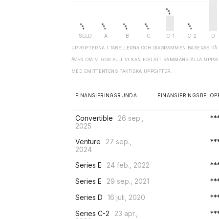
UPPGIFTERNA I TABELLERNA OCH DIAGRAMMEN BASERAS PÅ 
ÄVEN OM VI GÖR ALLT VI KAN FÖR ATT SAMMANSTÄLLA UPP
MED EMITTENTENS FAKTISKA UPPGIFTER.
FINANSIERINGSRUNDA
FINANSIERINGSBELOP
Convertible
26 sep.,
**
2025
Venture
27 sep.,
**
2024
Series E
24 feb., 2022
**
Series E
29 sep., 2021
**
Series D
16 juli, 2020
**
Series C-2
23 apr.,
**