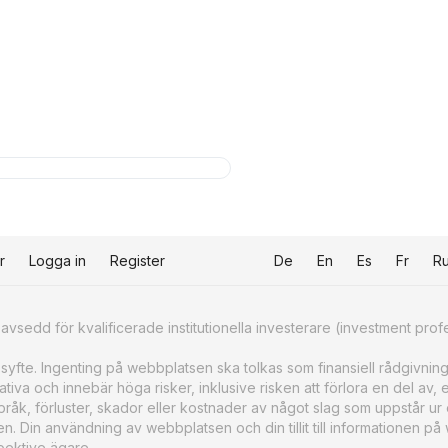
r
Logga in
Register
De
En
Es
Fr
R
sedd för kvalificerade institutionella investerare (investment prof
ssyfte. Ingenting på webbplatsen ska tolkas som finansiell rådgivning
iva och innebär höga risker, inklusive risken att förlora en del av, e
åk, förluster, skador eller kostnader av något slag som uppstår ur
tsen. Din användning av webbplatsen och din tillit till informationen p
pektive ägare.