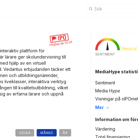
Pågående 2026
Neutral
nteraktiv plattform för
SENTIMENT
r lärare ger skolundervisning till
med hjälp av en virtuell
ltid. Vedantus erbjudanden täcker ett
MediaHype statisti
mnen och utbildningsnämnder,
s liveklasser, interaktiva verktyg
Sentiment
ngen till kvalitetsutbildning, vilket
Media Hype
a sig av erfarna lärare och uppnå
Visningar på xIPOme
Mer
Information om för
Värdering
VECKA
MÅNAD
ÅR
Total finansiering