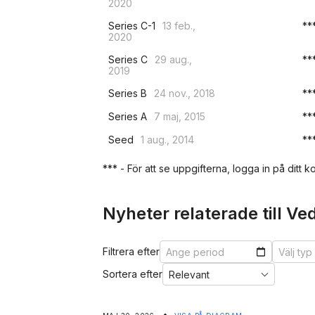
2020
Series C-1
13 feb.,
**
2020
Series C
29 aug.,
**
2019
Series B
24 nov., 2018
**
Series A
7 maj, 2015
**
Seed
1 aug., 2014
**
*** - För att se uppgifterna, logga in på ditt ko
Nyheter relaterade till Ve
Filtrera efter
Sortera efter
•