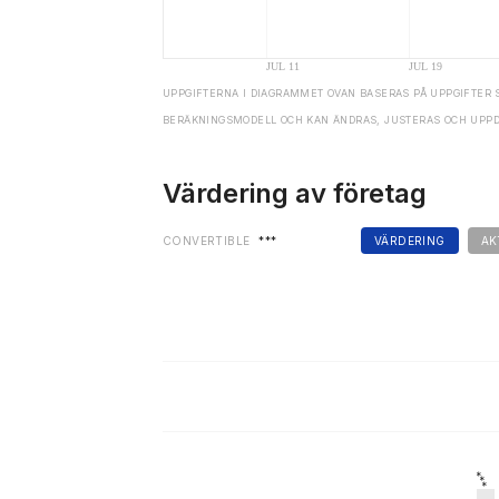
UPPGIFTERNA I DIAGRAMMET OVAN BASERAS PÅ UPPGIFTER 
BERÄKNINGSMODELL OCH KAN ÄNDRAS, JUSTERAS OCH UPP
Värdering av företag
CONVERTIBLE
***
VÄRDERING
AK