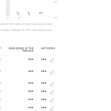
UPPGIFTER FRÅN OFFENTLIGA KÄLLOR OCH
GIFTERNA, KANSKE DE INTE SAMMANFALLER
P
VÄRDERING EFTER
AKTIEPRIS
PENGAR
*
***
***
*
***
***
*
***
***
*
***
***
*
***
***
*
***
***