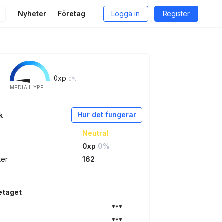
Nyheter
Företag
Logga in
Register
0
xp
0%
MEDIA HYPE
Hur det fungerar
k
Neutral
0xp
0%
ter
162
etaget
***
***