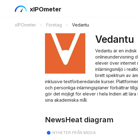
xIPOmeter
xIPOmeter
Företag
Vedantu
Vedantu
Vedantu är en indisk i
onlineundervisning dä
elever över internet 
inlärningsmiljö i rea
brett spektrum av ä
inklusive testförberedande kurser. Plattformen
och personliga inlärningsplaner förbättrar tillgå
gör det möjligt för elever i hela Indien att lär
sina akademiska mål.
NewsHeat diagram
NYHETER FRÅN MEDIA