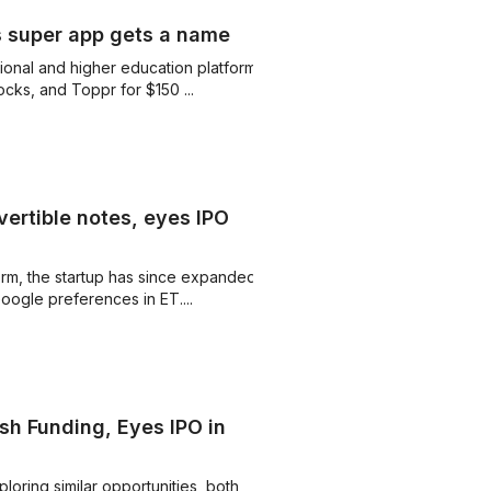
s super app gets a name
sional and higher education platform
ocks, and Toppr for $150 ...
vertible notes, eyes IPO
form, the startup has since expanded
oogle preferences in ET....
sh Funding, Eyes IPO in
oring similar opportunities, both