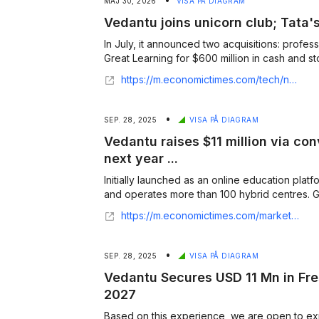
MAJ 30, 2026
VISA PÅ DIAGRAM
Vedantu joins unicorn club; Tata'
In July, it announced two acquisitions: profes
Great Learning for $600 million in cash and st
https://m.economictimes.com/tech/newsletters/tech-top-5/vedantu-joins-unicorn-club-tatas-super-app-gets-a-name/articleshow/86614337.cms
•
SEP. 28, 2025
VISA PÅ DIAGRAM
Vedantu raises $11 million via con
next year ...
Initially launched as an online education plat
and operates more than 100 hybrid centres. G
https://m.economictimes.com/markets/ipos/fpos/vedantu-raises-11-million-via-convertible-notes-eyes-ipo-next-year/articleshow/124176411.cms
•
SEP. 28, 2025
VISA PÅ DIAGRAM
Vedantu Secures USD 11 Mn in Fre
2027
Based on this experience, we are open to expl