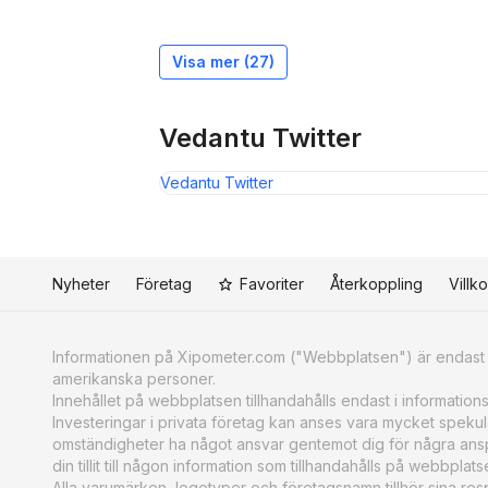
Visa mer (
27
)
Vedantu Twitter
Vedantu Twitter
Nyheter
Företag
Favoriter
Återkoppling
Villko
Informationen på Xipometer.com ("Webbplatsen") är endast av
amerikanska personer.
Innehållet på webbplatsen tillhandahålls endast i information
Investeringar i privata företag kan anses vara mycket spekulat
omständigheter ha något ansvar gentemot dig för några anspr
din tillit till någon information som tillhandahålls på webbpla
Alla varumärken, logotyper och företagsnamn tillhör sina res