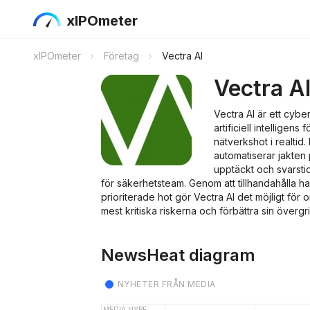
xIPOmeter
xIPOmeter
Företag
Vectra AI
Vectra A
Vectra AI är ett cyb
artificiell intelligen
nätverkshot i realtid.
automatiserar jakten
upptäckt och svarsti
för säkerhetsteam. Genom att tillhandahålla ha
prioriterade hot gör Vectra AI det möjligt för 
mest kritiska riskerna och förbättra sin överg
NewsHeat diagram
NYHETER FRÅN MEDIA