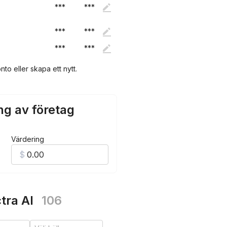
***
***
***
***
***
***
nto eller skapa ett nytt.
ng av företag
Värdering
tra AI
106