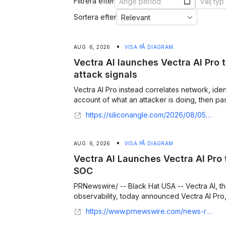
Filtrera efter
Sortera efter
•
AUG. 6, 2026
VISA PÅ DIAGRAM
Vectra AI launches Vectra AI Pro 
attack signals
Vectra AI Pro instead correlates network, ident
account of what an attacker is doing, then pass
https://siliconangle.com/2026/08/05/vectra-ai-launches-vectra-ai-pro-feed-ai-agents-better-attack-signals/
•
AUG. 6, 2026
VISA PÅ DIAGRAM
Vectra AI Launches Vectra AI Pro 
SOC
PRNewswire/ -- Black Hat USA -- Vectra AI, th
observability, today announced Vectra AI Pro,
https://www.prnewswire.com/news-releases/vectra-ai-launches-vectra-ai-pro-to-accelerate-the-agentic-soc-302843133.html