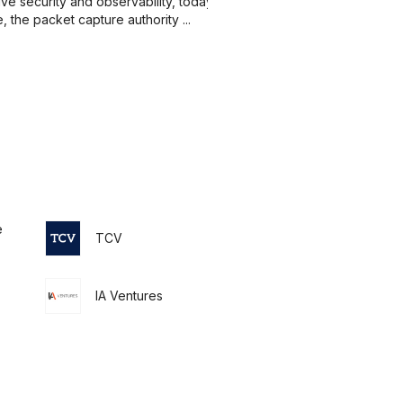
ive security and observability, today
the packet capture authority ...
e
TCV
IA Ventures