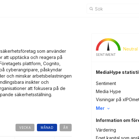
I
Neutral
ersäkerhetsföretag som använder
SENTIMENT
s för att upptäcka och reagera på
 Företagets plattform, Cognito,
 på cyberangripare, påskyndar
MediaHype statisti
der och minskar arbetsbelastningen
ndlingsbara insikter och
Sentiment
organisationer att fokusera på de
Media Hype
ripande säkerhetsställning.
Visningar på xIPOme
Mer
Information om för
VECKA
MÅNAD
ÅR
Värdering
Eget kapital som ans