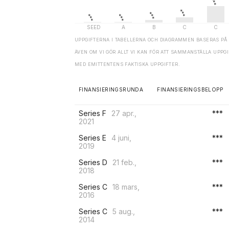
UPPGIFTERNA I TABELLERNA OCH DIAGRAMMEN BASERAS PÅ 
ÄVEN OM VI GÖR ALLT VI KAN FÖR ATT SAMMANSTÄLLA UPP
MED EMITTENTENS FAKTISKA UPPGIFTER.
FINANSIERINGSRUNDA
FINANSIERINGSBELOPP
Series F
27 apr.,
***
2021
Series E
4 juni,
***
2019
Series D
21 feb.,
***
2018
Series C
18 mars,
***
2016
Series C
5 aug.,
***
2014