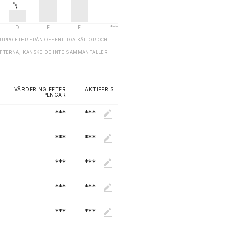
UPPGIFTER FRÅN OFFENTLIGA KÄLLOR OCH
GIFTERNA, KANSKE DE INTE SAMMANFALLER
VÄRDERING EFTER
AKTIEPRIS
PENGAR
***
***
***
***
***
***
***
***
***
***