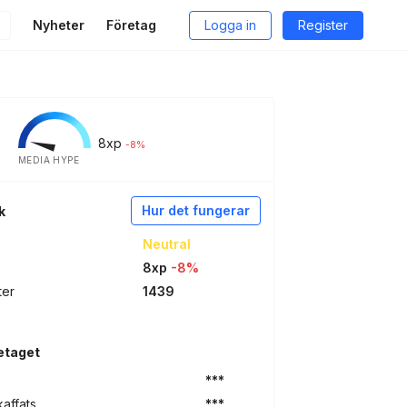
Nyheter
Företag
Logga in
Register
8
xp
-8%
MEDIA HYPE
Hur det fungerar
k
Neutral
8xp
-8%
ter
1439
etaget
***
kaffats
***