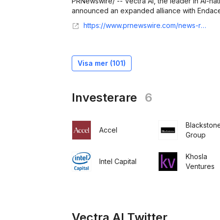
PRNewswire/ -- Vectra AI, the leader in AI-nat
announced an expanded alliance with Endace, 
https://www.prnewswire.com/news-releases/vectra-ai-and-endace-deliver-ai-native-security-and-observability-with-integrated-packet-level-forensics-302824723.html
Visa mer (
101
)
Investerare
6
Blackston
Accel
Group
Khosla
Intel Capital
Ventures
Vectra AI Twitter