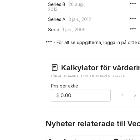
Series B
26 aug.,
***
2013
Series A
3 jan., 2012
***
Seed
1 jan., 2009
***
*** - För att se uppgifterna, logga in på ditt ko
Kalkylator för värderi
FÖR ATT BERÄKNA, ANGE EN AV PARAMETRARNA
Pris per aktie
Nyheter relaterade till Vec