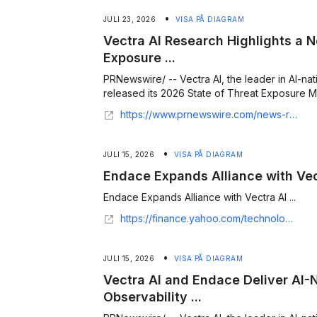
•
JULI 23, 2026
VISA PÅ DIAGRAM
Vectra AI Research Highlights a N
Exposure ...
PRNewswire/ -- Vectra AI, the leader in AI-nat
released its 2026 State of Threat Exposure M
https://www.prnewswire.com/news-releases/vectra-ai-research-highlights-a-new-reality-for-attack-exposure-management-in-ai-powered-enterprises-302831510.html
•
JULI 15, 2026
VISA PÅ DIAGRAM
Endace Expands Alliance with Vec
Endace Expands Alliance with Vectra AI ...
https://finance.yahoo.com/technology/ai/articles/endace-expands-alliance-vectra-ai-110000506.html
•
JULI 15, 2026
VISA PÅ DIAGRAM
Vectra AI and Endace Deliver AI-
Observability ...