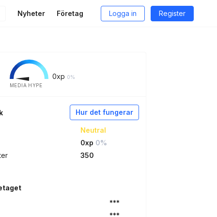
Nyheter
Företag
Logga in
Register
0
xp
0%
MEDIA HYPE
Hur det fungerar
k
Neutral
0xp
0%
ter
350
etaget
***
***