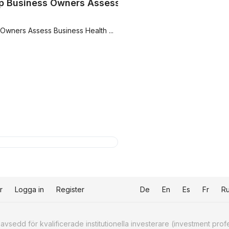
lp Business Owners Assess
Owners Assess Business Health ...
r
Logga in
Register
De
En
Es
Fr
R
sedd för kvalificerade institutionella investerare (investment prof