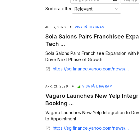
Sortera efter
•
JULI 7, 2026
VISA PÅ DIAGRAM
Sola Salons Pairs Franchisee Exp
Tech ...
Sola Salons Pairs Franchisee Expansion with
Drive Next Phase of Growth ...
https://sg.finance.yahoo.com/news/sola-salons-pairs-franchisee-expansion-145200871.html
•
APR. 21, 2026
VISA PÅ DIAGRAM
Vagaro Launches New Yelp Integr
Booking ...
Vagaro Launches New Yelp Integration to Dr
to Appointment ...
https://sg.finance.yahoo.com/news/vagaro-launches-yelp-integration-drive-110000947.html