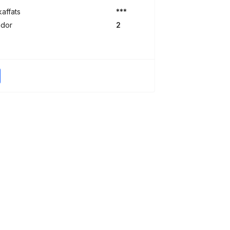
kaffats
***
ndor
2