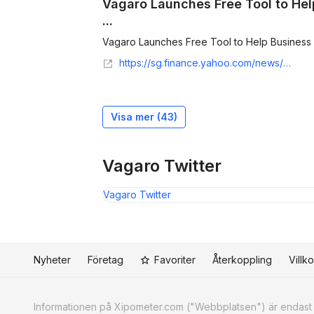
Vagaro Launches Free Tool to He
...
Vagaro Launches Free Tool to Help Business 
https://sg.finance.yahoo.com/news/vagaro-launches-free-tool-help-003000459.html
Visa mer (
43
)
Vagaro Twitter
Vagaro Twitter
Nyheter
Företag
Favoriter
Återkoppling
Villko
Informationen på Xipometer.com ("Webbplatsen") är endast av