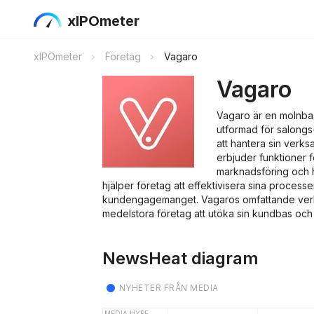
xIPOmeter
xIPOmeter
Företag
Vagaro
Vagaro
Vagaro är en molnba
utformad för salongs
att hantera sin verks
erbjuder funktioner f
marknadsföring och h
hjälper företag att effektivisera sina processe
kundengagemanget. Vagaros omfattande verk
medelstora företag att utöka sin kundbas och f
NewsHeat diagram
NYHETER FRÅN MEDIA