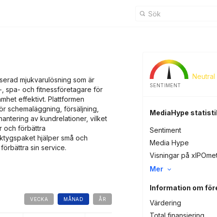
Neutral
serad mjukvarulösning som är
SENTIMENT
-, spa- och fitnessföretagare för
amhet effektivt. Plattformen
ör schemaläggning, försäljning,
MediaHype statisti
antering av kundrelationer, vilket
r och förbättra
Sentiment
tygspaket hjälper små och
Media Hype
örbättra sin service.
Visningar på xIPOme
Mer
Information om för
VECKA
MÅNAD
ÅR
Värdering
Total finansiering