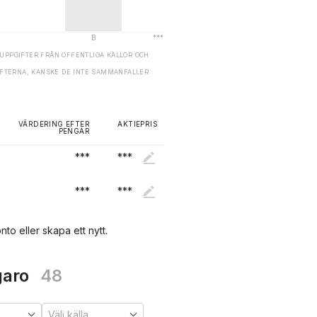
UPPGIFTER FRÅN OFFENTLIGA KÄLLOR OCH
GIFTERNA, KANSKE DE INTE SAMMANFALLER
VÄRDERING EFTER
AKTIEPRIS
PENGAR
***
***
***
***
nto eller skapa ett nytt.
garo
48