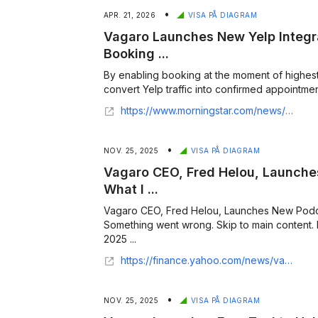
•
APR. 21, 2026
VISA PÅ DIAGRAM
Vagaro Launches New Yelp Integr
Booking ...
By enabling booking at the moment of highest
convert Yelp traffic into confirmed appointmen
https://www.morningstar.com/news/business-wire/20260421954625/vagaro-launches-new-yelp-integration-to-drive-seamless-booking-from-discovery-to-appointment
•
NOV. 25, 2025
VISA PÅ DIAGRAM
Vagaro CEO, Fred Helou, Launch
What I ...
Vagaro CEO, Fred Helou, Launches New Podc
Something went wrong. Skip to main content. N
2025 ...
https://finance.yahoo.com/news/vagaro-ceo-fred-helou-launches-003000613.html
•
NOV. 25, 2025
VISA PÅ DIAGRAM