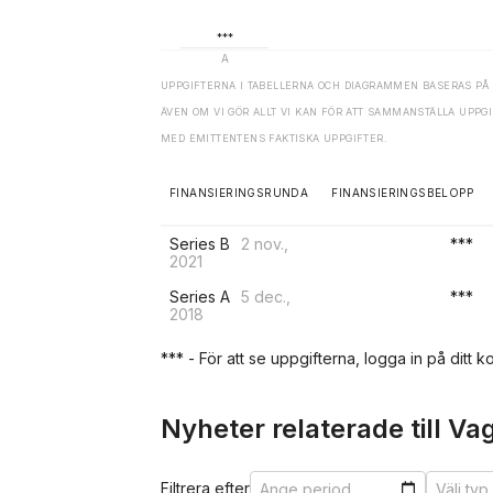
UPPGIFTERNA I TABELLERNA OCH DIAGRAMMEN BASERAS PÅ 
ÄVEN OM VI GÖR ALLT VI KAN FÖR ATT SAMMANSTÄLLA UPP
MED EMITTENTENS FAKTISKA UPPGIFTER.
FINANSIERINGSRUNDA
FINANSIERINGSBELOPP
Series B
2 nov.,
***
2021
Series A
5 dec.,
***
2018
*** - För att se uppgifterna, logga in på ditt ko
Nyheter relaterade till Va
Filtrera efter